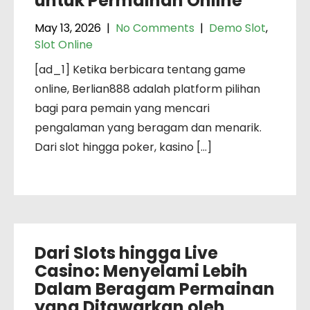
untuk Permainan Online
May 13, 2026
|
No Comments
|
Demo Slot
,
Slot Online
[ad_1] Ketika berbicara tentang game
online, Berlian888 adalah platform pilihan
bagi para pemain yang mencari
pengalaman yang beragam dan menarik.
Dari slot hingga poker, kasino […]
Dari Slots hingga Live
Casino: Menyelami Lebih
Dalam Beragam Permainan
yang Ditawarkan oleh