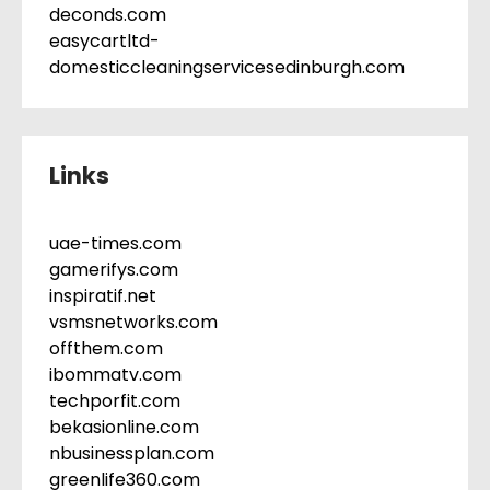
deconds.com
easycartltd-
domesticcleaningservicesedinburgh.com
Links
uae-times.com
gamerifys.com
inspiratif.net
vsmsnetworks.com
offthem.com
ibommatv.com
techporfit.com
bekasionline.com
nbusinessplan.com
greenlife360.com