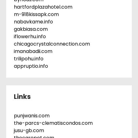
hartfordplazahotel.com
m-918kissapk.com
nabavkame.info
gakbiasa.com
iflowerhu.info
chicagocrystalconnection.com
imanabadii.com
trilipohu.info
appruptio.info
Links
punjwanis.com
the-parcs-clematiscondos.com
jusu-gb.com
thecarepet.com