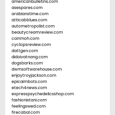
americanbulletins.com
asespares.com
arabianstime.com
atticabblues.com
autometropolist.com
beautycreamreview.com
coinmoh.com
cyclopsreview.com
dattgen.com
didoivatnang.com
dogsbarks.com
dwmsoftwarehouse.com
enjoytroyjackson.com
epicaimbots.com
etech4news.com
expresspsychedelicsshop.com
fashionistani.com
feelingswed.com
firecabal.com