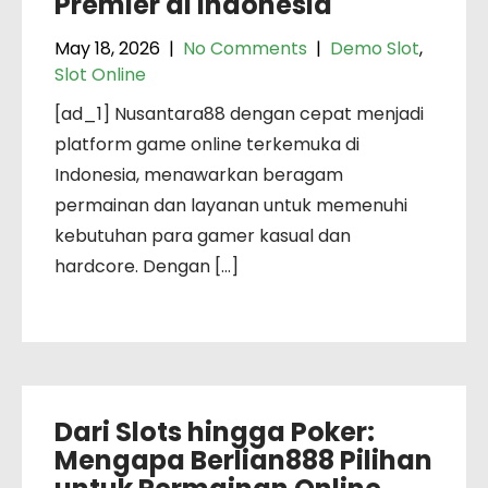
Premier di Indonesia
May 18, 2026
|
No Comments
|
Demo Slot
,
Slot Online
[ad_1] Nusantara88 dengan cepat menjadi
platform game online terkemuka di
Indonesia, menawarkan beragam
permainan dan layanan untuk memenuhi
kebutuhan para gamer kasual dan
hardcore. Dengan […]
Dari Slots hingga Poker:
Mengapa Berlian888 Pilihan