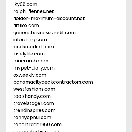
lky08.com
ralph-fiennes.net
fielder-maximum-discount.net
fitfllex.com
genesisbusinesscredit.com
inforuang.com
kindsmarket.com
luvelylife.com
macramb.com
mypet-diary.com
oxweekly.com
panamacitydeckcontractors.com
westfashions.com
toolshandy.com
travelstager.com
trendinspires.com
rannyephul.com
reportradar360.com
swaggyfashion.com