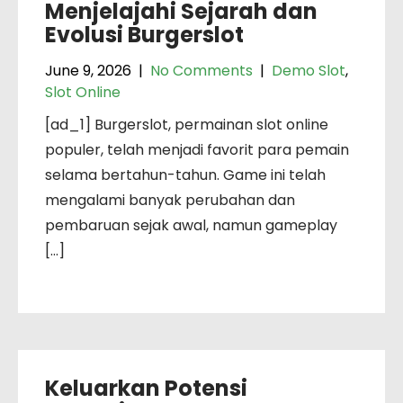
Menjelajahi Sejarah dan
Evolusi Burgerslot
June 9, 2026
|
No Comments
|
Demo Slot
,
Slot Online
[ad_1] Burgerslot, permainan slot online
populer, telah menjadi favorit para pemain
selama bertahun-tahun. Game ini telah
mengalami banyak perubahan dan
pembaruan sejak awal, namun gameplay
[…]
Keluarkan Potensi