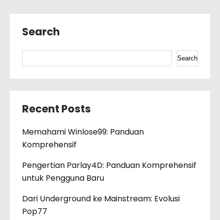
Search
Search
Recent Posts
Memahami Winlose99: Panduan
Komprehensif
Pengertian Parlay4D: Panduan Komprehensif
untuk Pengguna Baru
Dari Underground ke Mainstream: Evolusi
Pop77