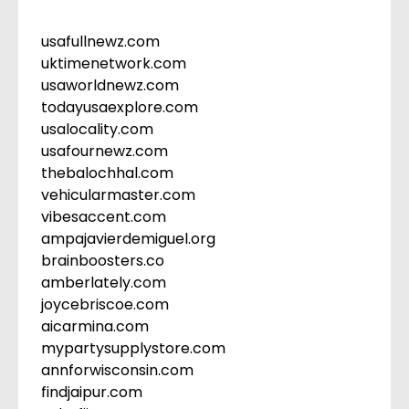
usafullnewz.com
uktimenetwork.com
usaworldnewz.com
todayusaexplore.com
usalocality.com
usafournewz.com
thebalochhal.com
vehicularmaster.com
vibesaccent.com
ampajavierdemiguel.org
brainboosters.co
amberlately.com
joycebriscoe.com
aicarmina.com
mypartysupplystore.com
annforwisconsin.com
findjaipur.com