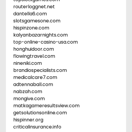
routerloggnet.net
dantella6.com
slotsgamesone.com
hispinzone.com
kalyanbazarnights.com
top-online-casino-usa.com
honghuidoor.com
flowingtravel.com
nineniki.com
brandiospecialists.com
medicalcare7.com
adtennaball.com
nabzah.com
mongive.com
matkagameresultsview.com
getsolutionsonline.com
hispinner.org
criticalinsurance.info