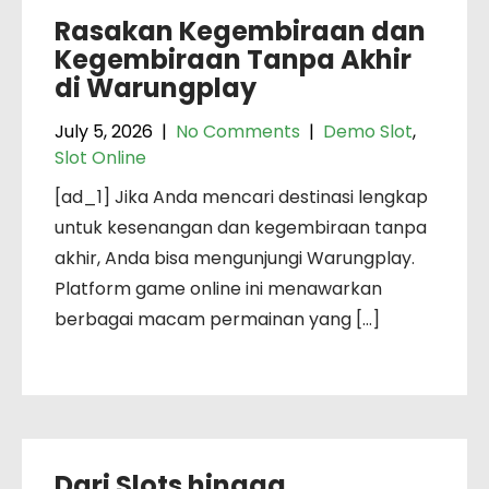
Rasakan Kegembiraan dan
Kegembiraan Tanpa Akhir
di Warungplay
July 5, 2026
|
No Comments
|
Demo Slot
,
Slot Online
[ad_1] Jika Anda mencari destinasi lengkap
untuk kesenangan dan kegembiraan tanpa
akhir, Anda bisa mengunjungi Warungplay.
Platform game online ini menawarkan
berbagai macam permainan yang […]
Dari Slots hingga