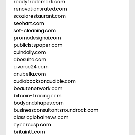
readytrademark.com
renovationsrated.com
scoziarestaurant.com
seohart.com
set-cleaning.com
promodesignai.com
publicistspaper.com
quindaily.com
abosulte.com
aiverse24.com
anubella.com
audiobooksonaudible.com
beautenetwork.com
bitcoin-tracing.com
bodyandshapes.com
businessconsultantsroundrock.com
classicglobalnews.com
cybercusp.com
britaintt.com