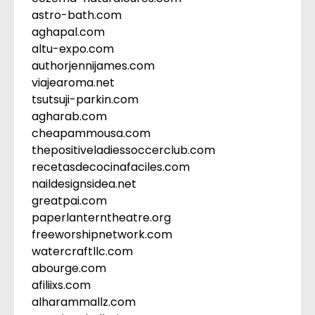
astro-bath.com
aghapal.com
altu-expo.com
authorjennijames.com
viajearoma.net
tsutsuji-parkin.com
agharab.com
cheapammousa.com
thepositiveladiessoccerclub.com
recetasdecocinafaciles.com
naildesignsidea.net
greatpai.com
paperlanterntheatre.org
freeworshipnetwork.com
watercraftllc.com
abourge.com
afiliixs.com
alharammallz.com