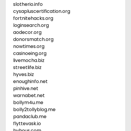
slotherio.info
cysapluscertification.org
fortnitehacks.org
loginsearch.org
aodecor.org
donorsmatch.org
nowtimes.org
casinoeing.org
livemocha.biz
streetlife.biz
hyves.biz
enoughinfo.net
pinhive.net
warnabet.net
bollym4u.me
bolly2tollyblog.me
pandaclub.me
flyttevask.io
byhous.com