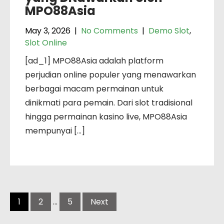
MPO88Asia
May 3, 2026
|
No Comments
|
Demo Slot
,
Slot Online
[ad_1] MPO88Asia adalah platform
perjudian online populer yang menawarkan
berbagai macam permainan untuk
dinikmati para pemain. Dari slot tradisional
hingga permainan kasino live, MPO88Asia
mempunyai […]
Posts
navigation
1
2
…
5
Next