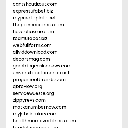
cantshoutitout.com
expressufabet.biz
mypuertoplata.net
thepioneerxpress.com
howtofixissue.com
teamufabet.biz
webfullform.com
allviddownload.com
decorsmag.com
gamblingcasinonews.com
universitiesofamerica.net
progameofbrands.com
qbreview.org
servicewueste.org
zippyrevs.com
matkanumbernow.com
myjobcirculars.com
healthmoreoverfitness.com
topslotxgames.com