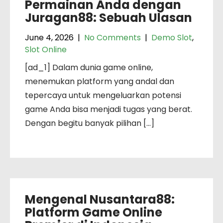
Permainan Anda dengan
Juragan88: Sebuah Ulasan
June 4, 2026
|
No Comments
|
Demo Slot
,
Slot Online
[ad_1] Dalam dunia game online,
menemukan platform yang andal dan
tepercaya untuk mengeluarkan potensi
game Anda bisa menjadi tugas yang berat.
Dengan begitu banyak pilihan […]
Mengenal Nusantara88:
Platform Game Online