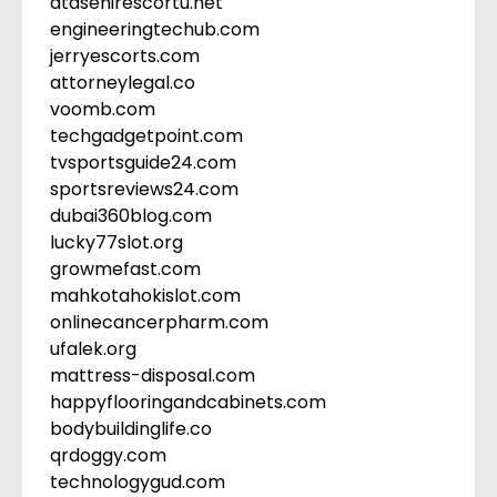
atasehirescortu.net
engineeringtechub.com
jerryescorts.com
attorneylegal.co
voomb.com
techgadgetpoint.com
tvsportsguide24.com
sportsreviews24.com
dubai360blog.com
lucky77slot.org
growmefast.com
mahkotahokislot.com
onlinecancerpharm.com
ufalek.org
mattress-disposal.com
happyflooringandcabinets.com
bodybuildinglife.co
qrdoggy.com
technologygud.com