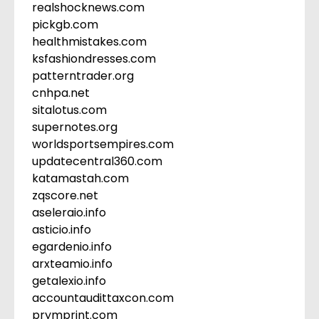
realshocknews.com
pickgb.com
healthmistakes.com
ksfashiondresses.com
patterntrader.org
cnhpa.net
sitalotus.com
supernotes.org
worldsportsempires.com
updatecentral360.com
katamastah.com
zqscore.net
aseleraio.info
asticio.info
egardenio.info
arxteamio.info
getalexio.info
accountaudittaxcon.com
prymprint.com