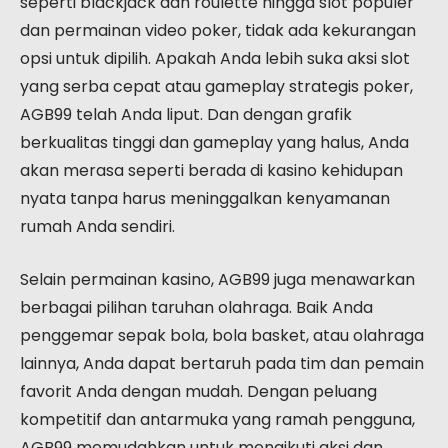
seperti blackjack dan roulette hingga slot populer
dan permainan video poker, tidak ada kekurangan
opsi untuk dipilih. Apakah Anda lebih suka aksi slot
yang serba cepat atau gameplay strategis poker,
AGB99 telah Anda liput. Dan dengan grafik
berkualitas tinggi dan gameplay yang halus, Anda
akan merasa seperti berada di kasino kehidupan
nyata tanpa harus meninggalkan kenyamanan
rumah Anda sendiri.
Selain permainan kasino, AGB99 juga menawarkan
berbagai pilihan taruhan olahraga. Baik Anda
penggemar sepak bola, bola basket, atau olahraga
lainnya, Anda dapat bertaruh pada tim dan pemain
favorit Anda dengan mudah. Dengan peluang
kompetitif dan antarmuka yang ramah pengguna,
AGB99 memudahkan untuk mengikuti aksi dan