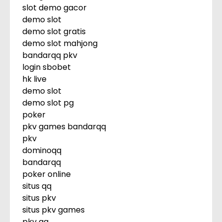
slot demo gacor
demo slot
demo slot gratis
demo slot mahjong
bandarqq pkv
login sbobet
hk live
demo slot
demo slot pg
poker
pkv games bandarqq
pkv
dominoqq
bandarqq
poker online
situs qq
situs pkv
situs pkv games
pkv qq