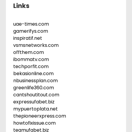
Links
uae-times.com
gamerifys.com
inspiratif.net
vsmsnetworks.com
offthem.com
ibommatv.com
techporfit.com
bekasionline.com
nbusinessplan.com
greenlife360.com
cantshoutitout.com
expressufabet.biz
mypuertoplata.net
thepioneerxpress.com
howtofixissue.com
teamufabet.biz