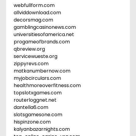
webfullform.com
allviddownload.com
decorsmag.com
gamblingcasinonews.com
universitiesofamerica.net
progameofbrands.com
qbreview.org
servicewueste.org
zippyrevs.com
matkanumbernow.com
myjobcirculars.com
healthmoreoverfitness.com
topslotxgames.com
routerloggnet.net
dantella6.com
slotsgamesone.com
hispinzone.com
kalyanbazarnights.com