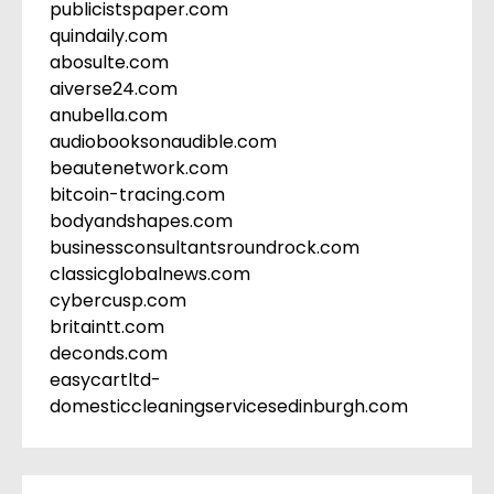
publicistspaper.com
quindaily.com
abosulte.com
aiverse24.com
anubella.com
audiobooksonaudible.com
beautenetwork.com
bitcoin-tracing.com
bodyandshapes.com
businessconsultantsroundrock.com
classicglobalnews.com
cybercusp.com
britaintt.com
deconds.com
easycartltd-
domesticcleaningservicesedinburgh.com