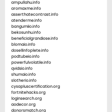
ampullahu.info
aromaxme.info
asserthatecontrast.info
atenderme.info
bangumiio.info
bekosunhu.info
beneficialgrandiose.info
blomaio.info
dosellinfoplete.info
podtubeio.info
powerfulvolatile.info
qvidsio.info
shumaio.info
slotherio.info
cysapluscertification.org
fortnitehacks.org
loginsearch.org
aodecor.org
donorsmatch.org