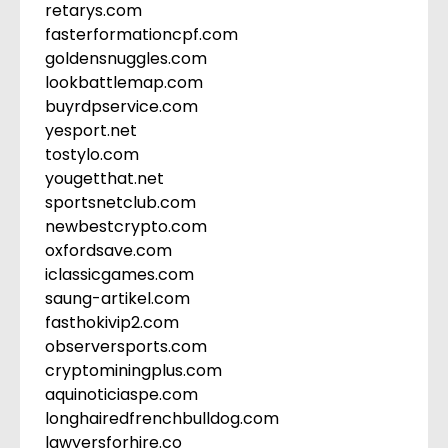
retarys.com
fasterformationcpf.com
goldensnuggles.com
lookbattlemap.com
buyrdpservice.com
yesport.net
tostylo.com
yougetthat.net
sportsnetclub.com
newbestcrypto.com
oxfordsave.com
iclassicgames.com
saung-artikel.com
fasthokivip2.com
observersports.com
cryptominingplus.com
aquinoticiaspe.com
longhairedfrenchbulldog.com
lawyersforhire.co