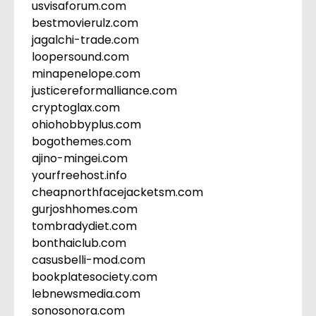
usvisaforum.com
bestmovierulz.com
jagalchi-trade.com
loopersound.com
minapenelope.com
justicereformalliance.com
cryptoglax.com
ohiohobbyplus.com
bogothemes.com
ajino-mingei.com
yourfreehost.info
cheapnorthfacejacketsm.com
gurjoshhomes.com
tombradydiet.com
bonthaiclub.com
casusbelli-mod.com
bookplatesociety.com
lebnewsmedia.com
sonosonora.com