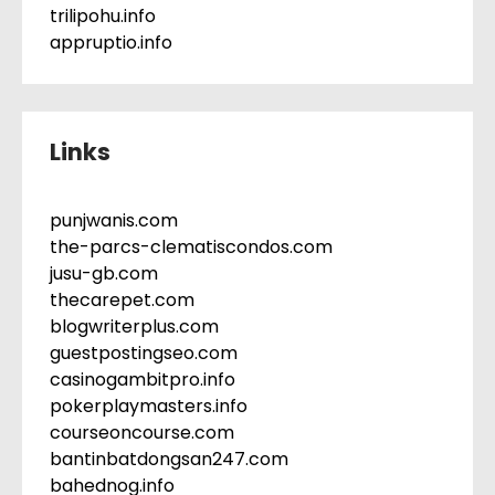
trilipohu.info
appruptio.info
Links
punjwanis.com
the-parcs-clematiscondos.com
jusu-gb.com
thecarepet.com
blogwriterplus.com
guestpostingseo.com
casinogambitpro.info
pokerplaymasters.info
courseoncourse.com
bantinbatdongsan247.com
bahednog.info