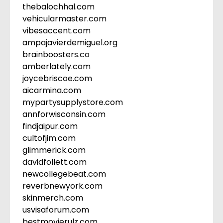
thebalochhal.com
vehicularmaster.com
vibesaccent.com
ampajavierdemiguel.org
brainboosters.co
amberlately.com
joycebriscoe.com
aicarmina.com
mypartysupplystore.com
annforwisconsin.com
findjaipur.com
cultofjim.com
glimmerick.com
davidfollett.com
newcollegebeat.com
reverbnewyork.com
skinmerch.com
usvisaforum.com
bestmovierulz.com