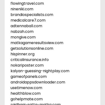
flowingtravel.com
nineniki.com
brandiospecialists.com
medicalcare7.com
adtennaball.com
nabzah.com
mongive.com
matkagameresultsview.com
getsolutionsonline.com
hispinner.org
criticalinsurance.info
nokariposter.com
kalyan-guessing-nightplay.com
gameofpanels.com
androidappsdownloader.com
usetimenow.com
healthblow.com
gohelpmate.com
rajdhani-satta-matka.com