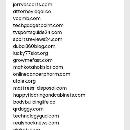
jerryescorts.com
attorneylegal.co
voomb.com
techgadgetpoint.com
tvsportsguide24.com
sportsreviews24.com
dubai360blog.com
lucky77slot.org
growmefast.com
mahkotahokislot.com
onlinecancerpharm.com
ufalek.org
mattress-disposal.com
happyflooringandcabinets.com
bodybuildinglife.co
qrdoggy.com
technologygud.com
realshocknews.com
pickgb.com