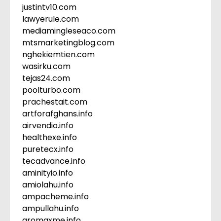
justintv10.com
lawyerule.com
mediamingleseaco.com
mtsmarketingblog.com
nghekiemtien.com
wasirku.com
tejas24.com
poolturbo.com
prachestait.com
artforafghans.info
airvendio.info
healthexe.info
puretecx.info
tecadvance.info
aminityio.info
amiolahu.info
ampacheme.info
ampullahu.info
aromaxme.info