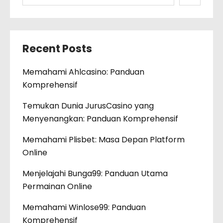
Recent Posts
Memahami Ahlcasino: Panduan
Komprehensif
Temukan Dunia JurusCasino yang
Menyenangkan: Panduan Komprehensif
Memahami Plisbet: Masa Depan Platform
Online
Menjelajahi Bunga99: Panduan Utama
Permainan Online
Memahami Winlose99: Panduan
Komprehensif