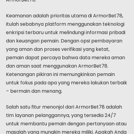
Keamanan adalah prioritas utama di ArmorBet78,
itulah sebabnya platform menggunakan teknologi
enkripsi terbaru untuk melindungi informasi pribadi
dan keuangan pemain. Dengan opsi pembayaran
yang aman dan proses verifikasi yang ketat,
pemain dapat percaya bahwa data mereka aman
dan aman saat menggunakan ArmorBet78.
Ketenangan pikiran ini memungkinkan pemain
untuk fokus pada apa yang mereka lakukan terbaik
– bermain dan menang.
Salah satu fitur menonjol dari ArmorBet78 adalah
tim layanan pelanggannya, yang tersedia 24/7
untuk membantu pemain dengan pertanyaan atau
masalah yang mungkin mereka miliki. Apakah Anda