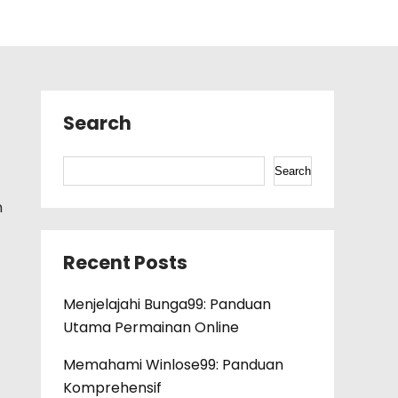
Search
Search
h
Recent Posts
Menjelajahi Bunga99: Panduan
Utama Permainan Online
Memahami Winlose99: Panduan
Komprehensif