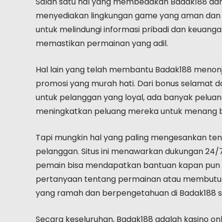
Salah satu hal yang membedakan Badak188 dari
menyediakan lingkungan game yang aman dan am
untuk melindungi informasi pribadi dan keuang
memastikan permainan yang adil.
Hal lain yang telah membantu Badak188 menonjo
promosi yang murah hati. Dari bonus selamat 
untuk pelanggan yang loyal, ada banyak pelua
meningkatkan peluang mereka untuk menang b
Tapi mungkin hal yang paling mengesankan ten
pelanggan. Situs ini menawarkan dukungan 24/7 
pemain bisa mendapatkan bantuan kapan pun
pertanyaan tentang permainan atau membutuh
yang ramah dan berpengetahuan di Badak188 s
Secara keseluruhan, Badak188 adalah kasino 