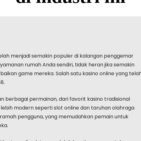
telah menjadi semakin populer di kalangan penggemar
yamanan rumah Anda sendiri, tidak heran jika semakin
rbaikan game mereka. Salah satu kasino online yang tela
8.
berbagai permainan, dari favorit kasino tradisional
 lebih modern seperti slot online dan taruhan olahraga
yang ramah pengguna, yang memudahkan pemain untuk
ka.