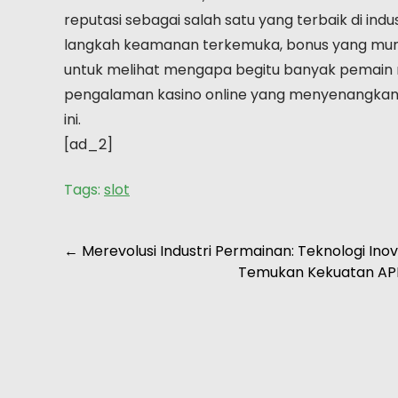
reputasi sebagai salah satu yang terbaik di indu
langkah keamanan terkemuka, bonus yang mura
untuk melihat mengapa begitu banyak pemain m
pengalaman kasino online yang menyenangkan 
ini.
[ad_2]
Tags:
slot
Post
←
Merevolusi Industri Permainan: Teknologi Inov
Temukan Kekuatan API
navigation