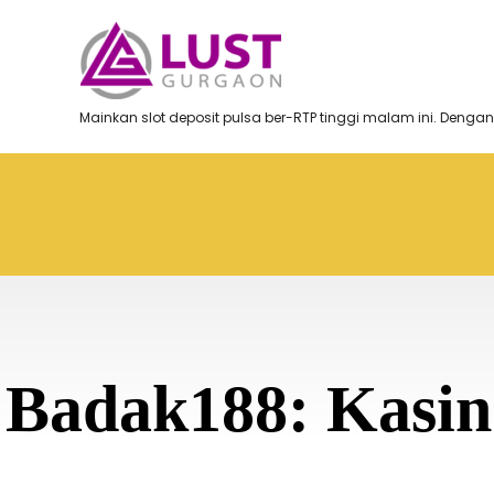
Skip
to
content
Mainkan slot deposit pulsa ber-RTP tinggi malam ini. De
Badak188: Kasin