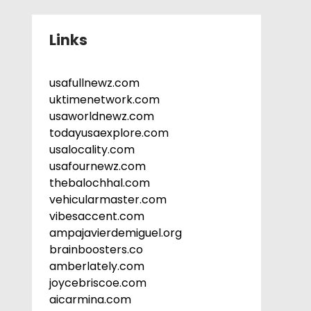
Links
usafullnewz.com
uktimenetwork.com
usaworldnewz.com
todayusaexplore.com
usalocality.com
usafournewz.com
thebalochhal.com
vehicularmaster.com
vibesaccent.com
ampajavierdemiguel.org
brainboosters.co
amberlately.com
joycebriscoe.com
aicarmina.com