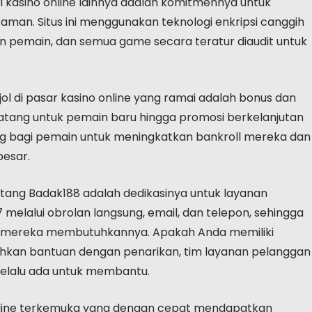
 kasino online lainnya adalah komitmennya untuk
an. Situs ini menggunakan teknologi enkripsi canggih
an pemain, dan semua game secara teratur diaudit untuk
l di pasar kasino online yang ramai adalah bonus dan
datang untuk pemain baru hingga promosi berkelanjutan
ng bagi pemain untuk meningkatkan bankroll mereka dan
esar.
tang Badak188 adalah dedikasinya untuk layanan
melalui obrolan langsung, email, dan telepon, sehingga
 mereka membutuhkannya. Apakah Anda memiliki
kan bantuan dengan penarikan, tim layanan pelanggan
elalu ada untuk membantu.
online terkemuka yang dengan cepat mendapatkan