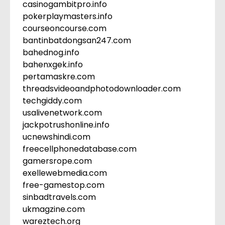
casinogambitpro.info
pokerplaymasters.info
courseoncourse.com
bantinbatdongsan247.com
bahednog.info
bahenxgek.info
pertamaskre.com
threadsvideoandphotodownloader.com
techgiddy.com
usalivenetwork.com
jackpotrushonline.info
ucnewshindi.com
freecellphonedatabase.com
gamersrope.com
exellewebmedia.com
free-gamestop.com
sinbadtravels.com
ukmagzine.com
wareztech.org