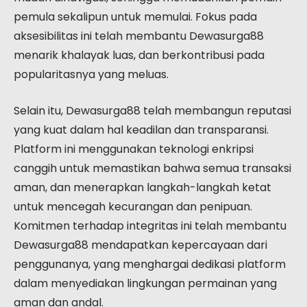
pemula sekalipun untuk memulai. Fokus pada
aksesibilitas ini telah membantu Dewasurga88
menarik khalayak luas, dan berkontribusi pada
popularitasnya yang meluas.
Selain itu, Dewasurga88 telah membangun reputasi
yang kuat dalam hal keadilan dan transparansi.
Platform ini menggunakan teknologi enkripsi
canggih untuk memastikan bahwa semua transaksi
aman, dan menerapkan langkah-langkah ketat
untuk mencegah kecurangan dan penipuan.
Komitmen terhadap integritas ini telah membantu
Dewasurga88 mendapatkan kepercayaan dari
penggunanya, yang menghargai dedikasi platform
dalam menyediakan lingkungan permainan yang
aman dan andal.