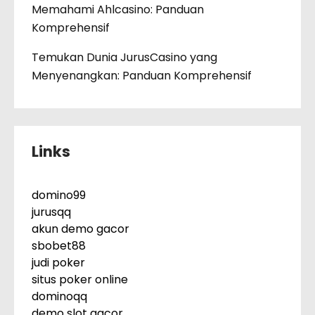
Memahami Ahlcasino: Panduan
Komprehensif
Temukan Dunia JurusCasino yang
Menyenangkan: Panduan Komprehensif
Links
domino99
jurusqq
akun demo gacor
sbobet88
judi poker
situs poker online
dominoqq
demo slot gacor