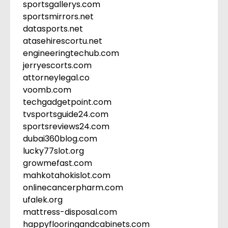
sportsgallerys.com
sportsmirrors.net
datasports.net
atasehirescortu.net
engineeringtechub.com
jerryescorts.com
attorneylegal.co
voomb.com
techgadgetpoint.com
tvsportsguide24.com
sportsreviews24.com
dubai360blog.com
lucky77slot.org
growmefast.com
mahkotahokislot.com
onlinecancerpharm.com
ufalek.org
mattress-disposal.com
happyflooringandcabinets.com