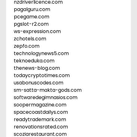
nzdriverlicence.com
pagalguru.com
pcegame.com
pgslot-r2.com
ws-expression.com
zchotels.com
zepfo.com
technologynews5.com
teknoeduka.com
thenews-blog.com
todaycryptotimes.com
usabonuscodes.com
sm-satta-makta-gods.com
softwaredegimnasios.com
soopermagazine.com
spacecoastdailys.com
readytrademark.com
renovationsrated.com
scoziarestaurant.com