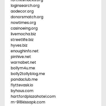
loginsearch.org
aodecor.org
donorsmatch.org
nowtimes.org
casinoeing.org
livemocha.biz
streetlife.biz
hyves.biz
enoughinfo.net
pinhive.net
warnabet.net
bollym4u.me
bolly2tollyblog.me
pandaclub.me
flyttevask.io
byhous.com
hartfordplazahotel.com
m-918kissapk.com