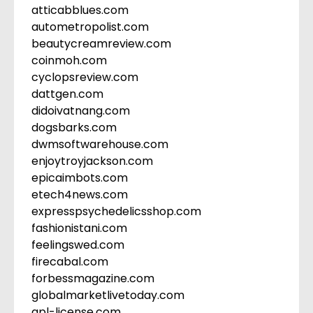
atticabblues.com
autometropolist.com
beautycreamreview.com
coinmoh.com
cyclopsreview.com
dattgen.com
didoivatnang.com
dogsbarks.com
dwmsoftwarehouse.com
enjoytroyjackson.com
epicaimbots.com
etech4news.com
expresspsychedelicsshop.com
fashionistani.com
feelingswed.com
firecabal.com
forbessmagazine.com
globalmarketlivetoday.com
gpl-license.com