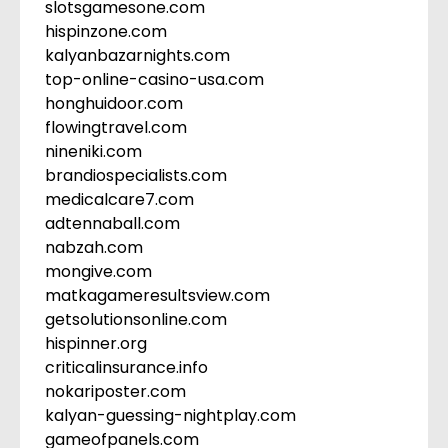
slotsgamesone.com
hispinzone.com
kalyanbazarnights.com
top-online-casino-usa.com
honghuidoor.com
flowingtravel.com
nineniki.com
brandiospecialists.com
medicalcare7.com
adtennaball.com
nabzah.com
mongive.com
matkagameresultsview.com
getsolutionsonline.com
hispinner.org
criticalinsurance.info
nokariposter.com
kalyan-guessing-nightplay.com
gameofpanels.com