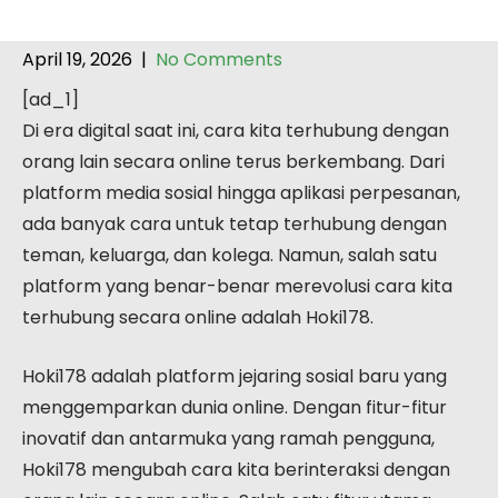
April 19, 2026
|
No Comments
[ad_1]
Di era digital saat ini, cara kita terhubung dengan
orang lain secara online terus berkembang. Dari
platform media sosial hingga aplikasi perpesanan,
ada banyak cara untuk tetap terhubung dengan
teman, keluarga, dan kolega. Namun, salah satu
platform yang benar-benar merevolusi cara kita
terhubung secara online adalah Hoki178.
Hoki178 adalah platform jejaring sosial baru yang
menggemparkan dunia online. Dengan fitur-fitur
inovatif dan antarmuka yang ramah pengguna,
Hoki178 mengubah cara kita berinteraksi dengan