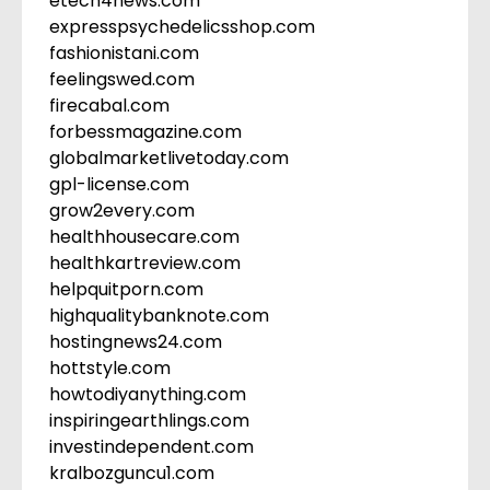
etech4news.com
expresspsychedelicsshop.com
fashionistani.com
feelingswed.com
firecabal.com
forbessmagazine.com
globalmarketlivetoday.com
gpl-license.com
grow2every.com
healthhousecare.com
healthkartreview.com
helpquitporn.com
highqualitybanknote.com
hostingnews24.com
hottstyle.com
howtodiyanything.com
inspiringearthlings.com
investindependent.com
kralbozguncu1.com