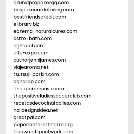
akunidpropokerqq.com
bespokecardetailing.com
bestfriendscredit.com
elibrary.biz
eczema-naturalcures.com
astro-bath.com
aghapal.com
altu-expo.com
authorjennijames.com
viajearoma.net
tsutsuji-parkin.com
agharab.com
cheapammousa.com
thepositiveladiessoccerclub.com
recetasdecocinafaciles.com
naildesignsidea.net
greatpai.com
paperlanterntheatre.org
freeworshipnetwork.com