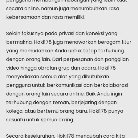
secara online, namun juga menumbuhkan rasa
kebersamaan dan rasa memiliki.
Selain fokusnya pada privasi dan koneksi yang
bermakna, Hoki178 juga menawarkan beragam fitur
yang memudahkan Anda untuk tetap terhubung
dengan orang lain. Dari perpesanan dan panggilan
video hingga obrolan grup dan acara, Hoki178
menyediakan semua alat yang dibutuhkan
pengguna untuk berkomunikasi dan berkolaborasi
dengan orang lain secara online. Baik Anda ingin
terhubung dengan teman, berjejaring dengan
kolega, atau bertemu orang baru, Hoki178 punya
sesuatu untuk semua orang.
Secara keseluruhan, Hoki178 mengubah cara kita