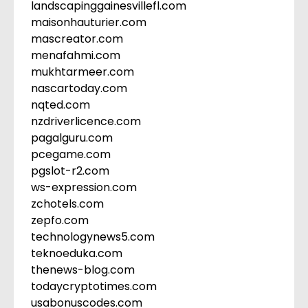
landscapinggainesvillefl.com
maisonhauturier.com
mascreator.com
menafahmi.com
mukhtarmeer.com
nascartoday.com
nqted.com
nzdriverlicence.com
pagalguru.com
pcegame.com
pgslot-r2.com
ws-expression.com
zchotels.com
zepfo.com
technologynews5.com
teknoeduka.com
thenews-blog.com
todaycryptotimes.com
usabonuscodes.com