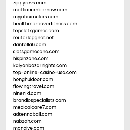
zippyrevs.com
matkanumbernow.com
myjobcirculars.com
healthmoreoverfitness.com
topslotxgames.com
routerloggnet.net
dantella6.com
slotsgamesone.com
hispinzone.com
kalyanbazarnights.com
top-online-casino-usa.com
honghuidoor.com
flowingtravel.com
nineniki.com
brandiospecialists.com
medicalcare7.com
adtennaball.com
nabzah.com
mongive.com