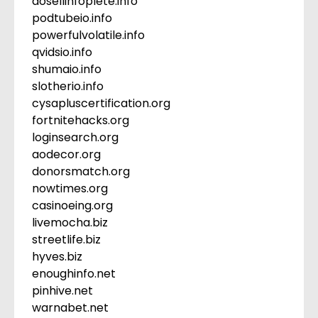
dosellinfoplete.info
podtubeio.info
powerfulvolatile.info
qvidsio.info
shumaio.info
slotherio.info
cysapluscertification.org
fortnitehacks.org
loginsearch.org
aodecor.org
donorsmatch.org
nowtimes.org
casinoeing.org
livemocha.biz
streetlife.biz
hyves.biz
enoughinfo.net
pinhive.net
warnabet.net