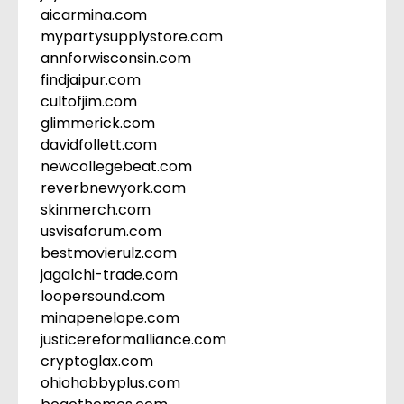
aicarmina.com
mypartysupplystore.com
annforwisconsin.com
findjaipur.com
cultofjim.com
glimmerick.com
davidfollett.com
newcollegebeat.com
reverbnewyork.com
skinmerch.com
usvisaforum.com
bestmovierulz.com
jagalchi-trade.com
loopersound.com
minapenelope.com
justicereformalliance.com
cryptoglax.com
ohiohobbyplus.com