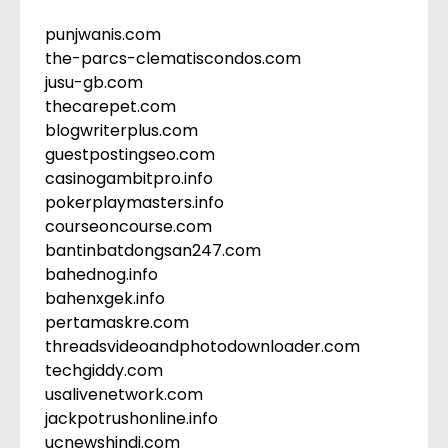
punjwanis.com
the-parcs-clematiscondos.com
jusu-gb.com
thecarepet.com
blogwriterplus.com
guestpostingseo.com
casinogambitpro.info
pokerplaymasters.info
courseoncourse.com
bantinbatdongsan247.com
bahednog.info
bahenxgek.info
pertamaskre.com
threadsvideoandphotodownloader.com
techgiddy.com
usalivenetwork.com
jackpotrushonline.info
ucnewshindi.com