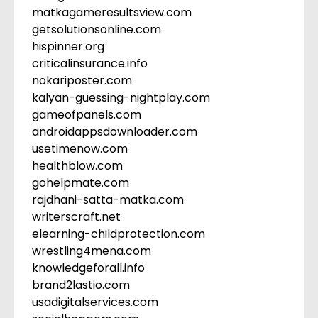
matkagameresultsview.com
getsolutionsonline.com
hispinner.org
criticalinsurance.info
nokariposter.com
kalyan-guessing-nightplay.com
gameofpanels.com
androidappsdownloader.com
usetimenow.com
healthblow.com
gohelpmate.com
rajdhani-satta-matka.com
writerscraft.net
elearning-childprotection.com
wrestling4mena.com
knowledgeforall.info
brand2lastio.com
usadigitalservices.com