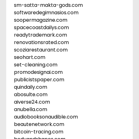
sm-satta-makta-gods.com
softwaredegimnasios.com
soopermagazine.com
spacecoastdailys.com
readytrademark.com
renovationsrated.com
scoziarestaurant.com
seohart.com
set-cleaning.com
promodesignai.com
publicistspaper.com
quindaily.com
abosulte.com
aiverse24.com
anubella.com
audiobooksonaudible.com
beautenetwork.com
bitcoin-tracing.com