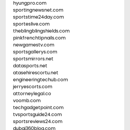
hyungpro.com
sportingnewsnet.com
sportstime24day.com
sporteslive.com
theblingblingshields.com
pinkfrenchtipnails.com
newgamestv.com
sportsgallerys.com
sportsmirrors.net
datasports.net
atasehirescortu.net
engineeringtechub.com
jerryescorts.com
attorneylegal.co
voomb.com
techgadgetpoint.com
tvsportsguide24.com
sportsreviews24.com
dubai360blog.com