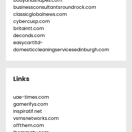
bodyandshapes.com
businessconsultantsroundrock.com
classicglobalnews.com
cybercusp.com
britaintt.com
deconds.com
easycartltd-
domesticcleaningservicesedinburgh.com
Links
uae-times.com
gamerifys.com
inspiratif.net
vsmsnetworks.com
offthem.com