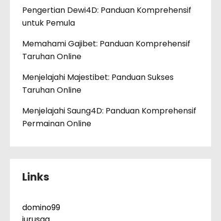
Pengertian Dewi4D: Panduan Komprehensif
untuk Pemula
Memahami Gajibet: Panduan Komprehensif
Taruhan Online
Menjelajahi Majestibet: Panduan Sukses
Taruhan Online
Menjelajahi Saung4D: Panduan Komprehensif
Permainan Online
Links
domino99
jurusqq