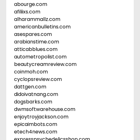
abourge.com
afiliixs.com
alharammallz.com
americanbulletins.com
asespares.com
arabianstime.com
atticabblues.com
autometropolist.com
beautycreamreview.com
coinmoh.com
cyclopsreview.com
dattgen.com
didoivatnang.com
dogsbarks.com
dwmsoftwarehouse.com
enjoytroyjackson.com
epicaimbots.com
etech4news.com
expresspsychedelicsshop.com