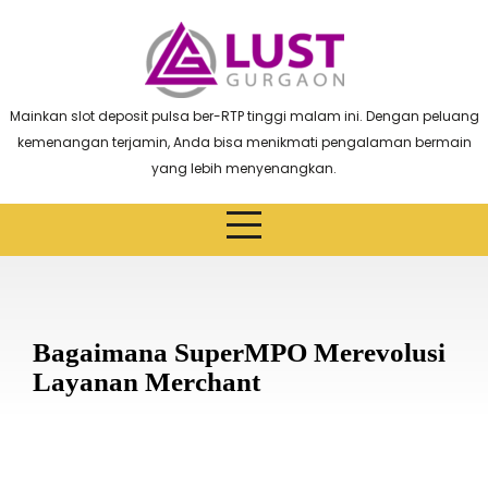
Skip
to
content
Mainkan slot deposit pulsa ber-RTP tinggi malam ini. Dengan peluang
kemenangan terjamin, Anda bisa menikmati pengalaman bermain
yang lebih menyenangkan.
Bagaimana SuperMPO Merevolusi
Layanan Merchant