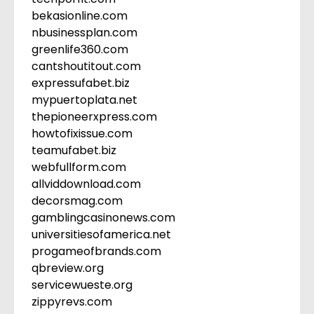
bekasionline.com
nbusinessplan.com
greenlife360.com
cantshoutitout.com
expressufabet.biz
mypuertoplata.net
thepioneerxpress.com
howtofixissue.com
teamufabet.biz
webfullform.com
allviddownload.com
decorsmag.com
gamblingcasinonews.com
universitiesofamerica.net
progameofbrands.com
qbreview.org
servicewueste.org
zippyrevs.com