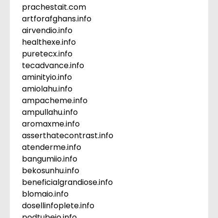
prachestait.com
artforafghans.info
airvendio.info
healthexe.info
puretecx.info
tecadvance.info
aminityio.info
amiolahu.info
ampacheme.info
ampullahu.info
aromaxme.info
asserthatecontrast.info
atenderme.info
bangumiio.info
bekosunhu.info
beneficialgrandiose.info
blomaio.info
dosellinfoplete.info
podtubeio.info