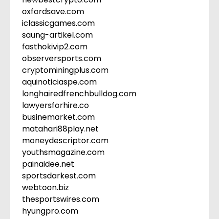
oxfordsave.com
iclassicgames.com
saung-artikel.com
fasthokivip2.com
observersports.com
cryptominingplus.com
aquinoticiaspe.com
longhairedfrenchbulldog.com
lawyersforhire.co
businemarket.com
matahari88play.net
moneydescriptor.com
youthsmagazine.com
painaidee.net
sportsdarkest.com
webtoon.biz
thesportswires.com
hyungpro.com