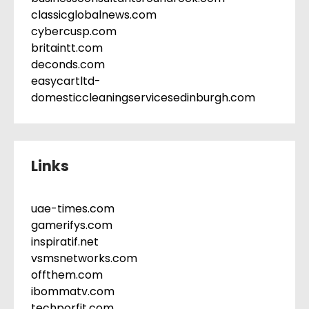
classicglobalnews.com
cybercusp.com
britaintt.com
deconds.com
easycartltd-
domesticcleaningservicesedinburgh.com
Links
uae-times.com
gamerifys.com
inspiratif.net
vsmsnetworks.com
offthem.com
ibommatv.com
techporfit.com