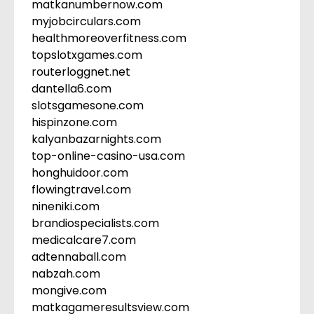
matkanumbernow.com
myjobcirculars.com
healthmoreoverfitness.com
topslotxgames.com
routerloggnet.net
dantella6.com
slotsgamesone.com
hispinzone.com
kalyanbazarnights.com
top-online-casino-usa.com
honghuidoor.com
flowingtravel.com
nineniki.com
brandiospecialists.com
medicalcare7.com
adtennaball.com
nabzah.com
mongive.com
matkagameresultsview.com