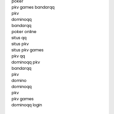
poker
pkv games bandarqq
pkv
dominoqq
bandarqq
poker online
situs qq
situs pkv
situs pkv games
pkv qq
dominoqq pkv
bandarqq
pkv
domino
dominoqq
pkv
pkv games
dominoqq login