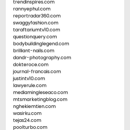
trendinspires.com
rannyephul.com
reportradar360.com
swaggyfashion.com
taraftariumtv10.com
questionquery.com
bodybuildinglegend.com
brilliant-nails.com
dandr-photography.com
dokteroce.com
journal-francais.com
justintv10.com
lawyerule.com
mediamingleseaco.com
mtsmarketingblog.com
nghekiemtien.com
wasirku.com
tejas24.com
poolturbo.com