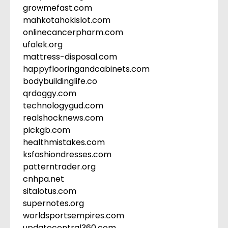
growmefast.com
mahkotahokislot.com
onlinecancerpharm.com
ufalek.org
mattress-disposal.com
happyflooringandcabinets.com
bodybuildinglife.co
qrdoggy.com
technologygud.com
realshocknews.com
pickgb.com
healthmistakes.com
ksfashiondresses.com
patterntrader.org
cnhpa.net
sitalotus.com
supernotes.org
worldsportsempires.com
updatecentral360.com