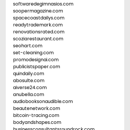
softwaredegimnasios.com
soopermagazine.com
spacecoastdailys.com
readytrademark.com
renovationsrated.com
scoziarestaurant.com
seohart.com
set-cleaning.com
promodesignai.com
publicistspaper.com
quindaily.com
abosulte.com
aiverse24.com
anubella.com
audiobooksonaudible.com
beautenetwork.com
bitcoin-tracing.com
bodyandshapes.com
businessconsultantsroundrock.com