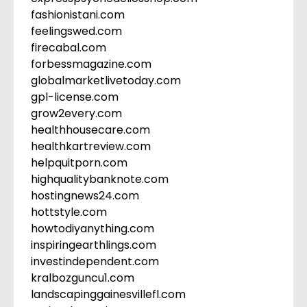
fashionistani.com
feelingswed.com
firecabal.com
forbessmagazine.com
globalmarketlivetoday.com
gpl-license.com
grow2every.com
healthhousecare.com
healthkartreview.com
helpquitporn.com
highqualitybanknote.com
hostingnews24.com
hottstyle.com
howtodiyanything.com
inspiringearthlings.com
investindependent.com
kralbozguncu1.com
landscapinggainesvillefl.com