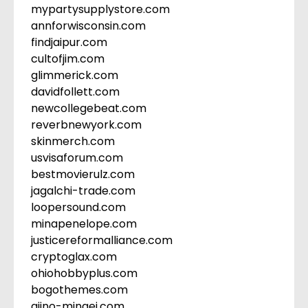
mypartysupplystore.com
annforwisconsin.com
findjaipur.com
cultofjim.com
glimmerick.com
davidfollett.com
newcollegebeat.com
reverbnewyork.com
skinmerch.com
usvisaforum.com
bestmovierulz.com
jagalchi-trade.com
loopersound.com
minapenelope.com
justicereformalliance.com
cryptoglax.com
ohiohobbyplus.com
bogothemes.com
ajino-mingei.com