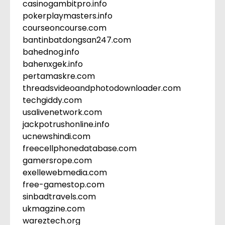
casinogambitpro.info
pokerplaymasters.info
courseoncourse.com
bantinbatdongsan247.com
bahednog.info
bahenxgek.info
pertamaskre.com
threadsvideoandphotodownloader.com
techgiddy.com
usalivenetwork.com
jackpotrushonline.info
ucnewshindi.com
freecellphonedatabase.com
gamersrope.com
exellewebmedia.com
free-gamestop.com
sinbadtravels.com
ukmagzine.com
wareztech.org