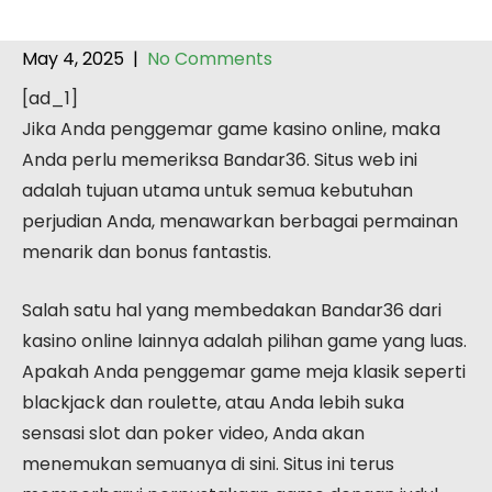
May 4, 2025
|
No Comments
[ad_1]
Jika Anda penggemar game kasino online, maka
Anda perlu memeriksa Bandar36. Situs web ini
adalah tujuan utama untuk semua kebutuhan
perjudian Anda, menawarkan berbagai permainan
menarik dan bonus fantastis.
Salah satu hal yang membedakan Bandar36 dari
kasino online lainnya adalah pilihan game yang luas.
Apakah Anda penggemar game meja klasik seperti
blackjack dan roulette, atau Anda lebih suka
sensasi slot dan poker video, Anda akan
menemukan semuanya di sini. Situs ini terus