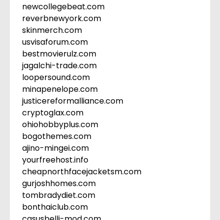
newcollegebeat.com
reverbnewyork.com
skinmerch.com
usvisaforum.com
bestmovierulz.com
jagalchi-trade.com
loopersound.com
minapenelope.com
justicereformalliance.com
cryptoglax.com
ohiohobbyplus.com
bogothemes.com
ajino-mingei.com
yourfreehost.info
cheapnorthfacejacketsm.com
gurjoshhomes.com
tombradydiet.com
bonthaiclub.com
casusbelli-mod.com