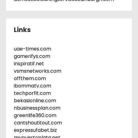
Links
uae-times.com
gamerifys.com
inspiratif.net
vsmsnetworks.com
offthem.com
ibommatv.com
techporfit.com
bekasionline.com
nbusinessplan.com
greenlife360.com
cantshoutitout.com
expressufabet.biz
mypuertoplata.net