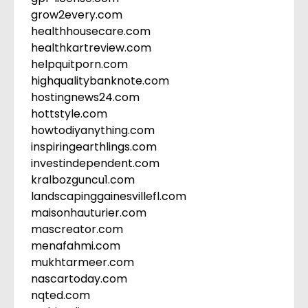
grow2every.com
healthhousecare.com
healthkartreview.com
helpquitporn.com
highqualitybanknote.com
hostingnews24.com
hottstyle.com
howtodiyanything.com
inspiringearthlings.com
investindependent.com
kralbozguncu1.com
landscapinggainesvillefl.com
maisonhauturier.com
mascreator.com
menafahmi.com
mukhtarmeer.com
nascartoday.com
nqted.com