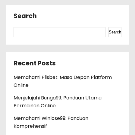
Search
Search
Recent Posts
Memahami Plisbet: Masa Depan Platform
Online
Menjelajahi Bunga99: Panduan Utama
Permainan Online
Memahami Winlose99: Panduan
Komprehensif