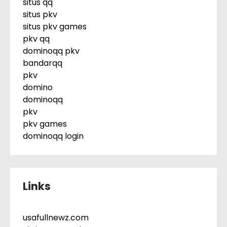
situs qq
situs pkv
situs pkv games
pkv qq
dominoqq pkv
bandarqq
pkv
domino
dominoqq
pkv
pkv games
dominoqq login
Links
usafullnewz.com