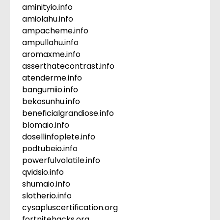
aminityio.info
amiolahu.info
ampacheme.info
ampullahu.info
aromaxme.info
asserthatecontrast.info
atenderme.info
bangumiio.info
bekosunhu.info
beneficialgrandiose.info
blomaio.info
dosellinfoplete.info
podtubeio.info
powerfulvolatile.info
qvidsio.info
shumaio.info
slotherio.info
cysapluscertification.org
fortnitehacks.org