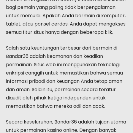
bagi pemain yang paling tidak berpengalaman
untuk memulai. Apakah Anda bermain di komputer,
tablet, atau ponsel cerdas, Anda dapat mengakses
semua fitur situs hanya dengan beberapa klik.
Salah satu keuntungan terbesar dari bermain di
Bandar36 adalah keamanan dan keadilan
permainan. Situs web ini menggunakan teknologi
enkripsi canggih untuk memastikan bahwa semua
informasi pribadi dan keuangan Anda tetap aman
dan aman. Selain itu, permainan secara teratur
diaudit oleh pihak ketiga independen untuk
memastikan bahwa mereka adil dan acak.
Secara keseluruhan, Bandar36 adalah tujuan utama
untuk permainan kasino online. Dengan banyak