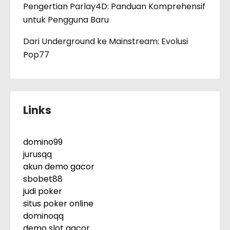
Pengertian Parlay4D: Panduan Komprehensif
untuk Pengguna Baru
Dari Underground ke Mainstream: Evolusi
Pop77
Links
domino99
jurusqq
akun demo gacor
sbobet88
judi poker
situs poker online
dominoqq
demo slot gacor