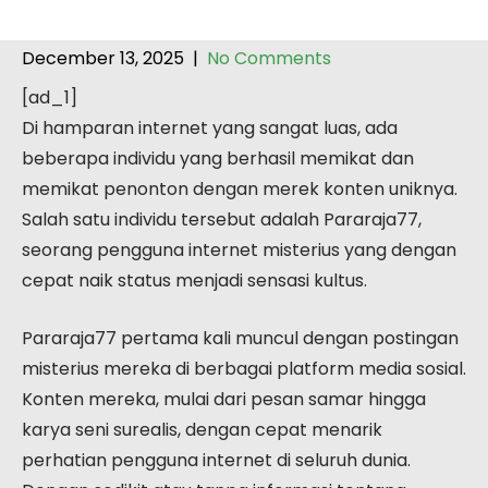
December 13, 2025
|
No Comments
[ad_1]
Di hamparan internet yang sangat luas, ada
beberapa individu yang berhasil memikat dan
memikat penonton dengan merek konten uniknya.
Salah satu individu tersebut adalah Pararaja77,
seorang pengguna internet misterius yang dengan
cepat naik status menjadi sensasi kultus.
Pararaja77 pertama kali muncul dengan postingan
misterius mereka di berbagai platform media sosial.
Konten mereka, mulai dari pesan samar hingga
karya seni surealis, dengan cepat menarik
perhatian pengguna internet di seluruh dunia.