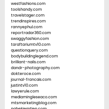
westfashions.com
toolshandy.com
travelstager.com
trendinspires.com
rannyephul.com
reportradar360.com
swaggyfashion.com
taraftariumtv10.com
questionquery.com
bodybuildinglegend.com
brilliant-nails.com
dandr-photography.com
dokteroce.com
journal-francais.com
justintv10.com
lawyerule.com
mediamingleseaco.com
mtsmarketingblog.com
nghekiemtien.com