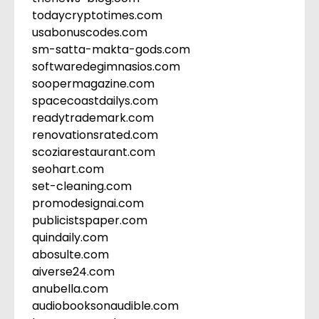
todaycryptotimes.com
usabonuscodes.com
sm-satta-makta-gods.com
softwaredegimnasios.com
soopermagazine.com
spacecoastdailys.com
readytrademark.com
renovationsrated.com
scoziarestaurant.com
seohart.com
set-cleaning.com
promodesignai.com
publicistspaper.com
quindaily.com
abosulte.com
aiverse24.com
anubella.com
audiobooksonaudible.com