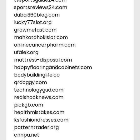
sportsreviews24.com
dubai360blog.com
lucky77slot.org
growmefast.com
mahkotahokislot.com
onlinecancerpharm.com
ufalek.org
mattress-disposal.com
happyflooringandcabinets.com
bodybuildinglife.co
qrdoggy.com
technologygud.com
realshocknews.com
pickgb.com
healthmistakes.com
ksfashiondresses.com
patterntrader.org
cnhpa.net