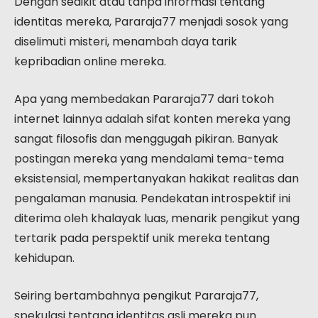
Dengan sedikit atau tanpa informasi tentang
identitas mereka, Pararaja77 menjadi sosok yang
diselimuti misteri, menambah daya tarik
kepribadian online mereka.
Apa yang membedakan Pararaja77 dari tokoh
internet lainnya adalah sifat konten mereka yang
sangat filosofis dan menggugah pikiran. Banyak
postingan mereka yang mendalami tema-tema
eksistensial, mempertanyakan hakikat realitas dan
pengalaman manusia. Pendekatan introspektif ini
diterima oleh khalayak luas, menarik pengikut yang
tertarik pada perspektif unik mereka tentang
kehidupan.
Seiring bertambahnya pengikut Pararaja77,
spekulasi tentang identitas asli mereka pun