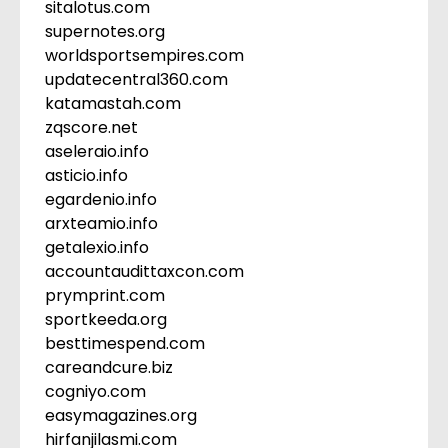
sitalotus.com
supernotes.org
worldsportsempires.com
updatecentral360.com
katamastah.com
zqscore.net
aseleraio.info
asticio.info
egardenio.info
arxteamio.info
getalexio.info
accountaudittaxcon.com
prymprint.com
sportkeeda.org
besttimespend.com
careandcure.biz
cogniyo.com
easymagazines.org
hirfanjilasmi.com