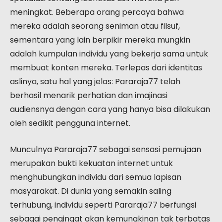
meningkat. Beberapa orang percaya bahwa
mereka adalah seorang seniman atau filsuf,
sementara yang lain berpikir mereka mungkin
adalah kumpulan individu yang bekerja sama untuk
membuat konten mereka. Terlepas dari identitas
aslinya, satu hal yang jelas: Pararaja77 telah
berhasil menarik perhatian dan imajinasi
audiensnya dengan cara yang hanya bisa dilakukan
oleh sedikit pengguna internet.
Munculnya Pararaja77 sebagai sensasi pemujaan
merupakan bukti kekuatan internet untuk
menghubungkan individu dari semua lapisan
masyarakat. Di dunia yang semakin saling
terhubung, individu seperti Pararaja77 berfungsi
sebagai pengingat akan kemungkinan tak terbatas