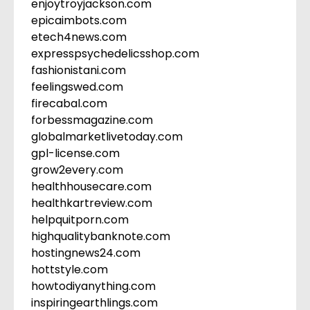
enjoytroyjackson.com
epicaimbots.com
etech4news.com
expresspsychedelicsshop.com
fashionistani.com
feelingswed.com
firecabal.com
forbessmagazine.com
globalmarketlivetoday.com
gpl-license.com
grow2every.com
healthhousecare.com
healthkartreview.com
helpquitporn.com
highqualitybanknote.com
hostingnews24.com
hottstyle.com
howtodiyanything.com
inspiringearthlings.com