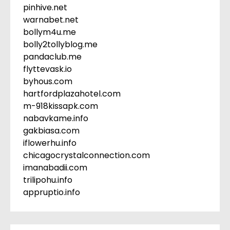
pinhive.net
warnabet.net
bollym4u.me
bolly2tollyblog.me
pandaclub.me
flyttevask.io
byhous.com
hartfordplazahotel.com
m-918kissapk.com
nabavkame.info
gakbiasa.com
iflowerhu.info
chicagocrystalconnection.com
imanabadii.com
trilipohu.info
appruptio.info