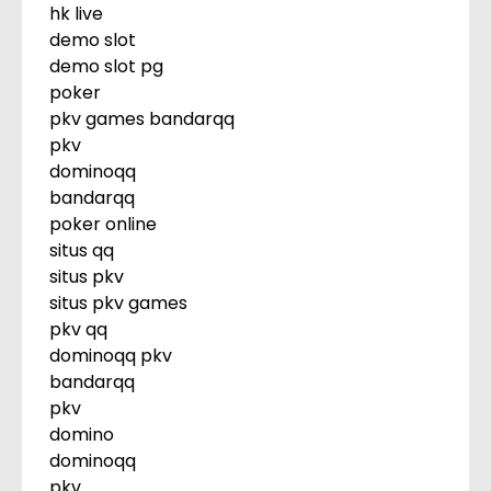
hk live
demo slot
demo slot pg
poker
pkv games bandarqq
pkv
dominoqq
bandarqq
poker online
situs qq
situs pkv
situs pkv games
pkv qq
dominoqq pkv
bandarqq
pkv
domino
dominoqq
pkv