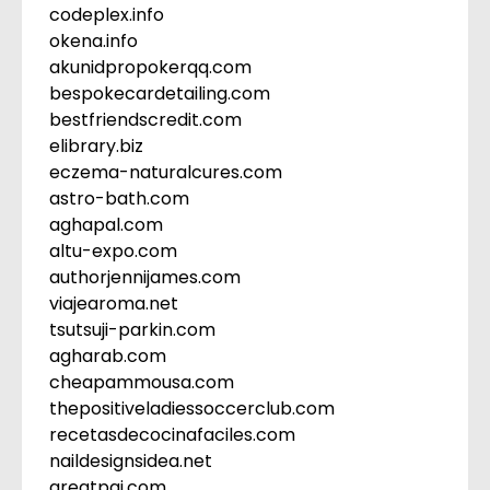
codeplex.info
okena.info
akunidpropokerqq.com
bespokecardetailing.com
bestfriendscredit.com
elibrary.biz
eczema-naturalcures.com
astro-bath.com
aghapal.com
altu-expo.com
authorjennijames.com
viajearoma.net
tsutsuji-parkin.com
agharab.com
cheapammousa.com
thepositiveladiessoccerclub.com
recetasdecocinafaciles.com
naildesignsidea.net
greatpai.com