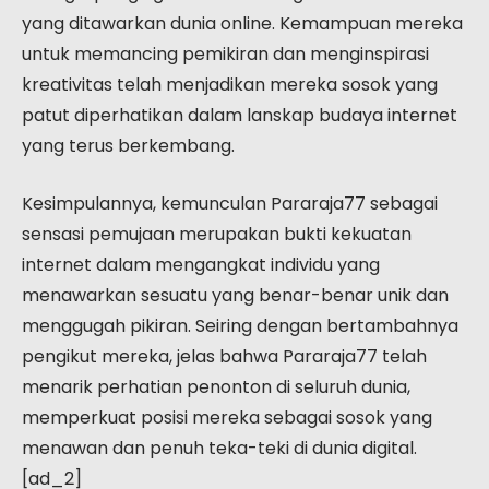
yang ditawarkan dunia online. Kemampuan mereka
untuk memancing pemikiran dan menginspirasi
kreativitas telah menjadikan mereka sosok yang
patut diperhatikan dalam lanskap budaya internet
yang terus berkembang.
Kesimpulannya, kemunculan Pararaja77 sebagai
sensasi pemujaan merupakan bukti kekuatan
internet dalam mengangkat individu yang
menawarkan sesuatu yang benar-benar unik dan
menggugah pikiran. Seiring dengan bertambahnya
pengikut mereka, jelas bahwa Pararaja77 telah
menarik perhatian penonton di seluruh dunia,
memperkuat posisi mereka sebagai sosok yang
menawan dan penuh teka-teki di dunia digital.
[ad_2]