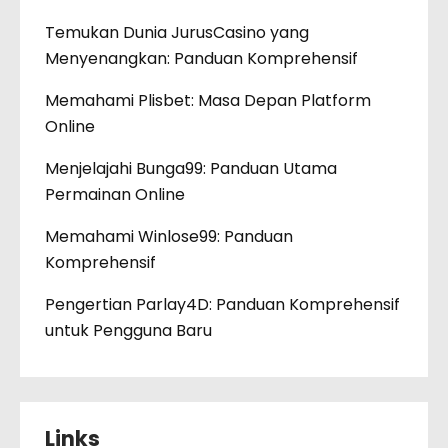
Temukan Dunia JurusCasino yang
Menyenangkan: Panduan Komprehensif
Memahami Plisbet: Masa Depan Platform
Online
Menjelajahi Bunga99: Panduan Utama
Permainan Online
Memahami Winlose99: Panduan
Komprehensif
Pengertian Parlay4D: Panduan Komprehensif
untuk Pengguna Baru
Links