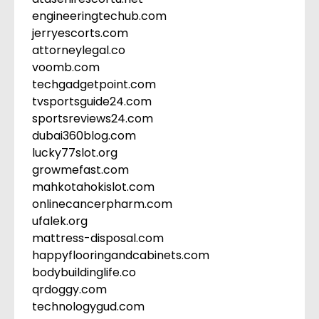
engineeringtechub.com
jerryescorts.com
attorneylegal.co
voomb.com
techgadgetpoint.com
tvsportsguide24.com
sportsreviews24.com
dubai360blog.com
lucky77slot.org
growmefast.com
mahkotahokislot.com
onlinecancerpharm.com
ufalek.org
mattress-disposal.com
happyflooringandcabinets.com
bodybuildinglife.co
qrdoggy.com
technologygud.com