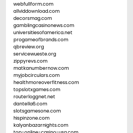
webfullform.com
allviddownload.com
decorsmag.com
gamblingcasinonews.com
universitiesofamerica.net
progameofbrands.com
qbreview.org
servicewueste.org
zippyrevs.com
matkanumbernow.com
myjobcirculars.com
healthmoreoverfitness.com
topslotxgames.com
routerloggnet.net
dantella6.com
slotsgamesone.com
hispinzone.com
kalyanbazarnights.com
top-online-casino-usa.com