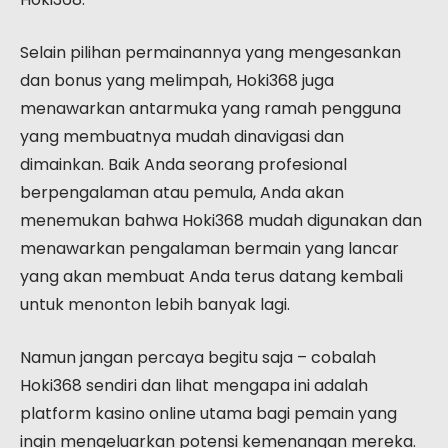
Selain pilihan permainannya yang mengesankan
dan bonus yang melimpah, Hoki368 juga
menawarkan antarmuka yang ramah pengguna
yang membuatnya mudah dinavigasi dan
dimainkan. Baik Anda seorang profesional
berpengalaman atau pemula, Anda akan
menemukan bahwa Hoki368 mudah digunakan dan
menawarkan pengalaman bermain yang lancar
yang akan membuat Anda terus datang kembali
untuk menonton lebih banyak lagi.
Namun jangan percaya begitu saja – cobalah
Hoki368 sendiri dan lihat mengapa ini adalah
platform kasino online utama bagi pemain yang
ingin mengeluarkan potensi kemenangan mereka.