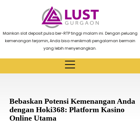
Skip
to
content
Mainkan slot deposit pulsa ber-RTP tinggi malam ini. Dengan peluang
kemenangan terjamin, Anda bisa menikmati pengalaman bermain
yang lebih menyenangkan.
Bebaskan Potensi Kemenangan Anda
dengan Hoki368: Platform Kasino
Online Utama