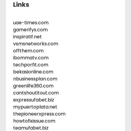
Links
uae-times.com
gamerifys.com
inspiratif.net
vsmsnetworks.com
offthem.com
ibommatv.com
techporfit.com
bekasionline.com
nbusinessplan.com
greenlife360.com
cantshoutitout.com
expressufabet.biz
mypuertoplata.net
thepioneerxpress.com
howtofixissue.com
teamufabet.biz