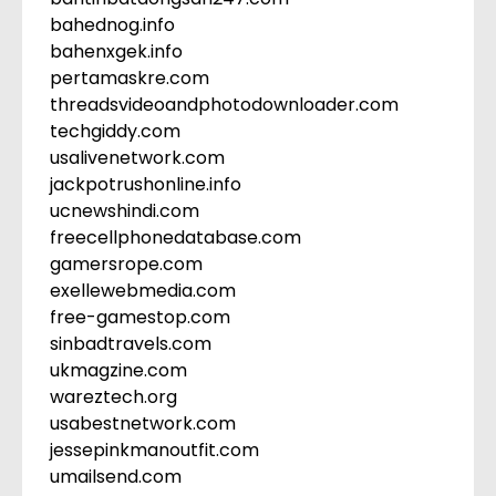
bahednog.info
bahenxgek.info
pertamaskre.com
threadsvideoandphotodownloader.com
techgiddy.com
usalivenetwork.com
jackpotrushonline.info
ucnewshindi.com
freecellphonedatabase.com
gamersrope.com
exellewebmedia.com
free-gamestop.com
sinbadtravels.com
ukmagzine.com
wareztech.org
usabestnetwork.com
jessepinkmanoutfit.com
umailsend.com