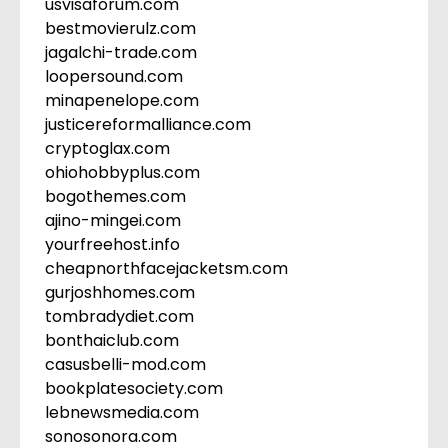
usvisaforum.com
bestmovierulz.com
jagalchi-trade.com
loopersound.com
minapenelope.com
justicereformalliance.com
cryptoglax.com
ohiohobbyplus.com
bogothemes.com
ajino-mingei.com
yourfreehost.info
cheapnorthfacejacketsm.com
gurjoshhomes.com
tombradydiet.com
bonthaiclub.com
casusbelli-mod.com
bookplatesociety.com
lebnewsmedia.com
sonosonora.com