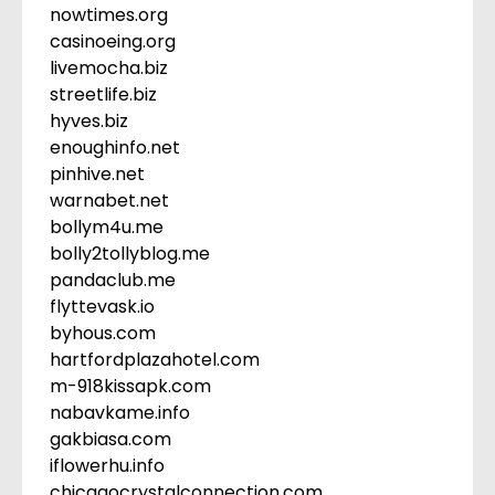
nowtimes.org
casinoeing.org
livemocha.biz
streetlife.biz
hyves.biz
enoughinfo.net
pinhive.net
warnabet.net
bollym4u.me
bolly2tollyblog.me
pandaclub.me
flyttevask.io
byhous.com
hartfordplazahotel.com
m-918kissapk.com
nabavkame.info
gakbiasa.com
iflowerhu.info
chicagocrystalconnection.com