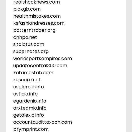
realshocknews.com
pickgb.com
healthmistakes.com
ksfashiondresses.com
patterntrader.org
cnhpa.net
sitalotus.com
supernotes.org
worldsportsempires.com
updatecentral360.com
katamastah.com
zqscore.net
aseleraio.info
asticio.info
egardenio.info
arxteamio.info
getalexio.info
accountaudittaxcon.com
prymprint.com