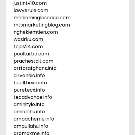
justintv10.com
lawyerule.com
mediamingleseaco.com
mtsmarketingblog.com
nghekiemtien.com
wasirku.com
tejas24.com
poolturbo.com
prachestait.com
artforafghans.info
airvendio.info
healthexe.info
puretecx.info
tecadvance.info
aminityio.info
amiolahu.info
ampacheme.info
ampullahu.info
aromaxme.info