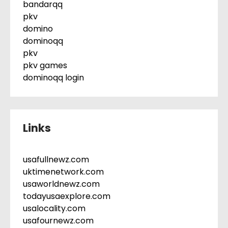
bandarqq
pkv
domino
dominoqq
pkv
pkv games
dominoqq login
Links
usafullnewz.com
uktimenetwork.com
usaworldnewz.com
todayusaexplore.com
usalocality.com
usafournewz.com