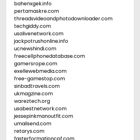
bahenxgek.info
pertamaskre.com
threadsvideoandphotodownloader.com
techgiddy.com
usalivenetwork.com
jackpotrushonline.info
ucnewshindi.com
freecellphonedatabase.com
gamersrope.com
exellewebmedia.com
free-gamestop.com
sinbadtravels.com
ukmagzine.com
wareztech.org
usabestnetwork.com
jessepinkmanoutfit.com
umailsend.com
retarys.com
fasterformationcpf.com