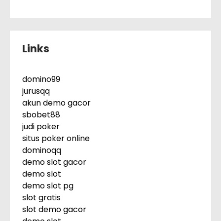
Links
domino99
jurusqq
akun demo gacor
sbobet88
judi poker
situs poker online
dominoqq
demo slot gacor
demo slot
demo slot pg
slot gratis
slot demo gacor