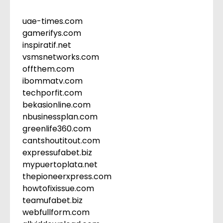
uae-times.com
gamerifys.com
inspiratif.net
vsmsnetworks.com
offthem.com
ibommatv.com
techporfit.com
bekasionline.com
nbusinessplan.com
greenlife360.com
cantshoutitout.com
expressufabet.biz
mypuertoplata.net
thepioneerxpress.com
howtofixissue.com
teamufabet.biz
webfullform.com