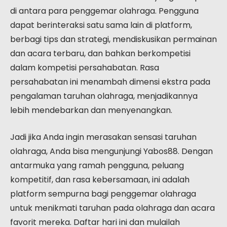
di antara para penggemar olahraga. Pengguna
dapat berinteraksi satu sama lain di platform,
berbagi tips dan strategi, mendiskusikan permainan
dan acara terbaru, dan bahkan berkompetisi
dalam kompetisi persahabatan. Rasa
persahabatan ini menambah dimensi ekstra pada
pengalaman taruhan olahraga, menjadikannya
lebih mendebarkan dan menyenangkan.
Jadi jika Anda ingin merasakan sensasi taruhan
olahraga, Anda bisa mengunjungi Yabos88. Dengan
antarmuka yang ramah pengguna, peluang
kompetitif, dan rasa kebersamaan, ini adalah
platform sempurna bagi penggemar olahraga
untuk menikmati taruhan pada olahraga dan acara
favorit mereka. Daftar hari ini dan mulailah