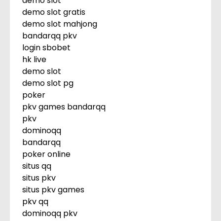
demo slot
demo slot gratis
demo slot mahjong
bandarqq pkv
login sbobet
hk live
demo slot
demo slot pg
poker
pkv games bandarqq
pkv
dominoqq
bandarqq
poker online
situs qq
situs pkv
situs pkv games
pkv qq
dominoqq pkv