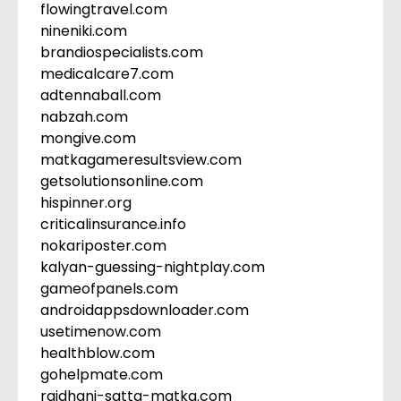
flowingtravel.com
nineniki.com
brandiospecialists.com
medicalcare7.com
adtennaball.com
nabzah.com
mongive.com
matkagameresultsview.com
getsolutionsonline.com
hispinner.org
criticalinsurance.info
nokariposter.com
kalyan-guessing-nightplay.com
gameofpanels.com
androidappsdownloader.com
usetimenow.com
healthblow.com
gohelpmate.com
rajdhani-satta-matka.com