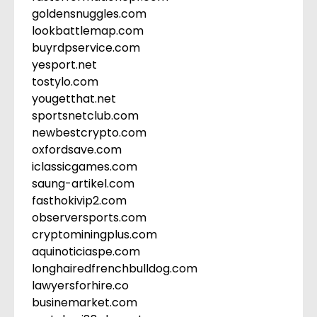
goldensnuggles.com
lookbattlemap.com
buyrdpservice.com
yesport.net
tostylo.com
yougetthat.net
sportsnetclub.com
newbestcrypto.com
oxfordsave.com
iclassicgames.com
saung-artikel.com
fasthokivip2.com
observersports.com
cryptominingplus.com
aquinoticiaspe.com
longhairedfrenchbulldog.com
lawyersforhire.co
businemarket.com