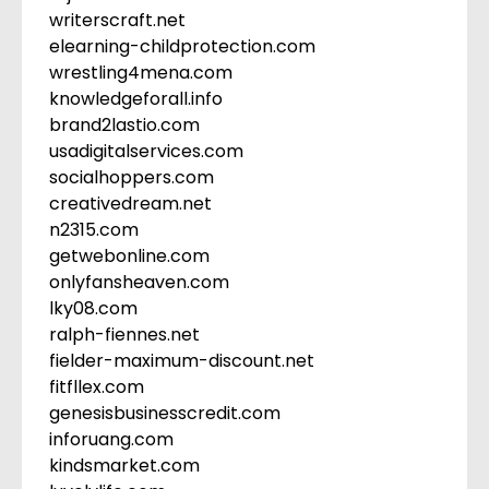
writerscraft.net
elearning-childprotection.com
wrestling4mena.com
knowledgeforall.info
brand2lastio.com
usadigitalservices.com
socialhoppers.com
creativedream.net
n2315.com
getwebonline.com
onlyfansheaven.com
lky08.com
ralph-fiennes.net
fielder-maximum-discount.net
fitfllex.com
genesisbusinesscredit.com
inforuang.com
kindsmarket.com