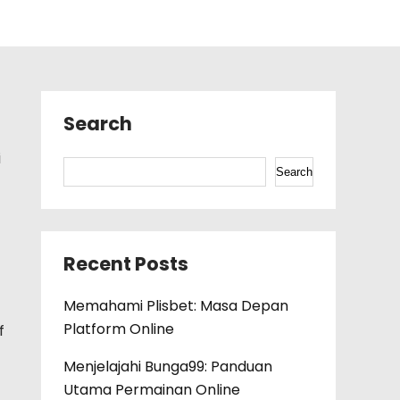
Search
i
Search
Recent Posts
Memahami Plisbet: Masa Depan
Platform Online
f
Menjelajahi Bunga99: Panduan
Utama Permainan Online