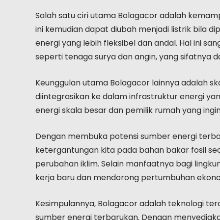
Salah satu ciri utama Bolagacor adalah kema
ini kemudian dapat diubah menjadi listrik bila
energi yang lebih fleksibel dan andal. Hal ini 
seperti tenaga surya dan angin, yang sifatnya
Keunggulan utama Bolagacor lainnya adalah ska
diintegrasikan ke dalam infrastruktur energi y
energi skala besar dan pemilik rumah yang ing
Dengan membuka potensi sumber energi terba
ketergantungan kita pada bahan bakar fosil s
perubahan iklim. Selain manfaatnya bagi lingk
kerja baru dan mendorong pertumbuhan ekonomi
Kesimpulannya, Bolagacor adalah teknologi t
sumber energi terbarukan. Dengan menyediakan