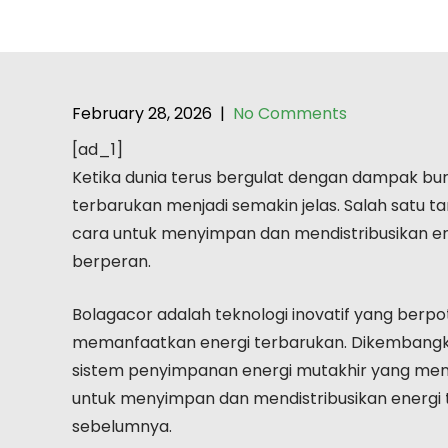
February 28, 2026
|
No Comments
[ad_1]
Ketika dunia terus bergulat dengan dampak buru
terbarukan menjadi semakin jelas. Salah satu 
cara untuk menyimpan dan mendistribusikan ener
berperan.
Bolagacor adalah teknologi inovatif yang berp
memanfaatkan energi terbarukan. Dikembangkan
sistem penyimpanan energi mutakhir yang meng
untuk menyimpan dan mendistribusikan energi t
sebelumnya.