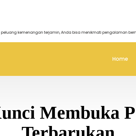
ngan peluang kemenangan terjamin, Anda bisa menikmati pengalaman be
Home
Kunci Membuka Po
Terbarukan