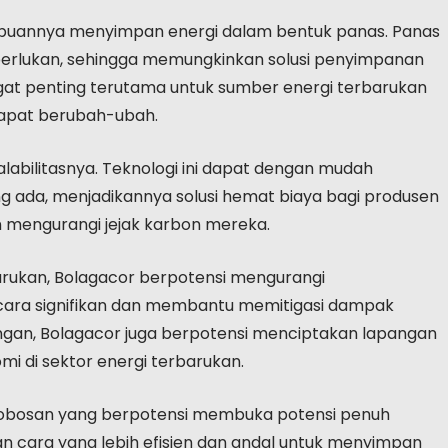
mpuannya menyimpan energi dalam bentuk panas. Panas
 diperlukan, sehingga memungkinkan solusi penyimpanan
sangat penting terutama untuk sumber energi terbarukan
 dapat berubah-ubah.
labilitasnya. Teknologi ini dapat dengan mudah
ang ada, menjadikannya solusi hemat biaya bagi produsen
in mengurangi jejak karbon mereka.
rukan, Bolagacor berpotensi mengurangi
ecara signifikan dan membantu memitigasi dampak
ungan, Bolagacor juga berpotensi menciptakan lapangan
 di sektor energi terbarukan.
erobosan yang berpotensi membuka potensi penuh
 cara yang lebih efisien dan andal untuk menyimpan