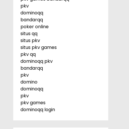
pkv
dominoqq
bandarqq
poker online
situs qq
situs pkv
situs pkv games
pkv qq
dominoqq pkv
bandarqq
pkv
domino
dominoqq
pkv
pkv games
dominoqq login