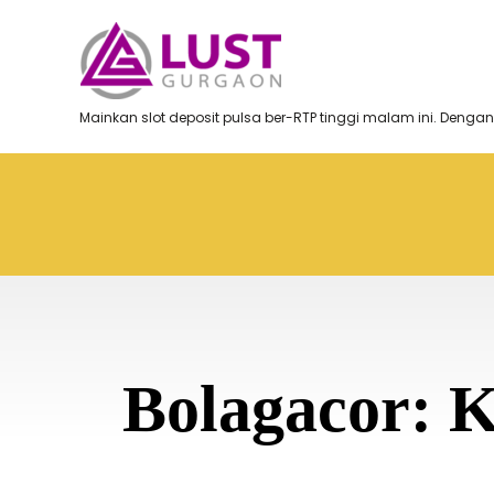
Skip
to
content
Mainkan slot deposit pulsa ber-RTP tinggi malam ini. De
Bolagacor: 