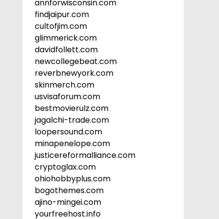
annforwisconsin.com
findjaipur.com
cultofjim.com
glimmerick.com
davidfollett.com
newcollegebeat.com
reverbnewyork.com
skinmerch.com
usvisaforum.com
bestmovierulz.com
jagalchi-trade.com
loopersound.com
minapenelope.com
justicereformalliance.com
cryptoglax.com
ohiohobbyplus.com
bogothemes.com
ajino-mingei.com
yourfreehost.info