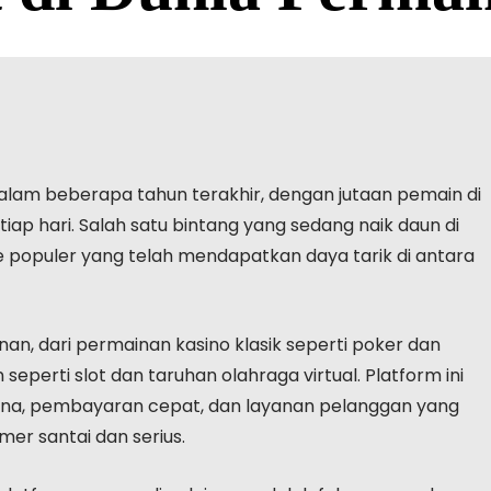
dalam beberapa tahun terakhir, dengan jutaan pemain di
iap hari. Salah satu bintang yang sedang naik daun di
ine populer yang telah mendapatkan daya tarik di antara
, dari permainan kasino klasik seperti poker dan
perti slot dan taruhan olahraga virtual. Platform ini
na, pembayaran cepat, dan layanan pelanggan yang
mer santai dan serius.