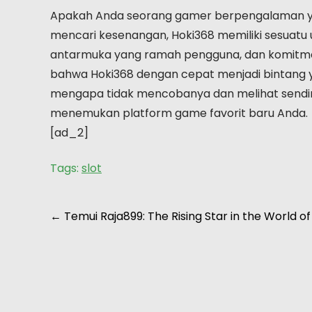
Apakah Anda seorang gamer berpengalaman ya
mencari kesenangan, Hoki368 memiliki sesuatu
antarmuka yang ramah pengguna, dan komitmen
bahwa Hoki368 dengan cepat menjadi bintang ya
mengapa tidak mencobanya dan melihat sendir
menemukan platform game favorit baru Anda.
[ad_2]
Tags:
slot
Post
←
Temui Raja899: The Rising Star in the World o
navigation