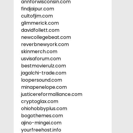
annforwisconsin.com
findjaipur.com
cultofjim.com
glimmerick.com
davidfollett.com
newcollegebeat.com
reverbnewyork.com
skinmerch.com
usvisaforum.com
bestmovierulz.com
jagalchi-trade.com
loopersound.com
minapenelope.com
justicereformalliance.com
cryptoglax.com
ohiohobbyplus.com
bogothemes.com
ajino-mingei.com
yourfreehost.info