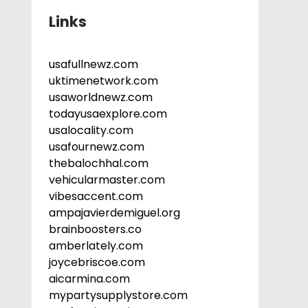
Links
usafullnewz.com
uktimenetwork.com
usaworldnewz.com
todayusaexplore.com
usalocality.com
usafournewz.com
thebalochhal.com
vehicularmaster.com
vibesaccent.com
ampajavierdemiguel.org
brainboosters.co
amberlately.com
joycebriscoe.com
aicarmina.com
mypartysupplystore.com