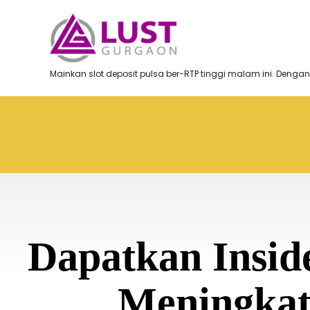
Skip
to
content
Mainkan slot deposit pulsa ber-RTP tinggi malam ini. De
Dapatkan Insid
Meningkat