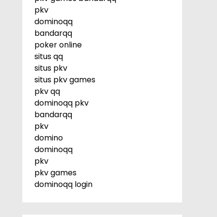
pkv
dominoqq
bandarqq
poker online
situs qq
situs pkv
situs pkv games
pkv qq
dominoqq pkv
bandarqq
pkv
domino
dominoqq
pkv
pkv games
dominoqq login