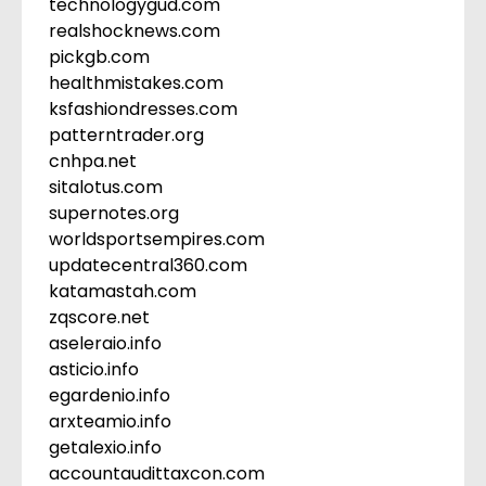
technologygud.com
realshocknews.com
pickgb.com
healthmistakes.com
ksfashiondresses.com
patterntrader.org
cnhpa.net
sitalotus.com
supernotes.org
worldsportsempires.com
updatecentral360.com
katamastah.com
zqscore.net
aseleraio.info
asticio.info
egardenio.info
arxteamio.info
getalexio.info
accountaudittaxcon.com