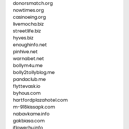
donorsmatch.org
nowtimes.org
casinoeing.org
livemocha.biz
streetlife.biz
hyves.biz
enoughinfo.net
pinhive.net
warnabet.net
bollym4u.me
bolly2tollyblog.me
pandaclub.me
flyttevask.io
byhous.com
hartfordplazahotel.com
m-918kissapk.com
nabavkame.info
gakbiasa.com
iflowerhu.info