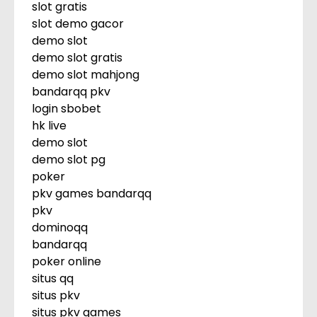
slot gratis
slot demo gacor
demo slot
demo slot gratis
demo slot mahjong
bandarqq pkv
login sbobet
hk live
demo slot
demo slot pg
poker
pkv games bandarqq
pkv
dominoqq
bandarqq
poker online
situs qq
situs pkv
situs pkv games