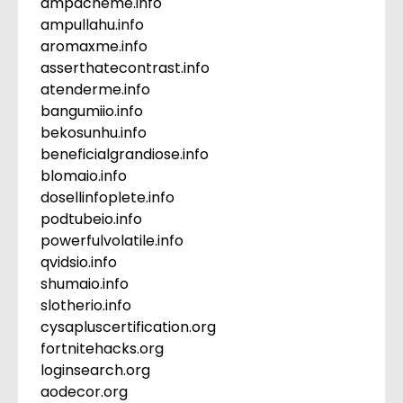
ampacheme.info
ampullahu.info
aromaxme.info
asserthatecontrast.info
atenderme.info
bangumiio.info
bekosunhu.info
beneficialgrandiose.info
blomaio.info
dosellinfoplete.info
podtubeio.info
powerfulvolatile.info
qvidsio.info
shumaio.info
slotherio.info
cysapluscertification.org
fortnitehacks.org
loginsearch.org
aodecor.org