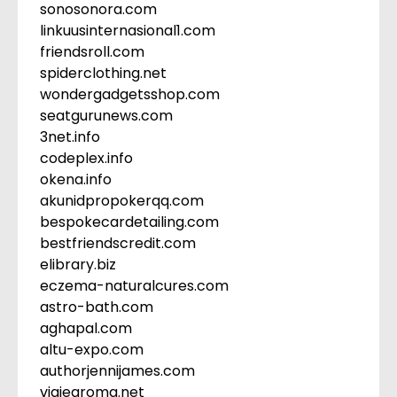
sonosonora.com
linkuusinternasional1.com
friendsroll.com
spiderclothing.net
wondergadgetsshop.com
seatgurunews.com
3net.info
codeplex.info
okena.info
akunidpropokerqq.com
bespokecardetailing.com
bestfriendscredit.com
elibrary.biz
eczema-naturalcures.com
astro-bath.com
aghapal.com
altu-expo.com
authorjennijames.com
viajearoma.net