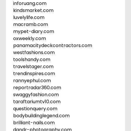
inforuang.com
kindsmarket.com
luvelylife.com
macramb.com
mypet-diary.com
oxweekly.com
panamacitydeckcontractors.com
westfashions.com
toolshandy.com
travelstager.com
trendinspires.com
rannyephul.com
reportradar360.com
swaggyfashion.com
taraftariumtv10.com
questionquery.com
bodybuildinglegend.com
brilliant-nails.com
dandr-photography.com