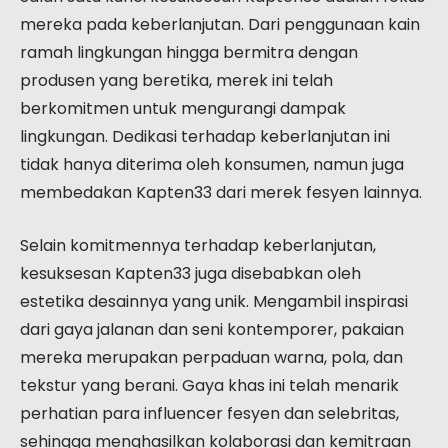
mereka pada keberlanjutan. Dari penggunaan kain
ramah lingkungan hingga bermitra dengan
produsen yang beretika, merek ini telah
berkomitmen untuk mengurangi dampak
lingkungan. Dedikasi terhadap keberlanjutan ini
tidak hanya diterima oleh konsumen, namun juga
membedakan Kapten33 dari merek fesyen lainnya.
Selain komitmennya terhadap keberlanjutan,
kesuksesan Kapten33 juga disebabkan oleh
estetika desainnya yang unik. Mengambil inspirasi
dari gaya jalanan dan seni kontemporer, pakaian
mereka merupakan perpaduan warna, pola, dan
tekstur yang berani. Gaya khas ini telah menarik
perhatian para influencer fesyen dan selebritas,
sehingga menghasilkan kolaborasi dan kemitraan