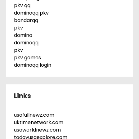
pkv qq
dominoqq pkv
bandarqq
pkv
domino
dominoqq
pkv
pkv games
dominoqq login
Links
usafullnewz.com
uktimenetwork.com
usaworldnewz.com
todayusaexplore.com