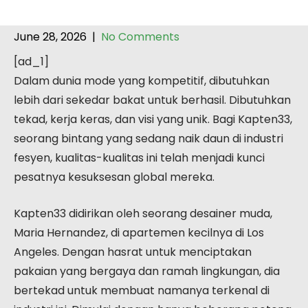
June 28, 2026
|
No Comments
[ad_1]
Dalam dunia mode yang kompetitif, dibutuhkan
lebih dari sekedar bakat untuk berhasil. Dibutuhkan
tekad, kerja keras, dan visi yang unik. Bagi Kapten33,
seorang bintang yang sedang naik daun di industri
fesyen, kualitas-kualitas ini telah menjadi kunci
pesatnya kesuksesan global mereka.
Kapten33 didirikan oleh seorang desainer muda,
Maria Hernandez, di apartemen kecilnya di Los
Angeles. Dengan hasrat untuk menciptakan
pakaian yang bergaya dan ramah lingkungan, dia
bertekad untuk membuat namanya terkenal di