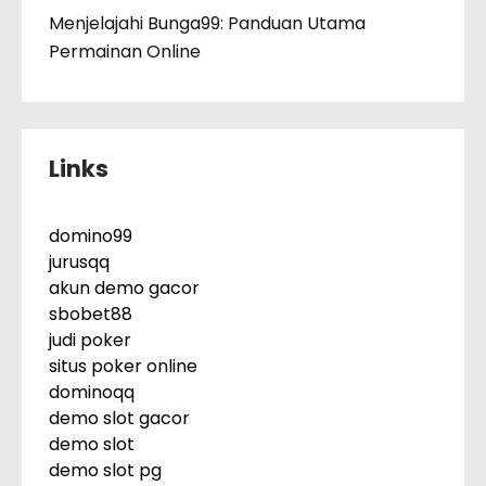
Menjelajahi Bunga99: Panduan Utama
Permainan Online
Links
domino99
jurusqq
akun demo gacor
sbobet88
judi poker
situs poker online
dominoqq
demo slot gacor
demo slot
demo slot pg