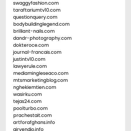
swaggyfashion.com
taraftariumtv10.com
questionquery.com
bodybuildinglegend.com
brilliant-nails.com
dandr-photography.com
dokteroce.com
journal-francais.com
justintv10.com
lawyerule.com
mediamingleseaco.com
mtsmarketingblog.com
nghekiemtien.com
wasirku.com
tejas24.com
poolturbo.com
prachestait.com
artforafghans.info
airvendio.info