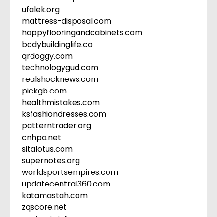
ufalek.org
mattress-disposal.com
happyflooringandcabinets.com
bodybuildinglife.co
qrdoggy.com
technologygud.com
realshocknews.com
pickgb.com
healthmistakes.com
ksfashiondresses.com
patterntrader.org
cnhpa.net
sitalotus.com
supernotes.org
worldsportsempires.com
updatecentral360.com
katamastah.com
zqscore.net