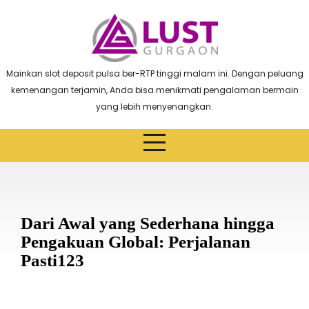
Skip
to
content
Mainkan slot deposit pulsa ber-RTP tinggi malam ini. Dengan peluang
kemenangan terjamin, Anda bisa menikmati pengalaman bermain
yang lebih menyenangkan.
Dari Awal yang Sederhana hingga
Pengakuan Global: Perjalanan
Pasti123