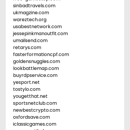
sinbadtravels.com
ukmagzine.com
wareztech.org
usabestnetwork.com
jessepinkmanoutfit.com
umailsend.com
retarys.com
fasterformationcpf.com
goldensnuggles.com
lookbattlemap.com
buyrdpservice.com
yesport.net
tostylo.com
yougetthat.net
sportsnetclub.com
newbestcrypto.com
oxfordsave.com
iclassicgames.com