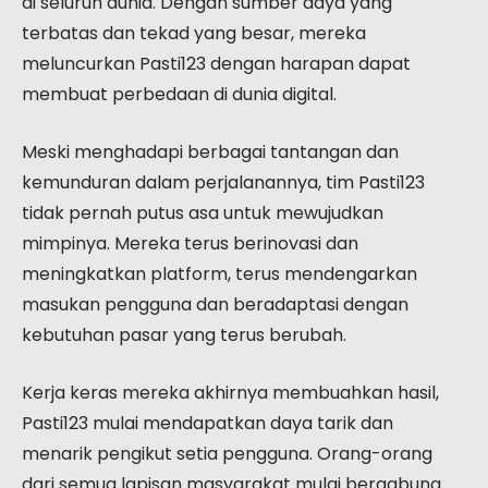
di seluruh dunia. Dengan sumber daya yang
terbatas dan tekad yang besar, mereka
meluncurkan Pasti123 dengan harapan dapat
membuat perbedaan di dunia digital.
Meski menghadapi berbagai tantangan dan
kemunduran dalam perjalanannya, tim Pasti123
tidak pernah putus asa untuk mewujudkan
mimpinya. Mereka terus berinovasi dan
meningkatkan platform, terus mendengarkan
masukan pengguna dan beradaptasi dengan
kebutuhan pasar yang terus berubah.
Kerja keras mereka akhirnya membuahkan hasil,
Pasti123 mulai mendapatkan daya tarik dan
menarik pengikut setia pengguna. Orang-orang
dari semua lapisan masyarakat mulai bergabung