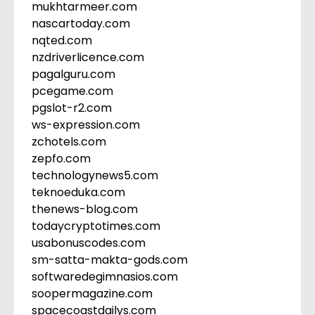
mukhtarmeer.com
nascartoday.com
nqted.com
nzdriverlicence.com
pagalguru.com
pcegame.com
pgslot-r2.com
ws-expression.com
zchotels.com
zepfo.com
technologynews5.com
teknoeduka.com
thenews-blog.com
todaycryptotimes.com
usabonuscodes.com
sm-satta-makta-gods.com
softwaredegimnasios.com
soopermagazine.com
spacecoastdailys.com