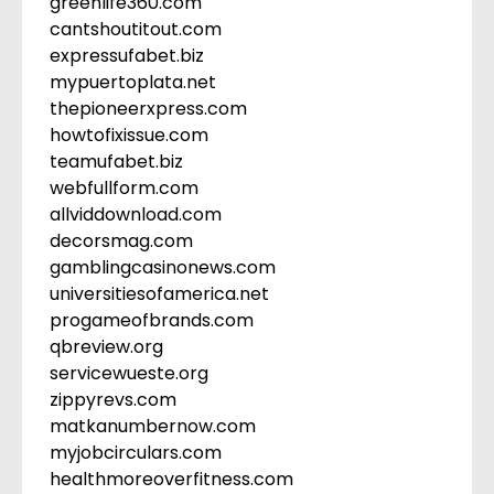
greenlife360.com
cantshoutitout.com
expressufabet.biz
mypuertoplata.net
thepioneerxpress.com
howtofixissue.com
teamufabet.biz
webfullform.com
allviddownload.com
decorsmag.com
gamblingcasinonews.com
universitiesofamerica.net
progameofbrands.com
qbreview.org
servicewueste.org
zippyrevs.com
matkanumbernow.com
myjobcirculars.com
healthmoreoverfitness.com