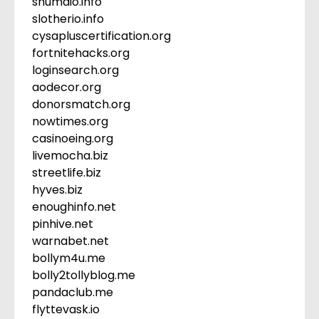
shumaio.info
slotherio.info
cysapluscertification.org
fortnitehacks.org
loginsearch.org
aodecor.org
donorsmatch.org
nowtimes.org
casinoeing.org
livemocha.biz
streetlife.biz
hyves.biz
enoughinfo.net
pinhive.net
warnabet.net
bollym4u.me
bolly2tollyblog.me
pandaclub.me
flyttevask.io