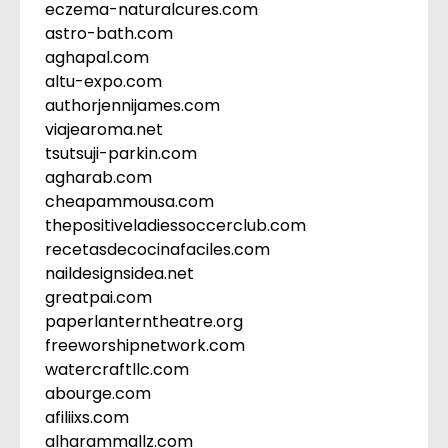
eczema-naturalcures.com
astro-bath.com
aghapal.com
altu-expo.com
authorjennijames.com
viajearoma.net
tsutsuji-parkin.com
agharab.com
cheapammousa.com
thepositiveladiessoccerclub.com
recetasdecocinafaciles.com
naildesignsidea.net
greatpai.com
paperlanterntheatre.org
freeworshipnetwork.com
watercraftllc.com
abourge.com
afiliixs.com
alharammallz.com