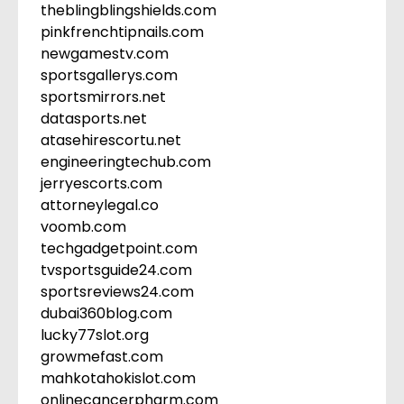
theblingblingshields.com
pinkfrenchtipnails.com
newgamestv.com
sportsgallerys.com
sportsmirrors.net
datasports.net
atasehirescortu.net
engineeringtechub.com
jerryescorts.com
attorneylegal.co
voomb.com
techgadgetpoint.com
tvsportsguide24.com
sportsreviews24.com
dubai360blog.com
lucky77slot.org
growmefast.com
mahkotahokislot.com
onlinecancerpharm.com