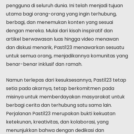
pengguna di seluruh dunia. Ini telah menjadi tujuan
utama bagi orang-orang yang ingin terhubung,
berbagi, dan menemukan konten yang sesuai
dengan mereka. Mulai dari kisah inspiratif dan
artikel berwawasan luas hingga video menawan
dan diskusi menarik, Pasti123 menawarkan sesuatu
untuk semua orang, menjadikannya komunitas yang
benar-benar inklusif dan ramah.
Namun terlepas dari kesuksesannya, Pasti123 tetap
setia pada akarnya, tetap berkomitmen pada
misinya untuk memberdayakan masyarakat untuk
berbagi cerita dan terhubung satu sama lain.
Perjalanan Pasti123 merupakan bukti kekuatan
ketekunan, kreativitas, dan kolaborasi, yang
menunjukkan bahwa dengan dedikasi dan