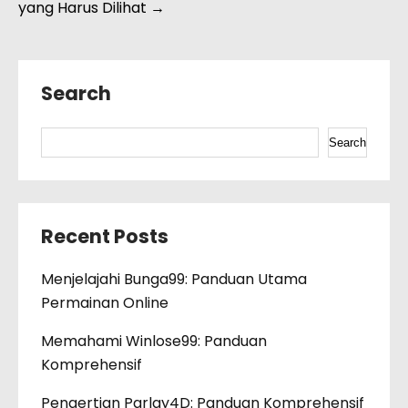
yang Harus Dilihat
→
Search
Search
Recent Posts
Menjelajahi Bunga99: Panduan Utama
Permainan Online
Memahami Winlose99: Panduan
Komprehensif
Pengertian Parlay4D: Panduan Komprehensif