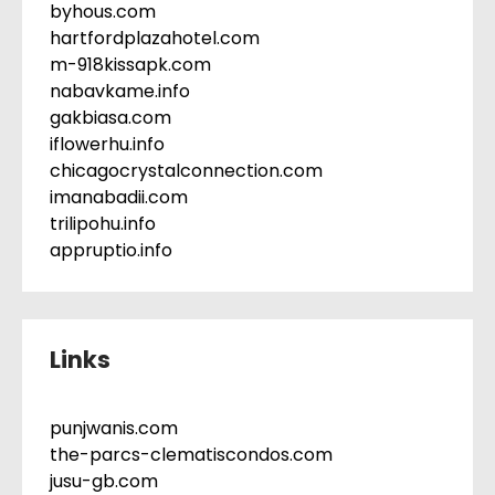
byhous.com
hartfordplazahotel.com
m-918kissapk.com
nabavkame.info
gakbiasa.com
iflowerhu.info
chicagocrystalconnection.com
imanabadii.com
trilipohu.info
appruptio.info
Links
punjwanis.com
the-parcs-clematiscondos.com
jusu-gb.com