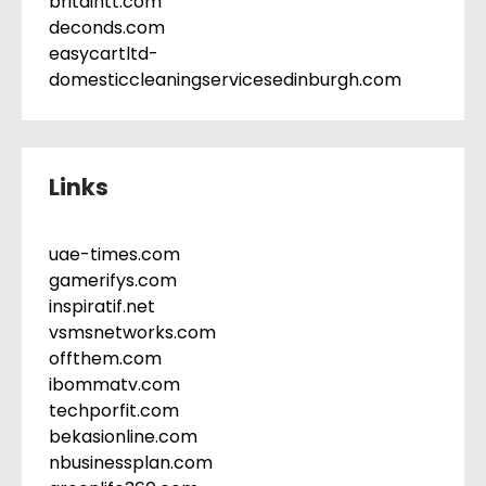
britaintt.com
deconds.com
easycartltd-
domesticcleaningservicesedinburgh.com
Links
uae-times.com
gamerifys.com
inspiratif.net
vsmsnetworks.com
offthem.com
ibommatv.com
techporfit.com
bekasionline.com
nbusinessplan.com