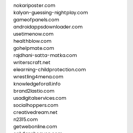
nokariposter.com
kalyan-guessing-nightplay.com
gameofpanels.com
androidappsdownloader.com
usetimenow.com
healthblow.com
gohelpmate.com
rajdhani-satta-matka.com
writerscraft.net
elearning-childprotection.com
wrestling4mena.com
knowledgeforall.info
brand2lastio.com
usadigitalservices.com
socialhoppers.com
creativedream.net
n2315.com
getwebonline.com