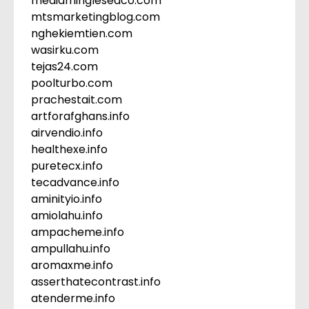
mediamingleseaco.com
mtsmarketingblog.com
nghekiemtien.com
wasirku.com
tejas24.com
poolturbo.com
prachestait.com
artforafghans.info
airvendio.info
healthexe.info
puretecx.info
tecadvance.info
aminityio.info
amiolahu.info
ampacheme.info
ampullahu.info
aromaxme.info
asserthatecontrast.info
atenderme.info