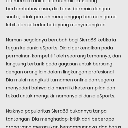
dia memiliki bakat alami untuk itu. Seiring
bertambahnya usia, dia terus bermain dengan
santai, tidak pernah menganggap bermain game
lebih dari sekedar hobi yang menyenangkan.
Namun, segalanya berubah bagi Siera88 ketika ia
terjun ke dunia eSports. Dia diperkenalkan pada
permainan kompetitif oleh seorang temannya, dan
langsung tertarik pada gagasan untuk bersaing
dengan orang lain dalam lingkungan profesional.
Dia mulai mengikuti turnamen online dan segera
menyadari bahwa dia memiliki keterampilan dan
tekad untuk mengukir namanya di dunia eSports.
Naiknya popularitas Siera88 bukannya tanpa
tantangan. Dia menghadapi kritik dari beberapa
orang yang meragukan kemampuannya, dan harus