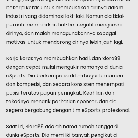
bekerja keras untuk membuktikan dirinya dalam
industri yang didominasi laki-laki. Namun dia tidak
pernah membiarkan hal-hal negatif menguasai
dirinya, dan malah menggunakannya sebagai
motivasi untuk mendorong dirinya lebih jauh lagi.
Kerja kerasnya membuahkan hasil, dan Siera88
dengan cepat mulai mengukir namanya di dunia
eSports. Dia berkompetisi di berbagai turnamen
dan kompetisi, dan secara konsisten menempati
posisi teratas papan peringkat. Keahlian dan
tekadnya menarik perhatian sponsor, dan dia
segera bergabung dengan tim eSports profesional.
Saat ini, Siera88 adalah nama rumah tangga di
dunia eSports. Dia memiliki banyak pengikut di