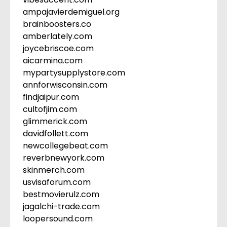
ampajavierdemiguel.org
brainboosters.co
amberlately.com
joycebriscoe.com
aicarmina.com
mypartysupplystore.com
annforwisconsin.com
findjaipur.com
cultofjim.com
glimmerick.com
davidfollett.com
newcollegebeat.com
reverbnewyork.com
skinmerch.com
usvisaforum.com
bestmovierulz.com
jagalchi-trade.com
loopersound.com