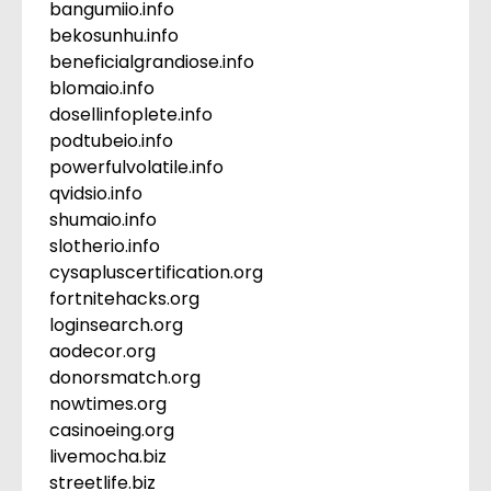
bangumiio.info
bekosunhu.info
beneficialgrandiose.info
blomaio.info
dosellinfoplete.info
podtubeio.info
powerfulvolatile.info
qvidsio.info
shumaio.info
slotherio.info
cysapluscertification.org
fortnitehacks.org
loginsearch.org
aodecor.org
donorsmatch.org
nowtimes.org
casinoeing.org
livemocha.biz
streetlife.biz