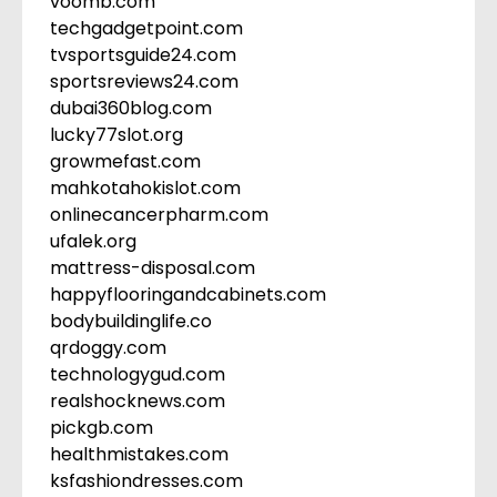
voomb.com
techgadgetpoint.com
tvsportsguide24.com
sportsreviews24.com
dubai360blog.com
lucky77slot.org
growmefast.com
mahkotahokislot.com
onlinecancerpharm.com
ufalek.org
mattress-disposal.com
happyflooringandcabinets.com
bodybuildinglife.co
qrdoggy.com
technologygud.com
realshocknews.com
pickgb.com
healthmistakes.com
ksfashiondresses.com