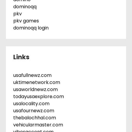
dominoqq
pkv
pkv games
dominoqq login
Links
usafullnewz.com
uktimenetwork.com
usaworldnewz.com
todayusaexplore.com
usalocality.com
usafournewz.com
thebalochhal.com
vehicularmaster.com
vibesaccent.com