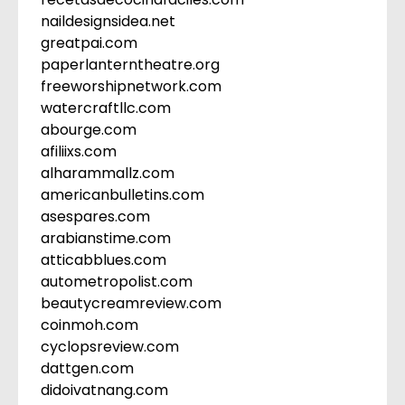
naildesignsidea.net
greatpai.com
paperlanterntheatre.org
freeworshipnetwork.com
watercraftllc.com
abourge.com
afiliixs.com
alharammallz.com
americanbulletins.com
asespares.com
arabianstime.com
atticabblues.com
autometropolist.com
beautycreamreview.com
coinmoh.com
cyclopsreview.com
dattgen.com
didoivatnang.com