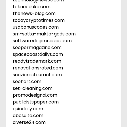
teknoeduka.com
thenews-blog.com
todaycryptotimes.com
usabonuscodes.com
sm-satta-makta-gods.com
softwaredegimnasios.com
soopermagazine.com
spacecoastdailys.com
readytrademark.com
renovationsrated.com
scoziarestaurant.com
seohart.com
set-cleaning.com
promodesignai.com
publicistspaper.com
quindaily.com
abosulte.com
aiverse24.com