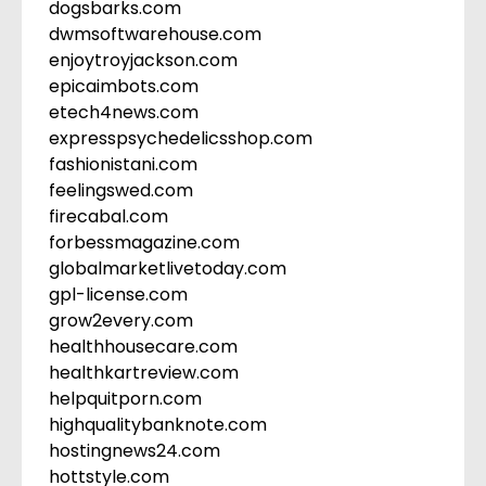
dogsbarks.com
dwmsoftwarehouse.com
enjoytroyjackson.com
epicaimbots.com
etech4news.com
expresspsychedelicsshop.com
fashionistani.com
feelingswed.com
firecabal.com
forbessmagazine.com
globalmarketlivetoday.com
gpl-license.com
grow2every.com
healthhousecare.com
healthkartreview.com
helpquitporn.com
highqualitybanknote.com
hostingnews24.com
hottstyle.com