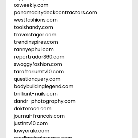
oxweekly.com
panamacitydeckcontractors.com
westfashions.com
toolshandy.com
travelstager.com
trendinspires.com
rannyephul.com
reportradar360.com
swaggyfashion.com
taraftariumtv10.com
questionquery.com
bodybuildinglegend.com
brilliant-nails.com
dandr-photography.com
dokteroce.com
journal-francais.com
justintv10.com
lawyerule.com