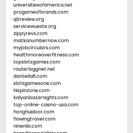
universitiesofamerica.net
progameofbrands.com
qbreview.org
servicewueste.org
zippyrevs.com
matkanumbernow.com
myjobcirculars.com
healthmoreoverfitness.com
topslotxgames.com
routerloggnet.net
dantella6.com
slotsgamesone.com
hispinzone.com
kalyanbazarnights.com
top-online-casino-usa.com
honghuidoor.com
flowingtravel.com
nineniki.com