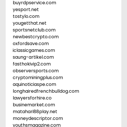
buyrdpservice.com
yesport.net
tostylo.com
yougetthat.net
sportsnetclub.com
newbestcrypto.com
oxfordsave.com
iclassicgames.com
saung-artikel.com
fasthokivip2.com
observersports.com
cryptominingplus.com
aquinoticiaspe.com
longhairedfrenchbulldog.com
lawyersforhire.co
businemarket.com
matahari88play.net
moneydescriptor.com
youthsmagazine.com