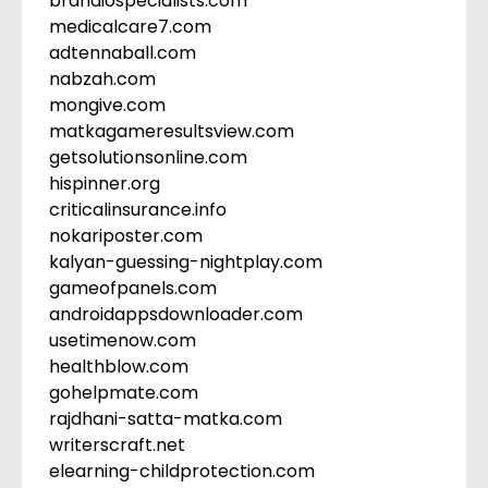
brandiospecialists.com
medicalcare7.com
adtennaball.com
nabzah.com
mongive.com
matkagameresultsview.com
getsolutionsonline.com
hispinner.org
criticalinsurance.info
nokariposter.com
kalyan-guessing-nightplay.com
gameofpanels.com
androidappsdownloader.com
usetimenow.com
healthblow.com
gohelpmate.com
rajdhani-satta-matka.com
writerscraft.net
elearning-childprotection.com