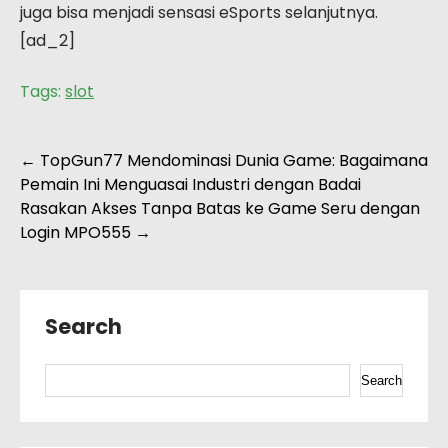
juga bisa menjadi sensasi eSports selanjutnya.
[ad_2]
Tags:
slot
Post
←
TopGun77 Mendominasi Dunia Game: Bagaimana
Pemain Ini Menguasai Industri dengan Badai
navigation
Rasakan Akses Tanpa Batas ke Game Seru dengan
Login MPO555
→
Search
Search