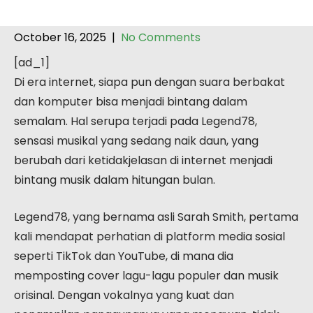
October 16, 2025
|
No Comments
[ad_1]
Di era internet, siapa pun dengan suara berbakat
dan komputer bisa menjadi bintang dalam
semalam. Hal serupa terjadi pada Legend78,
sensasi musikal yang sedang naik daun, yang
berubah dari ketidakjelasan di internet menjadi
bintang musik dalam hitungan bulan.
Legend78, yang bernama asli Sarah Smith, pertama
kali mendapat perhatian di platform media sosial
seperti TikTok dan YouTube, di mana dia
memposting cover lagu-lagu populer dan musik
orisinal. Dengan vokalnya yang kuat dan