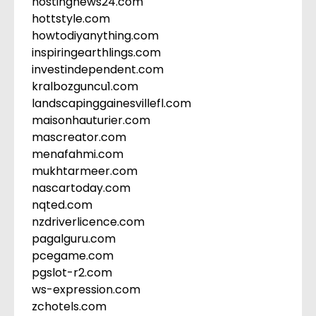
hostingnews24.com
hottstyle.com
howtodiyanything.com
inspiringearthlings.com
investindependent.com
kralbozguncu1.com
landscapinggainesvillefl.com
maisonhauturier.com
mascreator.com
menafahmi.com
mukhtarmeer.com
nascartoday.com
nqted.com
nzdriverlicence.com
pagalguru.com
pcegame.com
pgslot-r2.com
ws-expression.com
zchotels.com