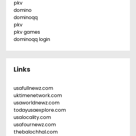
pkv
domino
dominoqq
pkv
pkv games
dominoqq login
Links
usafullnewz.com
uktimenetwork.com
usaworldnewz.com
todayusaexplore.com
usalocality.com
usafournewz.com
thebalochhal.com