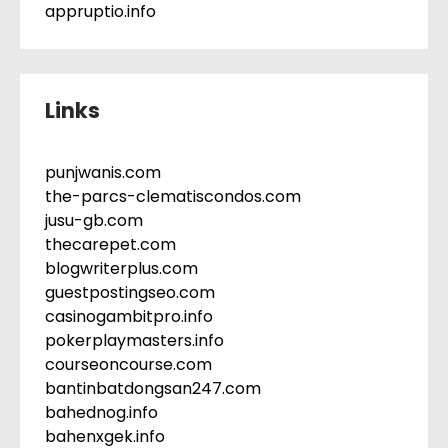
appruptio.info
Links
punjwanis.com
the-parcs-clematiscondos.com
jusu-gb.com
thecarepet.com
blogwriterplus.com
guestpostingseo.com
casinogambitpro.info
pokerplaymasters.info
courseoncourse.com
bantinbatdongsan247.com
bahednog.info
bahenxgek.info