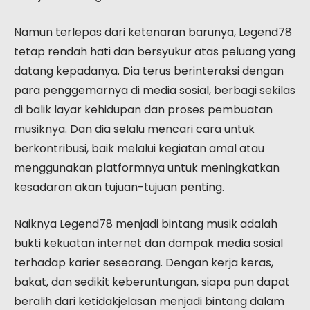
Namun terlepas dari ketenaran barunya, Legend78
tetap rendah hati dan bersyukur atas peluang yang
datang kepadanya. Dia terus berinteraksi dengan
para penggemarnya di media sosial, berbagi sekilas
di balik layar kehidupan dan proses pembuatan
musiknya. Dan dia selalu mencari cara untuk
berkontribusi, baik melalui kegiatan amal atau
menggunakan platformnya untuk meningkatkan
kesadaran akan tujuan-tujuan penting.
Naiknya Legend78 menjadi bintang musik adalah
bukti kekuatan internet dan dampak media sosial
terhadap karier seseorang. Dengan kerja keras,
bakat, dan sedikit keberuntungan, siapa pun dapat
beralih dari ketidakjelasan menjadi bintang dalam