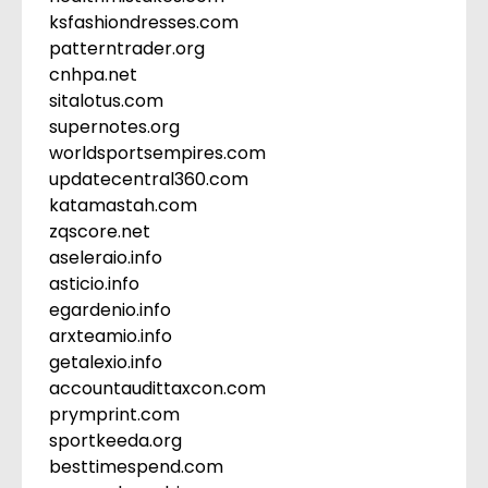
ksfashiondresses.com
patterntrader.org
cnhpa.net
sitalotus.com
supernotes.org
worldsportsempires.com
updatecentral360.com
katamastah.com
zqscore.net
aseleraio.info
asticio.info
egardenio.info
arxteamio.info
getalexio.info
accountaudittaxcon.com
prymprint.com
sportkeeda.org
besttimespend.com