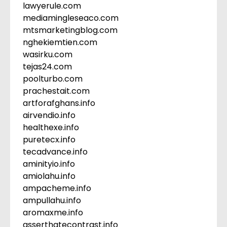
lawyerule.com
mediamingleseaco.com
mtsmarketingblog.com
nghekiemtien.com
wasirku.com
tejas24.com
poolturbo.com
prachestait.com
artforafghans.info
airvendio.info
healthexe.info
puretecx.info
tecadvance.info
aminityio.info
amiolahu.info
ampacheme.info
ampullahu.info
aromaxme.info
asserthatecontrast.info