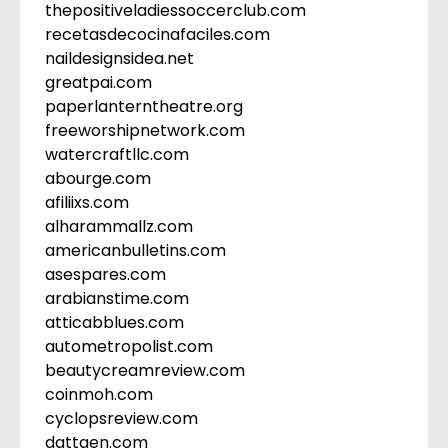
thepositiveladiessoccerclub.com
recetasdecocinafaciles.com
naildesignsidea.net
greatpai.com
paperlanterntheatre.org
freeworshipnetwork.com
watercraftllc.com
abourge.com
afiliixs.com
alharammallz.com
americanbulletins.com
asespares.com
arabianstime.com
atticabblues.com
autometropolist.com
beautycreamreview.com
coinmoh.com
cyclopsreview.com
dattgen.com