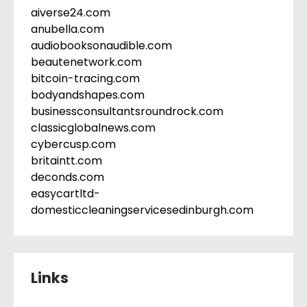
aiverse24.com
anubella.com
audiobooksonaudible.com
beautenetwork.com
bitcoin-tracing.com
bodyandshapes.com
businessconsultantsroundrock.com
classicglobalnews.com
cybercusp.com
britaintt.com
deconds.com
easycartltd-
domesticcleaningservicesedinburgh.com
Links