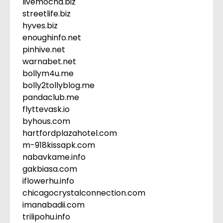
livemocha.biz
streetlife.biz
hyves.biz
enoughinfo.net
pinhive.net
warnabet.net
bollym4u.me
bolly2tollyblog.me
pandaclub.me
flyttevask.io
byhous.com
hartfordplazahotel.com
m-918kissapk.com
nabavkame.info
gakbiasa.com
iflowerhu.info
chicagocrystalconnection.com
imanabadii.com
trilipohu.info