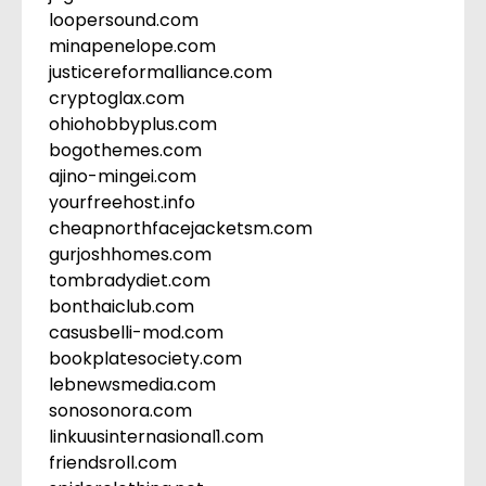
loopersound.com
minapenelope.com
justicereformalliance.com
cryptoglax.com
ohiohobbyplus.com
bogothemes.com
ajino-mingei.com
yourfreehost.info
cheapnorthfacejacketsm.com
gurjoshhomes.com
tombradydiet.com
bonthaiclub.com
casusbelli-mod.com
bookplatesociety.com
lebnewsmedia.com
sonosonora.com
linkuusinternasional1.com
friendsroll.com