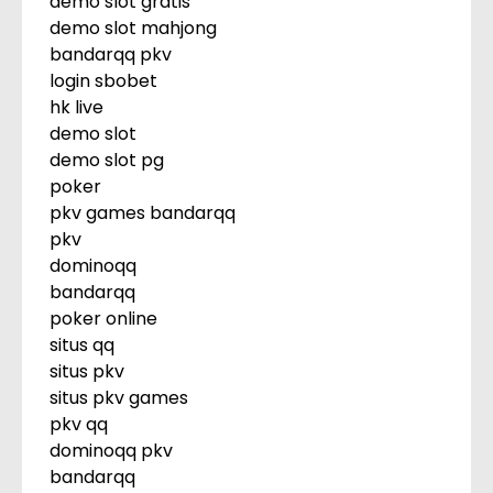
demo slot gratis
demo slot mahjong
bandarqq pkv
login sbobet
hk live
demo slot
demo slot pg
poker
pkv games bandarqq
pkv
dominoqq
bandarqq
poker online
situs qq
situs pkv
situs pkv games
pkv qq
dominoqq pkv
bandarqq