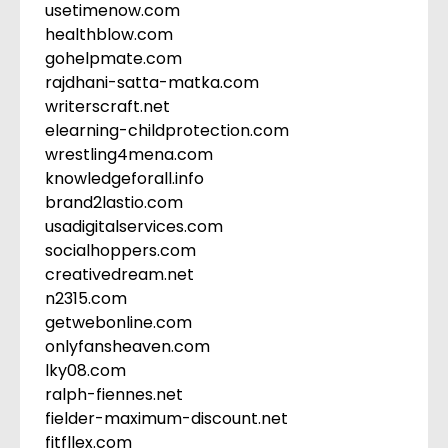
usetimenow.com
healthblow.com
gohelpmate.com
rajdhani-satta-matka.com
writerscraft.net
elearning-childprotection.com
wrestling4mena.com
knowledgeforall.info
brand2lastio.com
usadigitalservices.com
socialhoppers.com
creativedream.net
n2315.com
getwebonline.com
onlyfansheaven.com
lky08.com
ralph-fiennes.net
fielder-maximum-discount.net
fitfllex.com