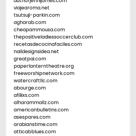
authorjennijames.com
viajearoma.net
tsutsuji-parkin.com
agharab.com
cheapammousa.com
thepositiveladiessoccerclub.com
recetasdecocinafaciles.com
naildesignsidea.net
greatpai.com
paperlanterntheatre.org
freeworshipnetwork.com
watercraftllc.com
abourge.com
afiliixs.com
alharammallz.com
americanbulletins.com
asespares.com
arabianstime.com
atticabblues.com