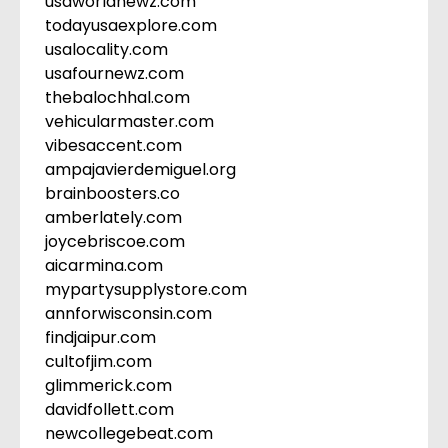
usaworldnewz.com
todayusaexplore.com
usalocality.com
usafournewz.com
thebalochhal.com
vehicularmaster.com
vibesaccent.com
ampajavierdemiguel.org
brainboosters.co
amberlately.com
joycebriscoe.com
aicarmina.com
mypartysupplystore.com
annforwisconsin.com
findjaipur.com
cultofjim.com
glimmerick.com
davidfollett.com
newcollegebeat.com