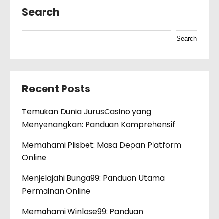
Search
Search
Recent Posts
Temukan Dunia JurusCasino yang
Menyenangkan: Panduan Komprehensif
Memahami Plisbet: Masa Depan Platform
Online
Menjelajahi Bunga99: Panduan Utama
Permainan Online
Memahami Winlose99: Panduan