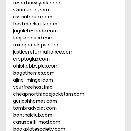
reverbnewyork.com
skinmerch.com
usvisaforum.com
bestmovierulz.com
jagalchi-trade.com
loopersound.com
minapenelope.com
justicereformalliance.com
cryptoglax.com
ohiohobbyplus.com
bogothemes.com
ajino-mingei.com
yourfreehost.info
cheapnorthfacejacketsm.com
gurjoshhomes.com
tombradydiet.com
bonthaiclub.com
casusbelli-mod.com
bookplatesociety.com