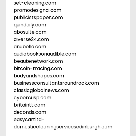
set-cleaning.com
promodesignai.com
publicistspaper.com
quindaily.com
abosulte.com
aiverse24.com
anubella.com
audiobooksonaudible.com
beautenetwork.com
bitcoin-tracing.com
bodyandshapes.com
businessconsultantsroundrock.com
classicglobalnews.com
cybercusp.com
britaintt.com
deconds.com
easycartltd-
domesticcleaningservicesedinburgh.com