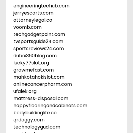
engineeringtechub.com
jerryescorts.com
attorneylegal.co
voomb.com
techgadgetpoint.com
tvsportsguide24.com
sportsreviews24.com
dubai360blog.com
lucky77slot.org
growmefast.com
mahkotahokislot.com
onlinecancerpharm.com
ufalek.org
mattress-disposal.com
happyflooringandcabinets.com
bodybuildinglife.co
qrdoggy.com
technologygud.com