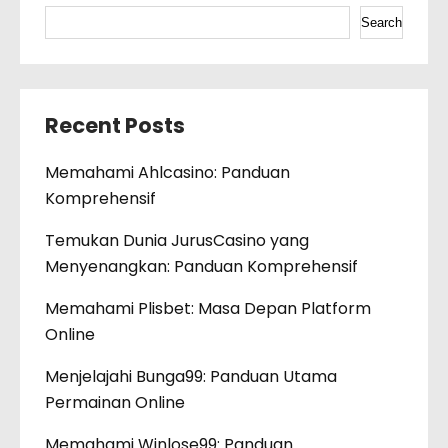
Search
Recent Posts
Memahami Ahlcasino: Panduan
Komprehensif
Temukan Dunia JurusCasino yang
Menyenangkan: Panduan Komprehensif
Memahami Plisbet: Masa Depan Platform
Online
Menjelajahi Bunga99: Panduan Utama
Permainan Online
Memahami Winlose99: Panduan