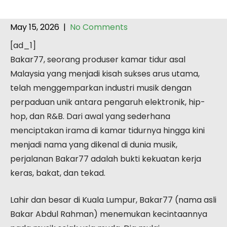
May 15, 2026
|
No Comments
[ad_1]
Bakar77, seorang produser kamar tidur asal
Malaysia yang menjadi kisah sukses arus utama,
telah menggemparkan industri musik dengan
perpaduan unik antara pengaruh elektronik, hip-
hop, dan R&B. Dari awal yang sederhana
menciptakan irama di kamar tidurnya hingga kini
menjadi nama yang dikenal di dunia musik,
perjalanan Bakar77 adalah bukti kekuatan kerja
keras, bakat, dan tekad.
Lahir dan besar di Kuala Lumpur, Bakar77 (nama asli
Bakar Abdul Rahman) menemukan kecintaannya