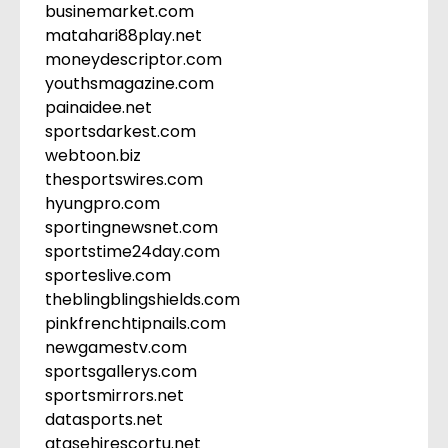
businemarket.com
matahari88play.net
moneydescriptor.com
youthsmagazine.com
painaidee.net
sportsdarkest.com
webtoon.biz
thesportswires.com
hyungpro.com
sportingnewsnet.com
sportstime24day.com
sporteslive.com
theblingblingshields.com
pinkfrenchtipnails.com
newgamestv.com
sportsgallerys.com
sportsmirrors.net
datasports.net
atasehirescortu.net