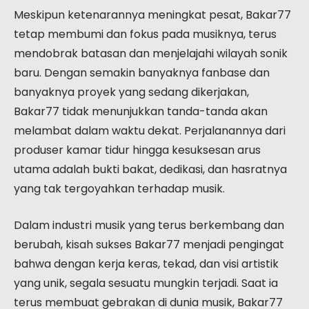
Meskipun ketenarannya meningkat pesat, Bakar77
tetap membumi dan fokus pada musiknya, terus
mendobrak batasan dan menjelajahi wilayah sonik
baru. Dengan semakin banyaknya fanbase dan
banyaknya proyek yang sedang dikerjakan,
Bakar77 tidak menunjukkan tanda-tanda akan
melambat dalam waktu dekat. Perjalanannya dari
produser kamar tidur hingga kesuksesan arus
utama adalah bukti bakat, dedikasi, dan hasratnya
yang tak tergoyahkan terhadap musik.
Dalam industri musik yang terus berkembang dan
berubah, kisah sukses Bakar77 menjadi pengingat
bahwa dengan kerja keras, tekad, dan visi artistik
yang unik, segala sesuatu mungkin terjadi. Saat ia
terus membuat gebrakan di dunia musik, Bakar77