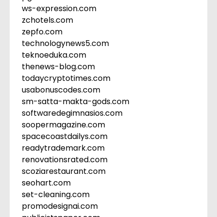
ws-expression.com
zchotels.com
zepfo.com
technologynews5.com
teknoeduka.com
thenews-blog.com
todaycryptotimes.com
usabonuscodes.com
sm-satta-makta-gods.com
softwaredegimnasios.com
soopermagazine.com
spacecoastdailys.com
readytrademark.com
renovationsrated.com
scoziarestaurant.com
seohart.com
set-cleaning.com
promodesignai.com