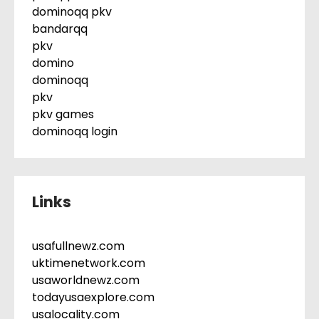
dominoqq pkv
bandarqq
pkv
domino
dominoqq
pkv
pkv games
dominoqq login
Links
usafullnewz.com
uktimenetwork.com
usaworldnewz.com
todayusaexplore.com
usalocality.com