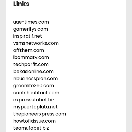
Links
uae-times.com
gamerifys.com
inspiratif.net
vsmsnetworks.com
offthem.com
ibommatv.com
techporfit.com
bekasionline.com
nbusinessplan.com
greenlife360.com
cantshoutitout.com
expressufabet.biz
mypuertoplata.net
thepioneerxpress.com
howtofixissue.com
teamufabet.biz