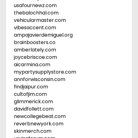
usafournewz.com
thebalochhal.com
vehicularmaster.com
vibesaccent.com
ampajavierdemiguel.org
brainboosters.co
amberlately.com
joycebriscoe.com
aicarmina.com
mypartysupplystore.com
annforwisconsin.com
findjaipur.com
cultofjim.com
glimmerick.com
davidfollett.com
newcollegebeat.com
reverbnewyork.com
skinmerch.com