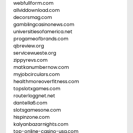
webfullform.com
allviddownload.com
decorsmag.com
gamblingcasinonews.com
universitiesofamerica.net
progameofbrands.com
qbreview.org
servicewueste.org
zippyrevs.com
matkanumbernow.com
myjobcirculars.com
healthmoreoverfitness.com
topslotxgames.com
routerloggnet.net
dantella6.com
slotsgamesone.com
hispinzone.com
kalyanbazarnights.com
top-online-casino-usa.com