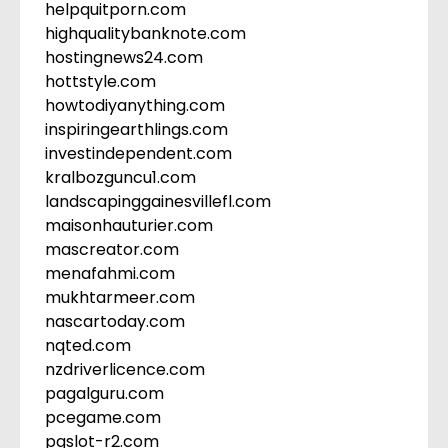
helpquitporn.com
highqualitybanknote.com
hostingnews24.com
hottstyle.com
howtodiyanything.com
inspiringearthlings.com
investindependent.com
kralbozguncu1.com
landscapinggainesvillefl.com
maisonhauturier.com
mascreator.com
menafahmi.com
mukhtarmeer.com
nascartoday.com
nqted.com
nzdriverlicence.com
pagalguru.com
pcegame.com
pgslot-r2.com