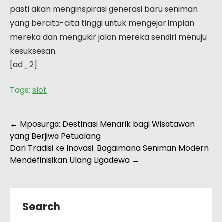
pasti akan menginspirasi generasi baru seniman
yang bercita-cita tinggi untuk mengejar impian
mereka dan mengukir jalan mereka sendiri menuju
kesuksesan.
[ad_2]
Tags:
slot
Post
←
Mposurga: Destinasi Menarik bagi Wisatawan
yang Berjiwa Petualang
navigation
Dari Tradisi ke Inovasi: Bagaimana Seniman Modern
Mendefinisikan Ulang Ligadewa
→
Search