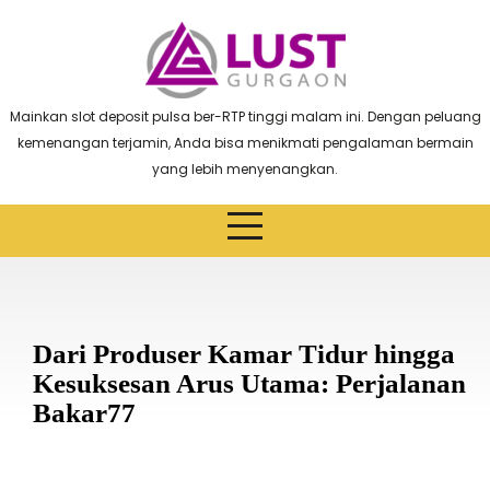
Skip
to
content
Mainkan slot deposit pulsa ber-RTP tinggi malam ini. Dengan peluang
kemenangan terjamin, Anda bisa menikmati pengalaman bermain
yang lebih menyenangkan.
Dari Produser Kamar Tidur hingga
Kesuksesan Arus Utama: Perjalanan
Bakar77