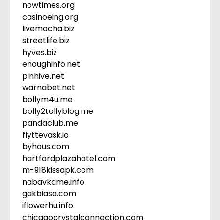
nowtimes.org
casinoeing.org
livemocha.biz
streetlife.biz
hyves.biz
enoughinfo.net
pinhive.net
warnabet.net
bollym4u.me
bolly2tollyblog.me
pandaclub.me
flyttevask.io
byhous.com
hartfordplazahotel.com
m-918kissapk.com
nabavkame.info
gakbiasa.com
iflowerhu.info
chicagocrystalconnection.com