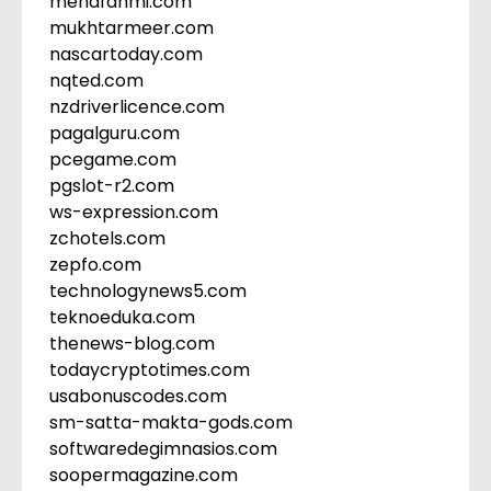
menafahmi.com
mukhtarmeer.com
nascartoday.com
nqted.com
nzdriverlicence.com
pagalguru.com
pcegame.com
pgslot-r2.com
ws-expression.com
zchotels.com
zepfo.com
technologynews5.com
teknoeduka.com
thenews-blog.com
todaycryptotimes.com
usabonuscodes.com
sm-satta-makta-gods.com
softwaredegimnasios.com
soopermagazine.com