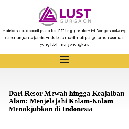
Skip
to
content
Mainkan slot deposit pulsa ber-RTP tinggi malam ini. Dengan peluang
kemenangan terjamin, Anda bisa menikmati pengalaman bermain
yang lebih menyenangkan.
Dari Resor Mewah hingga Keajaiban
Alam: Menjelajahi Kolam-Kolam
Menakjubkan di Indonesia