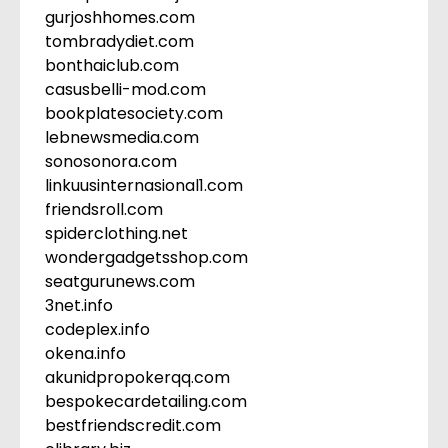
gurjoshhomes.com
tombradydiet.com
bonthaiclub.com
casusbelli-mod.com
bookplatesociety.com
lebnewsmedia.com
sonosonora.com
linkuusinternasional1.com
friendsroll.com
spiderclothing.net
wondergadgetsshop.com
seatgurunews.com
3net.info
codeplex.info
okena.info
akunidpropokerqq.com
bespokecardetailing.com
bestfriendscredit.com