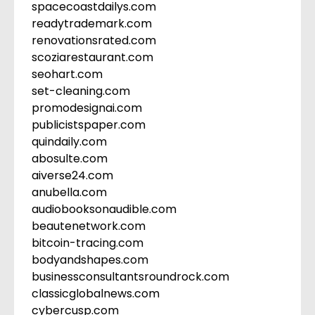
spacecoastdailys.com
readytrademark.com
renovationsrated.com
scoziarestaurant.com
seohart.com
set-cleaning.com
promodesignai.com
publicistspaper.com
quindaily.com
abosulte.com
aiverse24.com
anubella.com
audiobooksonaudible.com
beautenetwork.com
bitcoin-tracing.com
bodyandshapes.com
businessconsultantsroundrock.com
classicglobalnews.com
cybercusp.com