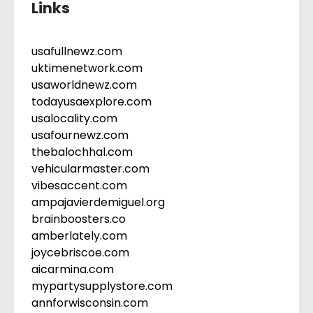
Links
usafullnewz.com
uktimenetwork.com
usaworldnewz.com
todayusaexplore.com
usalocality.com
usafournewz.com
thebalochhal.com
vehicularmaster.com
vibesaccent.com
ampajavierdemiguel.org
brainboosters.co
amberlately.com
joycebriscoe.com
aicarmina.com
mypartysupplystore.com
annforwisconsin.com