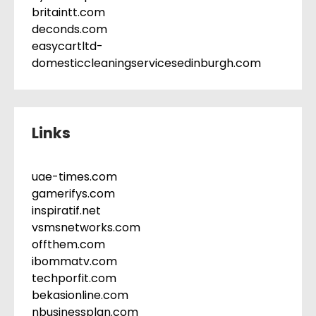
britaintt.com
deconds.com
easycartltd-
domesticcleaningservicesedinburgh.com
Links
uae-times.com
gamerifys.com
inspiratif.net
vsmsnetworks.com
offthem.com
ibommatv.com
techporfit.com
bekasionline.com
nbusinessplan.com