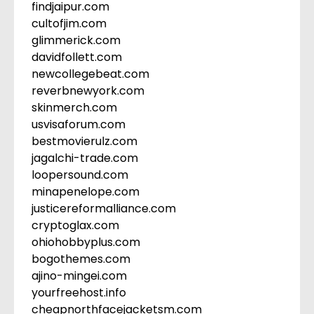
findjaipur.com
cultofjim.com
glimmerick.com
davidfollett.com
newcollegebeat.com
reverbnewyork.com
skinmerch.com
usvisaforum.com
bestmovierulz.com
jagalchi-trade.com
loopersound.com
minapenelope.com
justicereformalliance.com
cryptoglax.com
ohiohobbyplus.com
bogothemes.com
ajino-mingei.com
yourfreehost.info
cheapnorthfacejacketsm.com