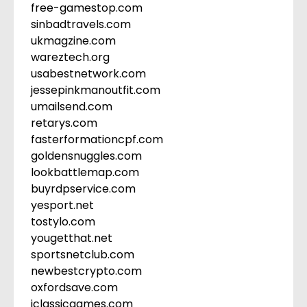
free-gamestop.com
sinbadtravels.com
ukmagzine.com
wareztech.org
usabestnetwork.com
jessepinkmanoutfit.com
umailsend.com
retarys.com
fasterformationcpf.com
goldensnuggles.com
lookbattlemap.com
buyrdpservice.com
yesport.net
tostylo.com
yougetthat.net
sportsnetclub.com
newbestcrypto.com
oxfordsave.com
iclassicgames.com