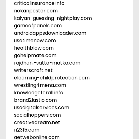
criticalinsurance.info
nokariposter.com
kalyan-guessing-nightplay.com
gameofpanels.com
androidappsdownloader.com
usetimenow.com
healthblow.com
gohelpmate.com
rajdhani-satta-matka.com
writerscraft.net
elearning-childprotection.com
wrestling4mena.com
knowledgeforall.info
brand2lastio.com
usadigitalservices.com
socialhoppers.com
creativedream.net
n2315.com
getwebonline.com