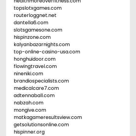
healthmoreoverfitness.com
topslotxgames.com
routerloggnet.net
dantella6.com
slotsgamesone.com
hispinzone.com
kalyanbazarnights.com
top-online-casino-usa.com
honghuidoor.com
flowingtravel.com
nineniki.com
brandiospecialists.com
medicalcare7.com
adtennaball.com
nabzah.com
mongive.com
matkagameresultsview.com
getsolutionsonline.com
hispinner.org