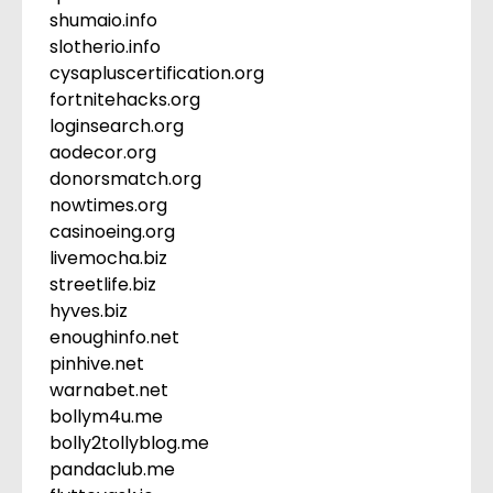
shumaio.info
slotherio.info
cysapluscertification.org
fortnitehacks.org
loginsearch.org
aodecor.org
donorsmatch.org
nowtimes.org
casinoeing.org
livemocha.biz
streetlife.biz
hyves.biz
enoughinfo.net
pinhive.net
warnabet.net
bollym4u.me
bolly2tollyblog.me
pandaclub.me