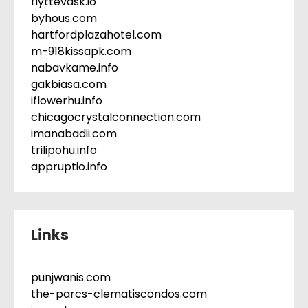
flyttevask.io
byhous.com
hartfordplazahotel.com
m-918kissapk.com
nabavkame.info
gakbiasa.com
iflowerhu.info
chicagocrystalconnection.com
imanabadii.com
trilipohu.info
appruptio.info
Links
punjwanis.com
the-parcs-clematiscondos.com