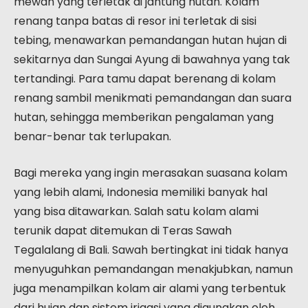
mewah yang terletak di jantung hutan. Kolam
renang tanpa batas di resor ini terletak di sisi
tebing, menawarkan pemandangan hutan hujan di
sekitarnya dan Sungai Ayung di bawahnya yang tak
tertandingi. Para tamu dapat berenang di kolam
renang sambil menikmati pemandangan dan suara
hutan, sehingga memberikan pengalaman yang
benar-benar tak terlupakan.
Bagi mereka yang ingin merasakan suasana kolam
yang lebih alami, Indonesia memiliki banyak hal
yang bisa ditawarkan. Salah satu kolam alami
terunik dapat ditemukan di Teras Sawah
Tegalalang di Bali. Sawah bertingkat ini tidak hanya
menyuguhkan pemandangan menakjubkan, namun
juga menampilkan kolam air alami yang terbentuk
dari hujan dan sistem irigasi yang digunakan oleh