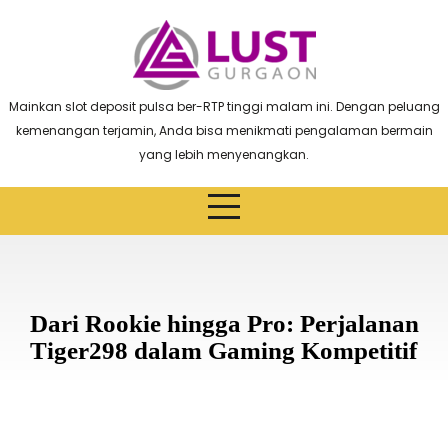
Skip
to
content
Mainkan slot deposit pulsa ber-RTP tinggi malam ini. Dengan peluang
kemenangan terjamin, Anda bisa menikmati pengalaman bermain
yang lebih menyenangkan.
Dari Rookie hingga Pro: Perjalanan
Tiger298 dalam Gaming Kompetitif