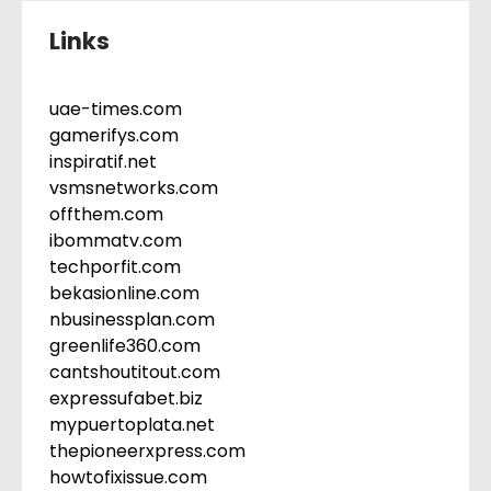
Links
uae-times.com
gamerifys.com
inspiratif.net
vsmsnetworks.com
offthem.com
ibommatv.com
techporfit.com
bekasionline.com
nbusinessplan.com
greenlife360.com
cantshoutitout.com
expressufabet.biz
mypuertoplata.net
thepioneerxpress.com
howtofixissue.com