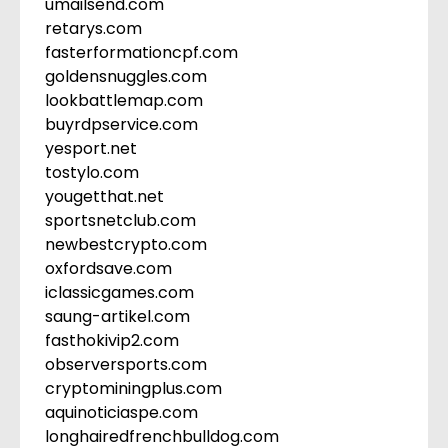
umailsend.com
retarys.com
fasterformationcpf.com
goldensnuggles.com
lookbattlemap.com
buyrdpservice.com
yesport.net
tostylo.com
yougetthat.net
sportsnetclub.com
newbestcrypto.com
oxfordsave.com
iclassicgames.com
saung-artikel.com
fasthokivip2.com
observersports.com
cryptominingplus.com
aquinoticiaspe.com
longhairedfrenchbulldog.com