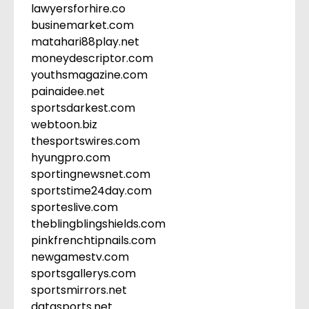
lawyersforhire.co
businemarket.com
matahari88play.net
moneydescriptor.com
youthsmagazine.com
painaidee.net
sportsdarkest.com
webtoon.biz
thesportswires.com
hyungpro.com
sportingnewsnet.com
sportstime24day.com
sporteslive.com
theblingblingshields.com
pinkfrenchtipnails.com
newgamestv.com
sportsgallerys.com
sportsmirrors.net
datasports.net