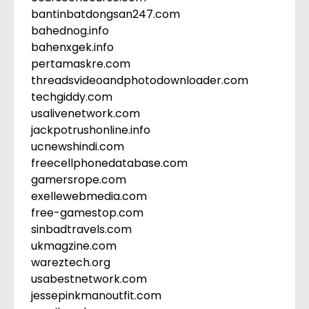
bantinbatdongsan247.com
bahednog.info
bahenxgek.info
pertamaskre.com
threadsvideoandphotodownloader.com
techgiddy.com
usalivenetwork.com
jackpotrushonline.info
ucnewshindi.com
freecellphonedatabase.com
gamersrope.com
exellewebmedia.com
free-gamestop.com
sinbadtravels.com
ukmagzine.com
wareztech.org
usabestnetwork.com
jessepinkmanoutfit.com