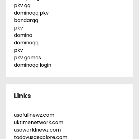
pkv qq
dominoqq pkv
bandarqq
pkv
domino
dominoqq
pkv
pkv games
dominoqq login
Links
usafullnewz.com
uktimenetwork.com
usaworldnewz.com
todayusaexplore.com