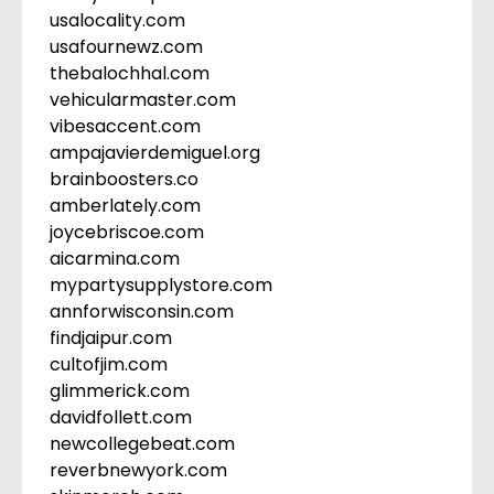
usalocality.com
usafournewz.com
thebalochhal.com
vehicularmaster.com
vibesaccent.com
ampajavierdemiguel.org
brainboosters.co
amberlately.com
joycebriscoe.com
aicarmina.com
mypartysupplystore.com
annforwisconsin.com
findjaipur.com
cultofjim.com
glimmerick.com
davidfollett.com
newcollegebeat.com
reverbnewyork.com