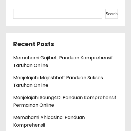
Search
Recent Posts
Memahami Gajibet: Panduan Komprehensif
Taruhan Online
Menjelajahi Majestibet: Panduan Sukses
Taruhan Online
Menjelajahi Saung4D: Panduan Komprehensif
Permainan Online
Memahami Ahlcasino: Panduan
Komprehensif