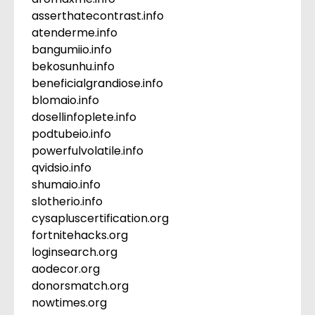
asserthatecontrast.info
atenderme.info
bangumiio.info
bekosunhu.info
beneficialgrandiose.info
blomaio.info
dosellinfoplete.info
podtubeio.info
powerfulvolatile.info
qvidsio.info
shumaio.info
slotherio.info
cysapluscertification.org
fortnitehacks.org
loginsearch.org
aodecor.org
donorsmatch.org
nowtimes.org