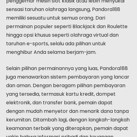
penggemar mesin slot klasik atau lebih menyukai
sensasi taruhan olahraga langsung, Pandora188
memiliki sesuatu untuk semua orang. Dari
permainan populer seperti Blackjack dan Roulette
hingga opsi khusus seperti olahraga virtual dan
taruhan e-sports, selalu ada pilihan untuk
menghibur Anda selama berjam-jam.
Selain pilihan permainannya yang luas, Pandora188
juga menawarkan sistem pembayaran yang lancar
dan aman. Dengan beragam pilihan pembayaran
yang tersedia, termasuk kartu kredit, dompet
elektronik, dan transfer bank, pemain dapat
dengan mudah menyetor dan menarik dana tanpa
kerumitan. Ditambah lagi, dengan langkah-langkah
keamanan terbaik yang diterapkan, pemain dapat
yakin bahwa informasi pribadi dan keuangan