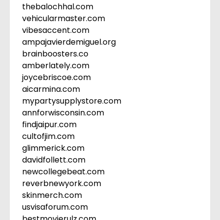
thebalochhal.com
vehicularmaster.com
vibesaccent.com
ampajavierdemiguel.org
brainboosters.co
amberlately.com
joycebriscoe.com
aicarmina.com
mypartysupplystore.com
annforwisconsin.com
findjaipur.com
cultofjim.com
glimmerick.com
davidfollett.com
newcollegebeat.com
reverbnewyork.com
skinmerch.com
usvisaforum.com
bestmovierulz.com