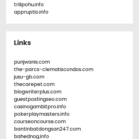
trilipohu.info
appruptio.info
Links
punjwanis.com
the-parcs-clematiscondos.com
jusu-gb.com
thecarepet.com
blogwriterplus.com
guestpostingseo.com
casinogambitpro.info
pokerplaymasters.info
courseoncourse.com
bantinbatdongsan247.com
bahednog.info