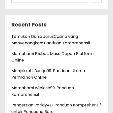
Recent Posts
Temukan Dunia JurusCasino yang
Menyenangkan: Panduan Komprehensif
Memahami Plisbet: Masa Depan Platform
Online
Menjelajahi Bunga99: Panduan Utama
Permainan Online
Memahami Winlose99: Panduan
Komprehensif
Pengertian Parlay4D: Panduan Komprehensif
untuk Pengguna Baru