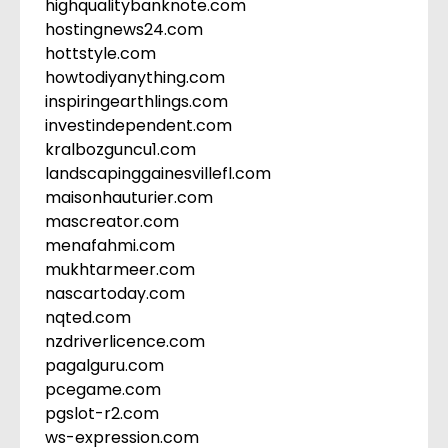
highqualitybanknote.com
hostingnews24.com
hottstyle.com
howtodiyanything.com
inspiringearthlings.com
investindependent.com
kralbozguncu1.com
landscapinggainesvillefl.com
maisonhauturier.com
mascreator.com
menafahmi.com
mukhtarmeer.com
nascartoday.com
nqted.com
nzdriverlicence.com
pagalguru.com
pcegame.com
pgslot-r2.com
ws-expression.com