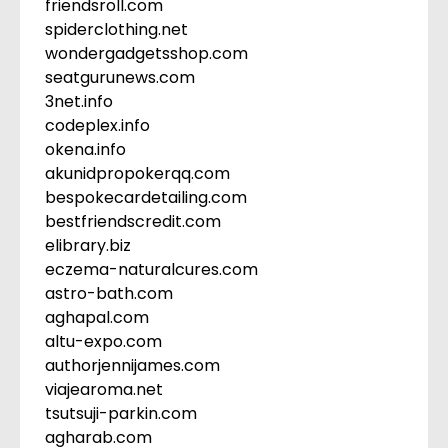
friendsroll.com
spiderclothing.net
wondergadgetsshop.com
seatgurunews.com
3net.info
codeplex.info
okena.info
akunidpropokerqq.com
bespokecardetailing.com
bestfriendscredit.com
elibrary.biz
eczema-naturalcures.com
astro-bath.com
aghapal.com
altu-expo.com
authorjennijames.com
viajearoma.net
tsutsuji-parkin.com
agharab.com