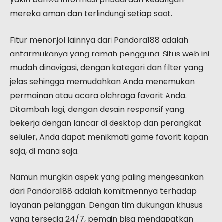
mereka aman dan terlindungi setiap saat.
Fitur menonjol lainnya dari Pandora188 adalah
antarmukanya yang ramah pengguna. Situs web ini
mudah dinavigasi, dengan kategori dan filter yang
jelas sehingga memudahkan Anda menemukan
permainan atau acara olahraga favorit Anda.
Ditambah lagi, dengan desain responsif yang
bekerja dengan lancar di desktop dan perangkat
seluler, Anda dapat menikmati game favorit kapan
saja, di mana saja.
Namun mungkin aspek yang paling mengesankan
dari Pandora188 adalah komitmennya terhadap
layanan pelanggan. Dengan tim dukungan khusus
yang tersedia 24/7, pemain bisa mendapatkan