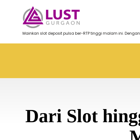
Skip
to
content
Mainkan slot deposit pulsa ber-RTP tinggi malam ini. De
Dari Slot hin
M