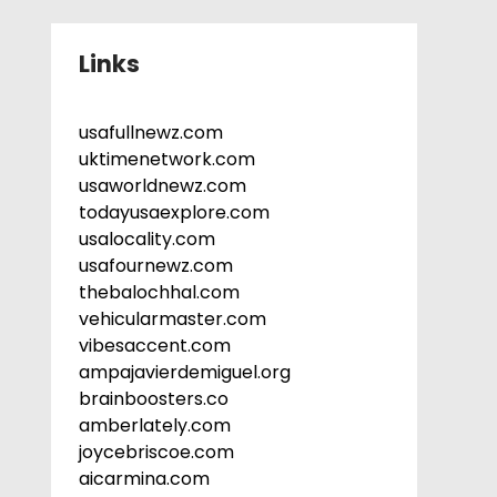
Links
usafullnewz.com
uktimenetwork.com
usaworldnewz.com
todayusaexplore.com
usalocality.com
usafournewz.com
thebalochhal.com
vehicularmaster.com
vibesaccent.com
ampajavierdemiguel.org
brainboosters.co
amberlately.com
joycebriscoe.com
aicarmina.com