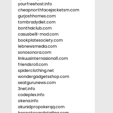
yourfreehost.info
cheapnorthfacejacketsm.com
gurjoshhomes.com
tombradydiet.com
bonthaiclub.com
casusbelli-mod.com
bookplatesociety.com
lebnewsmedia.com
sonosonora.com
linkuusinternasional1.com
friendsroll.com
spiderclothing.net
wondergadgetsshop.com
seatgurunews.com
3net.info
codeplex.info
okena.info
akunidpropokerqq.com
bespokecardetailing.com