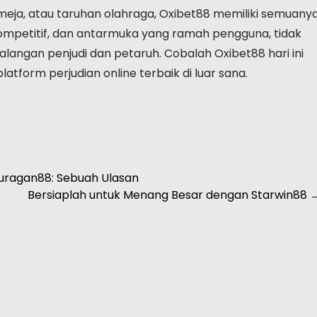
eja, atau taruhan olahraga, Oxibet88 memiliki semuanya
mpetitif, dan antarmuka yang ramah pengguna, tidak
alangan penjudi dan petaruh. Cobalah Oxibet88 hari ini
latform perjudian online terbaik di luar sana.
uragan88: Sebuah Ulasan
Bersiaplah untuk Menang Besar dengan Starwin88