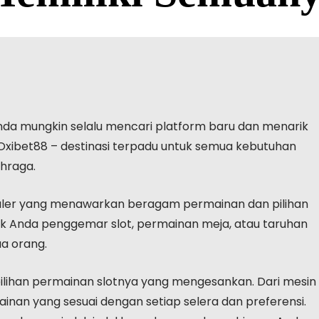
nda mungkin selalu mencari platform baru dan menarik
xibet88 – destinasi terpadu untuk semua kebutuhan
ahraga.
puler yang menawarkan beragam permainan dan pilihan
ik Anda penggemar slot, permainan meja, atau taruhan
ua orang.
 pilihan permainan slotnya yang mengesankan. Dari mesin
ainan yang sesuai dengan setiap selera dan preferensi.