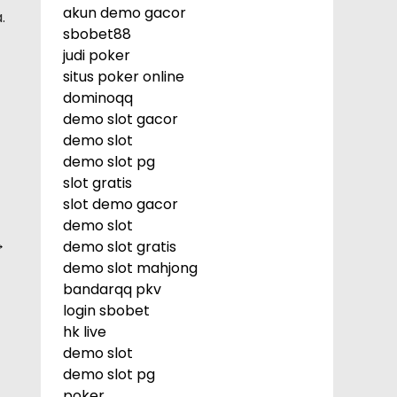
akun demo gacor
.
sbobet88
judi poker
situs poker online
dominoqq
demo slot gacor
demo slot
demo slot pg
slot gratis
slot demo gacor
demo slot
→
demo slot gratis
demo slot mahjong
bandarqq pkv
login sbobet
hk live
demo slot
demo slot pg
poker