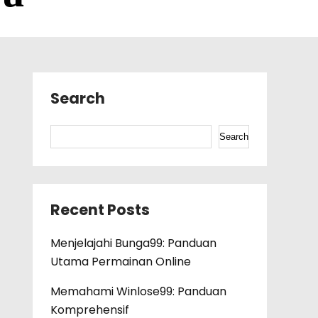
Search
Search
Recent Posts
Menjelajahi Bunga99: Panduan
Utama Permainan Online
Memahami Winlose99: Panduan
Komprehensif