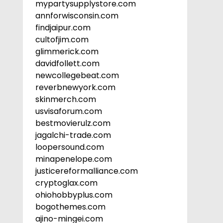
mypartysupplystore.com
annforwisconsin.com
findjaipur.com
cultofjim.com
glimmerick.com
davidfollett.com
newcollegebeat.com
reverbnewyork.com
skinmerch.com
usvisaforum.com
bestmovierulz.com
jagalchi-trade.com
loopersound.com
minapenelope.com
justicereformalliance.com
cryptoglax.com
ohiohobbyplus.com
bogothemes.com
ajino-mingei.com