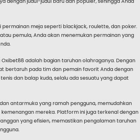
a dengan judul-judul baru dan populer, sehingga Anda
 permainan meja seperti blackjack, roulette, dan poker.
n atau pemula, Anda akan menemukan permainan yang
Anda.
 Oxibet88 adalah bagian taruhan olahraganya. Dengan
at bertaruh pada tim dan pemain favorit Anda dengan
tenis dan balap kuda, selalu ada sesuatu yang dapat
if dan antarmuka yang ramah pengguna, memudahkan
emenangan mereka. Platform ini juga terkenal dengan
anggan yang efisien, memastikan pengalaman taruhan
ngguna.