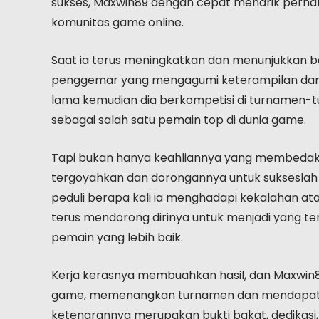
sukses, Maxwin89 dengan cepat menarik perhat
komunitas game online.
Saat ia terus meningkatkan dan menunjukkan 
penggemar yang mengagumi keterampilan dan d
lama kemudian dia berkompetisi di turnamen-tu
sebagai salah satu pemain top di dunia game.
Tapi bukan hanya keahliannya yang membedaka
tergoyahkan dan dorongannya untuk suksesla
peduli berapa kali ia menghadapi kekalahan a
terus mendorong dirinya untuk menjadi yang te
pemain yang lebih baik.
Kerja kerasnya membuahkan hasil, dan Maxwin
game, memenangkan turnamen dan mendapatka
ketenarannya merupakan bukti bakat, dedikasi,