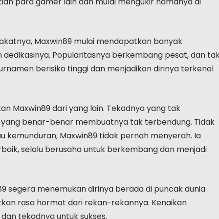
ian para gamer lain dan mulai mengukir namanya di
bakatnya, Maxwin89 mulai mendapatkan banyak
edikasinya. Popularitasnya berkembang pesat, dan ta
rnamen berisiko tinggi dan menjadikan dirinya terkenal
n Maxwin89 dari yang lain. Tekadnya yang tak
h yang benar-benar membuatnya tak terbendung. Tidak
tau kemunduran, Maxwin89 tidak pernah menyerah. Ia
rbaik, selalu berusaha untuk berkembang dan menjadi
89 segera menemukan dirinya berada di puncak dunia
n rasa hormat dari rekan-rekannya. Kenaikan
 dan tekadnya untuk sukses.