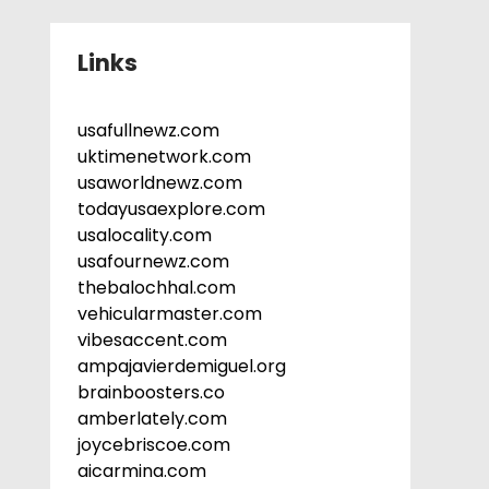
Links
usafullnewz.com
uktimenetwork.com
usaworldnewz.com
todayusaexplore.com
usalocality.com
usafournewz.com
thebalochhal.com
vehicularmaster.com
vibesaccent.com
ampajavierdemiguel.org
brainboosters.co
amberlately.com
joycebriscoe.com
aicarmina.com