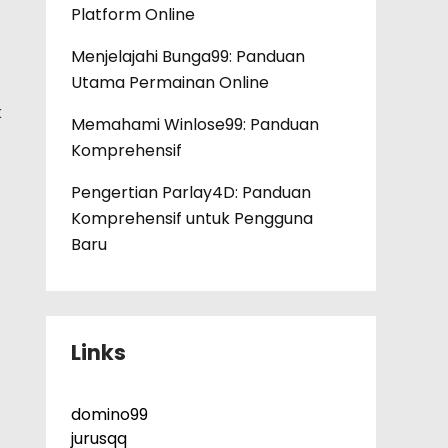
Platform Online
Menjelajahi Bunga99: Panduan
Utama Permainan Online
k
Memahami Winlose99: Panduan
Komprehensif
Pengertian Parlay4D: Panduan
Komprehensif untuk Pengguna
Baru
Links
domino99
jurusqq