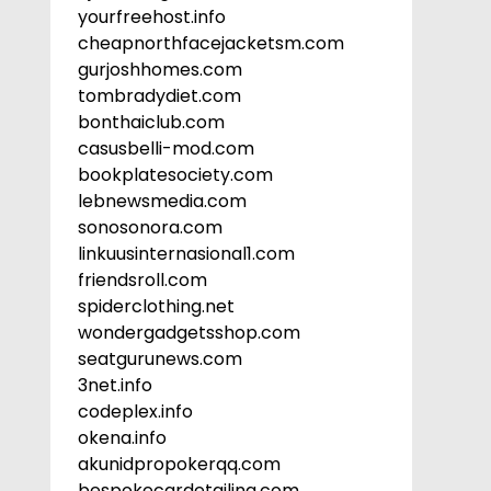
yourfreehost.info
cheapnorthfacejacketsm.com
gurjoshhomes.com
tombradydiet.com
bonthaiclub.com
casusbelli-mod.com
bookplatesociety.com
lebnewsmedia.com
sonosonora.com
linkuusinternasional1.com
friendsroll.com
spiderclothing.net
wondergadgetsshop.com
seatgurunews.com
3net.info
codeplex.info
okena.info
akunidpropokerqq.com
bespokecardetailing.com