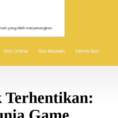
rmain yang lebih menyenangkan.
Slot Online
Slot Maxwin
Demo Slot
 Terhentikan:
unia Game