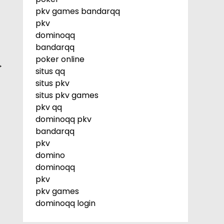
pkv games bandarqq
pkv
dominoqq
bandarqq
poker online
→
situs qq
situs pkv
situs pkv games
pkv qq
dominoqq pkv
bandarqq
pkv
domino
dominoqq
pkv
pkv games
dominoqq login