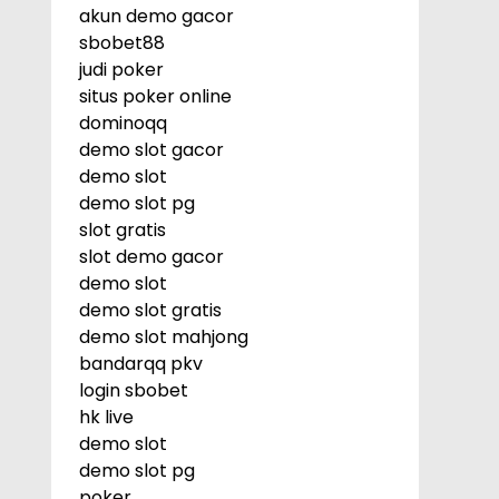
akun demo gacor
sbobet88
judi poker
situs poker online
dominoqq
demo slot gacor
demo slot
demo slot pg
slot gratis
slot demo gacor
demo slot
demo slot gratis
demo slot mahjong
bandarqq pkv
login sbobet
hk live
demo slot
demo slot pg
poker