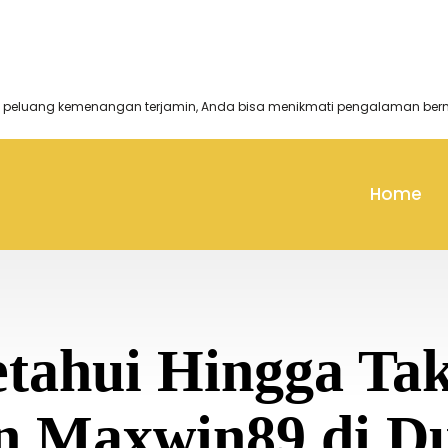
ngan peluang kemenangan terjamin, Anda bisa menikmati pengalaman be
Home
etahui Hingga Tak
an Maxwin89 di D