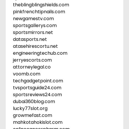
theblingblingshields.com
pinkfrenchtipnails.com
newgamestv.com
sportsgallerys.com
sportsmirrors.net
datasports.net
atasehirescortu.net
engineeringtechub.com
jerryescorts.com
attorneylegal.co
voomb.com
techgadgetpoint.com
tvsportsguide24.com
sportsreviews24.com
dubai360blog.com
lucky77slot.org
growmefast.com
mahkotahokislot.com