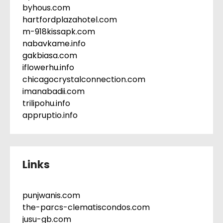
byhous.com
hartfordplazahotel.com
m-918kissapk.com
nabavkame.info
gakbiasa.com
iflowerhu.info
chicagocrystalconnection.com
imanabadii.com
trilipohu.info
appruptio.info
Links
punjwanis.com
the-parcs-clematiscondos.com
jusu-gb.com