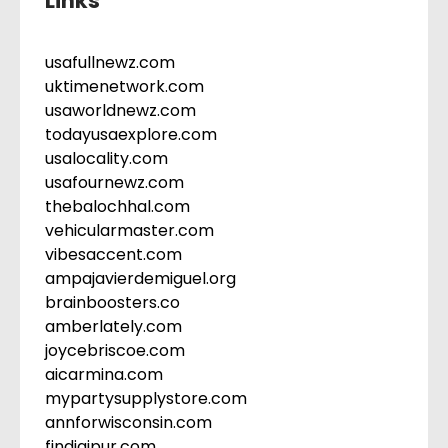
Links
usafullnewz.com
uktimenetwork.com
usaworldnewz.com
todayusaexplore.com
usalocality.com
usafournewz.com
thebalochhal.com
vehicularmaster.com
vibesaccent.com
ampajavierdemiguel.org
brainboosters.co
amberlately.com
joycebriscoe.com
aicarmina.com
mypartysupplystore.com
annforwisconsin.com
findjaipur.com