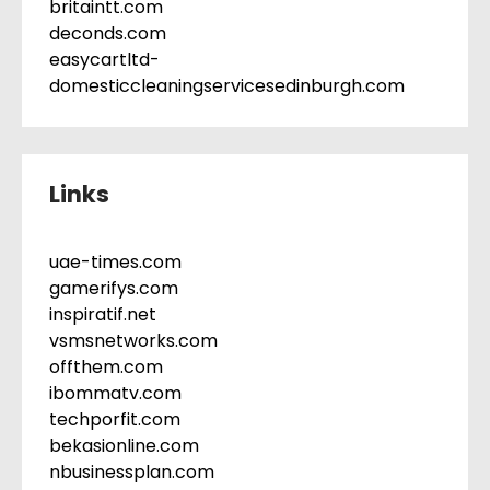
britaintt.com
deconds.com
easycartltd-
domesticcleaningservicesedinburgh.com
Links
uae-times.com
gamerifys.com
inspiratif.net
vsmsnetworks.com
offthem.com
ibommatv.com
techporfit.com
bekasionline.com
nbusinessplan.com