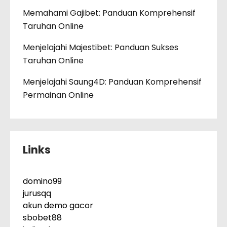
Memahami Gajibet: Panduan Komprehensif
Taruhan Online
Menjelajahi Majestibet: Panduan Sukses
Taruhan Online
Menjelajahi Saung4D: Panduan Komprehensif
Permainan Online
Links
domino99
jurusqq
akun demo gacor
sbobet88