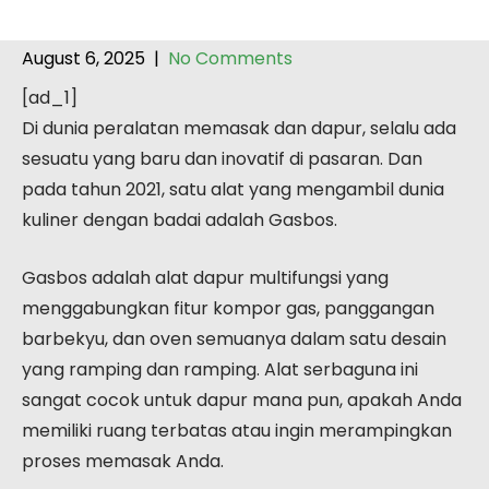
August 6, 2025
|
No Comments
[ad_1]
Di dunia peralatan memasak dan dapur, selalu ada
sesuatu yang baru dan inovatif di pasaran. Dan
pada tahun 2021, satu alat yang mengambil dunia
kuliner dengan badai adalah Gasbos.
Gasbos adalah alat dapur multifungsi yang
menggabungkan fitur kompor gas, panggangan
barbekyu, dan oven semuanya dalam satu desain
yang ramping dan ramping. Alat serbaguna ini
sangat cocok untuk dapur mana pun, apakah Anda
memiliki ruang terbatas atau ingin merampingkan
proses memasak Anda.