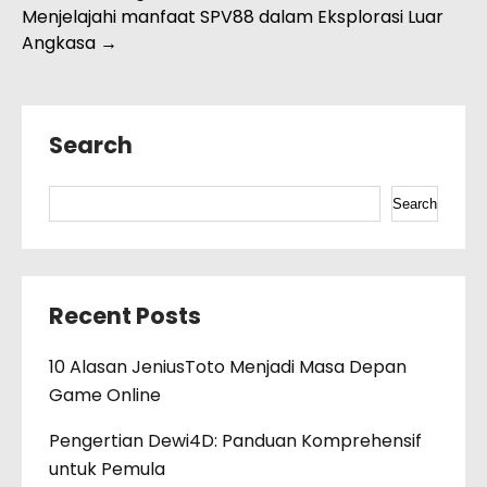
navigation
Menjelajahi manfaat SPV88 dalam Eksplorasi Luar
Angkasa
→
Search
Search
Recent Posts
10 Alasan JeniusToto Menjadi Masa Depan
Game Online
Pengertian Dewi4D: Panduan Komprehensif
untuk Pemula