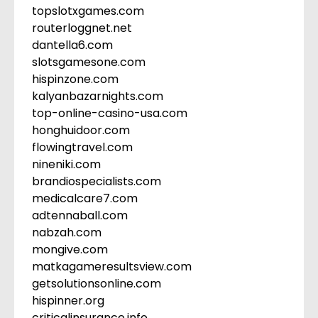
topslotxgames.com
routerloggnet.net
dantella6.com
slotsgamesone.com
hispinzone.com
kalyanbazarnights.com
top-online-casino-usa.com
honghuidoor.com
flowingtravel.com
nineniki.com
brandiospecialists.com
medicalcare7.com
adtennaball.com
nabzah.com
mongive.com
matkagameresultsview.com
getsolutionsonline.com
hispinner.org
criticalinsurance.info