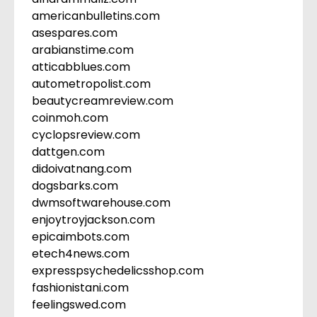
americanbulletins.com
asespares.com
arabianstime.com
atticabblues.com
autometropolist.com
beautycreamreview.com
coinmoh.com
cyclopsreview.com
dattgen.com
didoivatnang.com
dogsbarks.com
dwmsoftwarehouse.com
enjoytroyjackson.com
epicaimbots.com
etech4news.com
expresspsychedelicsshop.com
fashionistani.com
feelingswed.com