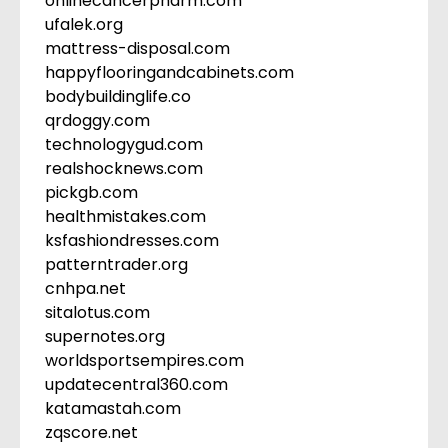
onlinecancerpharm.com
ufalek.org
mattress-disposal.com
happyflooringandcabinets.com
bodybuildinglife.co
qrdoggy.com
technologygud.com
realshocknews.com
pickgb.com
healthmistakes.com
ksfashiondresses.com
patterntrader.org
cnhpa.net
sitalotus.com
supernotes.org
worldsportsempires.com
updatecentral360.com
katamastah.com
zqscore.net