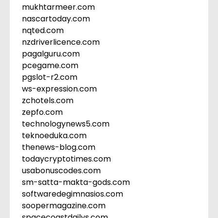
mukhtarmeer.com
nascartoday.com
nqted.com
nzdriverlicence.com
pagalguru.com
pcegame.com
pgslot-r2.com
ws-expression.com
zchotels.com
zepfo.com
technologynews5.com
teknoeduka.com
thenews-blog.com
todaycryptotimes.com
usabonuscodes.com
sm-satta-makta-gods.com
softwaredegimnasios.com
soopermagazine.com
spacecoastdailys.com