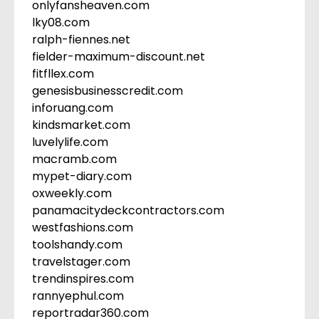
onlyfansheaven.com
lky08.com
ralph-fiennes.net
fielder-maximum-discount.net
fitfllex.com
genesisbusinesscredit.com
inforuang.com
kindsmarket.com
luvelylife.com
macramb.com
mypet-diary.com
oxweekly.com
panamacitydeckcontractors.com
westfashions.com
toolshandy.com
travelstager.com
trendinspires.com
rannyephul.com
reportradar360.com