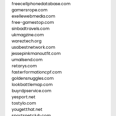
freecellphonedatabase.com
gamersrope.com
exellewebmedia.com
free-gamestop.com
sinbadtravels.com
ukmagzine.com
wareztech.org
usabestnetwork.com
jessepinkmanoutfit.com
umailsend.com
retarys.com
fasterformationcpf.com
goldensnuggles.com
lookbattlemap.com
buyrdpservice.com
yesport.net
tostylo.com
yougetthat.net
sportsnetclub.com