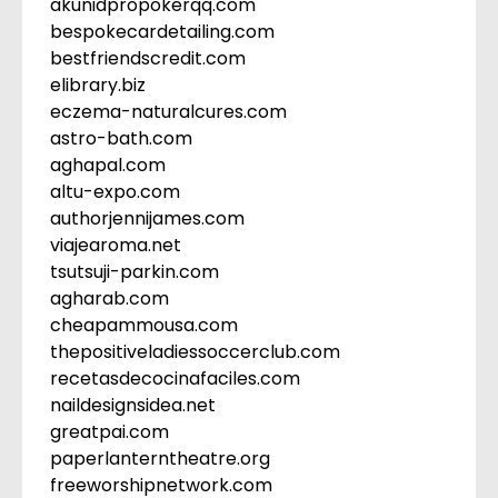
akunidpropokerqq.com
bespokecardetailing.com
bestfriendscredit.com
elibrary.biz
eczema-naturalcures.com
astro-bath.com
aghapal.com
altu-expo.com
authorjennijames.com
viajearoma.net
tsutsuji-parkin.com
agharab.com
cheapammousa.com
thepositiveladiessoccerclub.com
recetasdecocinafaciles.com
naildesignsidea.net
greatpai.com
paperlanterntheatre.org
freeworshipnetwork.com