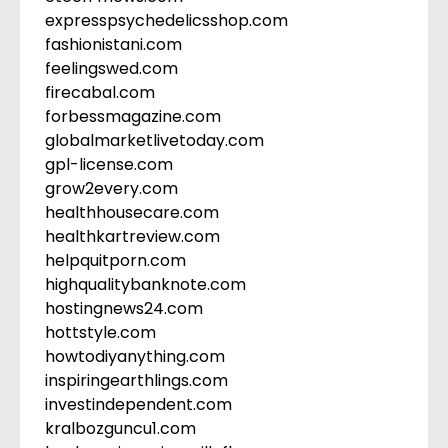
expresspsychedelicsshop.com
fashionistani.com
feelingswed.com
firecabal.com
forbessmagazine.com
globalmarketlivetoday.com
gpl-license.com
grow2every.com
healthhousecare.com
healthkartreview.com
helpquitporn.com
highqualitybanknote.com
hostingnews24.com
hottstyle.com
howtodiyanything.com
inspiringearthlings.com
investindependent.com
kralbozguncu1.com