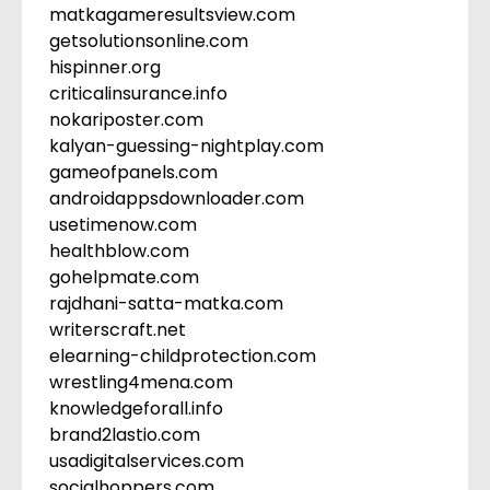
matkagameresultsview.com
getsolutionsonline.com
hispinner.org
criticalinsurance.info
nokariposter.com
kalyan-guessing-nightplay.com
gameofpanels.com
androidappsdownloader.com
usetimenow.com
healthblow.com
gohelpmate.com
rajdhani-satta-matka.com
writerscraft.net
elearning-childprotection.com
wrestling4mena.com
knowledgeforall.info
brand2lastio.com
usadigitalservices.com
socialhoppers.com