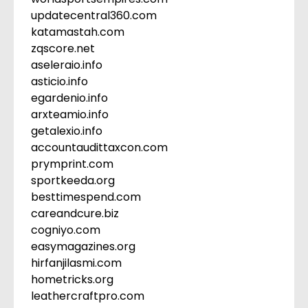
updatecentral360.com
katamastah.com
zqscore.net
aseleraio.info
asticio.info
egardenio.info
arxteamio.info
getalexio.info
accountaudittaxcon.com
prymprint.com
sportkeeda.org
besttimespend.com
careandcure.biz
cogniyo.com
easymagazines.org
hirfanjilasmi.com
hometricks.org
leathercraftpro.com