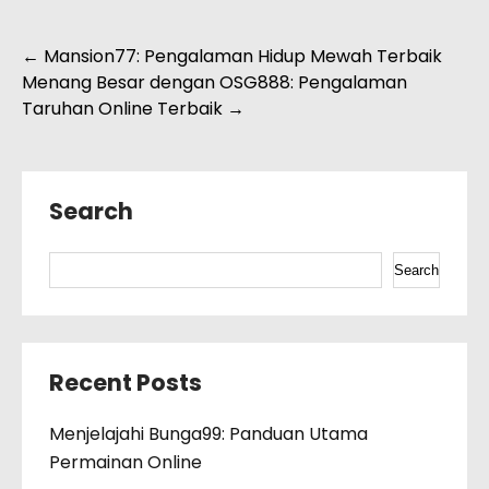
Post
←
Mansion77: Pengalaman Hidup Mewah Terbaik
Menang Besar dengan OSG888: Pengalaman
navigation
Taruhan Online Terbaik
→
Search
Search
Recent Posts
Menjelajahi Bunga99: Panduan Utama
Permainan Online