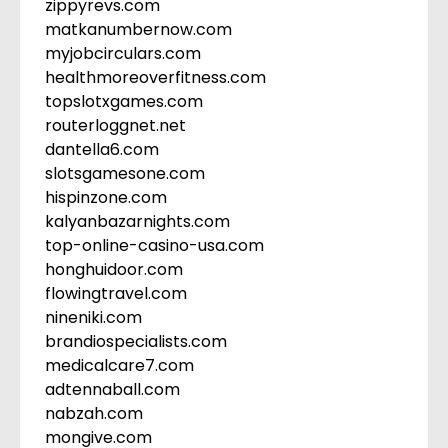
zippyrevs.com
matkanumbernow.com
myjobcirculars.com
healthmoreoverfitness.com
topslotxgames.com
routerloggnet.net
dantella6.com
slotsgamesone.com
hispinzone.com
kalyanbazarnights.com
top-online-casino-usa.com
honghuidoor.com
flowingtravel.com
nineniki.com
brandiospecialists.com
medicalcare7.com
adtennaball.com
nabzah.com
mongive.com