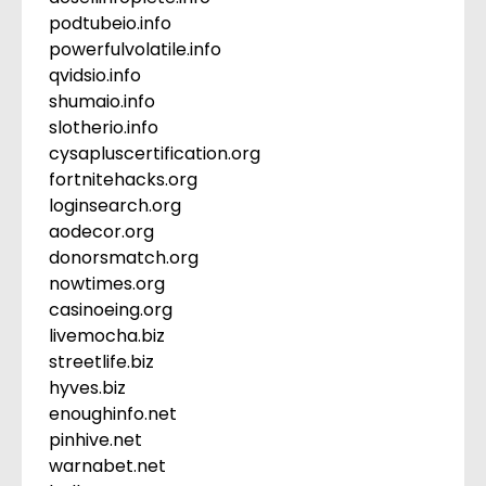
podtubeio.info
powerfulvolatile.info
qvidsio.info
shumaio.info
slotherio.info
cysapluscertification.org
fortnitehacks.org
loginsearch.org
aodecor.org
donorsmatch.org
nowtimes.org
casinoeing.org
livemocha.biz
streetlife.biz
hyves.biz
enoughinfo.net
pinhive.net
warnabet.net