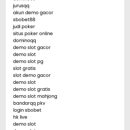
jurusqq
akun demo gacor
sbobet88
judi poker
situs poker online
dominoqq
demo slot gacor
demo slot
demo slot pg
slot gratis
slot demo gacor
demo slot
demo slot gratis
demo slot mahjong
bandarqq pkv
login sbobet
hk live
demo slot