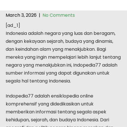
March 3, 2026
|
No Comments
[ad_1]
Indonesia adalah negara yang luas dan beragam,
dengan kekayaan sejarah, budaya yang dinamis,
dan keindahan alam yang menakjubkan. Bagi
mereka yang ingin mempelajari lebih lanjut tentang
negara yang menakjubkan ini, Indopedia77 adalah
sumber informasi yang dapat digunakan untuk
segala hal tentang Indonesia.
Indopedia77 adalah ensiklopedia online
komprehensif yang didedikasikan untuk
memberikan informasi tentang segala aspek
kehidupan, sejarah, dan budaya Indonesia. Dari