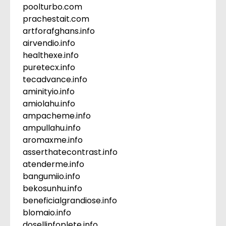
poolturbo.com
prachestait.com
artforafghans.info
airvendio.info
healthexe.info
puretecx.info
tecadvance.info
aminityio.info
amiolahu.info
ampacheme.info
ampullahu.info
aromaxme.info
asserthatecontrast.info
atenderme.info
bangumiio.info
bekosunhu.info
beneficialgrandiose.info
blomaio.info
dosellinfoplete.info