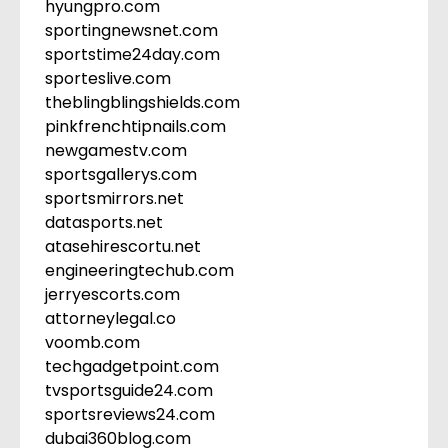
hyungpro.com
sportingnewsnet.com
sportstime24day.com
sporteslive.com
theblingblingshields.com
pinkfrenchtipnails.com
newgamestv.com
sportsgallerys.com
sportsmirrors.net
datasports.net
atasehirescortu.net
engineeringtechub.com
jerryescorts.com
attorneylegal.co
voomb.com
techgadgetpoint.com
tvsportsguide24.com
sportsreviews24.com
dubai360blog.com