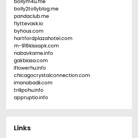
bollym4u.me
bolly2tollyblog.me
pandaclub.me
flyttevask.io
byhous.com
hartfordplazahotel.com
m-918kissapk.com
nabavkame.info
gakbiasa.com
iflowerhu.info
chicagocrystalconnection.com
imanabadii.com
trilipohu.info
appruptio.info
Links