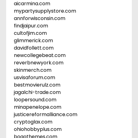
aicarmina.com
mypartysupplystore.com
annforwisconsin.com
findjaipur.com
cultofjim.com
glimmerick.com
davidfollett.com
newcollegebeat.com
reverbnewyork.com
skinmerch.com
usvisaforum.com
bestmovierulz.com
jagalchi-trade.com
loopersound.com
minapenelope.com
justicereformalliance.com
cryptoglax.com
ohiohobbyplus.com
bogothemes.com