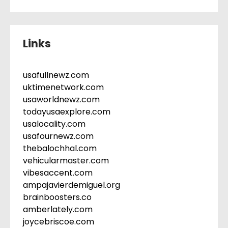
Links
usafullnewz.com
uktimenetwork.com
usaworldnewz.com
todayusaexplore.com
usalocality.com
usafournewz.com
thebalochhal.com
vehicularmaster.com
vibesaccent.com
ampajavierdemiguel.org
brainboosters.co
amberlately.com
joycebriscoe.com