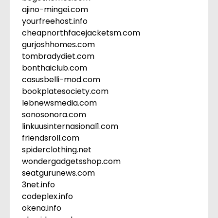
ajino-mingei.com
yourfreehost.info
cheapnorthfacejacketsm.com
gurjoshhomes.com
tombradydiet.com
bonthaiclub.com
casusbelli-mod.com
bookplatesociety.com
lebnewsmedia.com
sonosonora.com
linkuusinternasional1.com
friendsroll.com
spiderclothing.net
wondergadgetsshop.com
seatgurunews.com
3net.info
codeplex.info
okena.info