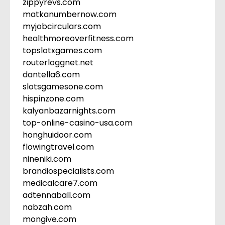
zippyrevs.com
matkanumbernow.com
myjobcirculars.com
healthmoreoverfitness.com
topslotxgames.com
routerloggnet.net
dantella6.com
slotsgamesone.com
hispinzone.com
kalyanbazarnights.com
top-online-casino-usa.com
honghuidoor.com
flowingtravel.com
nineniki.com
brandiospecialists.com
medicalcare7.com
adtennaball.com
nabzah.com
mongive.com