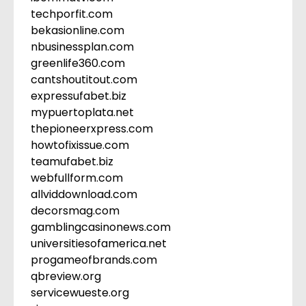
techporfit.com
bekasionline.com
nbusinessplan.com
greenlife360.com
cantshoutitout.com
expressufabet.biz
mypuertoplata.net
thepioneerxpress.com
howtofixissue.com
teamufabet.biz
webfullform.com
allviddownload.com
decorsmag.com
gamblingcasinonews.com
universitiesofamerica.net
progameofbrands.com
qbreview.org
servicewueste.org