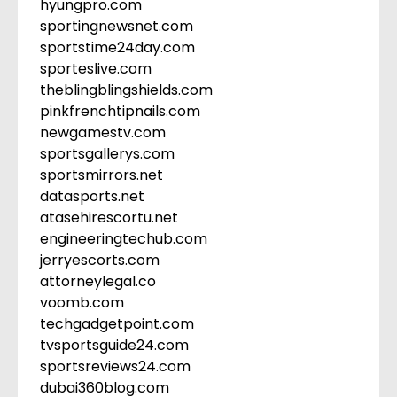
hyungpro.com
sportingnewsnet.com
sportstime24day.com
sporteslive.com
theblingblingshields.com
pinkfrenchtipnails.com
newgamestv.com
sportsgallerys.com
sportsmirrors.net
datasports.net
atasehirescortu.net
engineeringtechub.com
jerryescorts.com
attorneylegal.co
voomb.com
techgadgetpoint.com
tvsportsguide24.com
sportsreviews24.com
dubai360blog.com