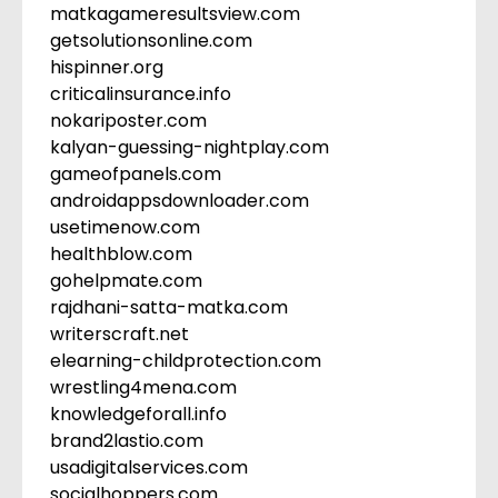
matkagameresultsview.com
getsolutionsonline.com
hispinner.org
criticalinsurance.info
nokariposter.com
kalyan-guessing-nightplay.com
gameofpanels.com
androidappsdownloader.com
usetimenow.com
healthblow.com
gohelpmate.com
rajdhani-satta-matka.com
writerscraft.net
elearning-childprotection.com
wrestling4mena.com
knowledgeforall.info
brand2lastio.com
usadigitalservices.com
socialhoppers.com