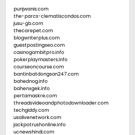
punjwanis.com
the-parcs-clematiscondos.com
jusu-gb.com
thecarepet.com
blogwriterplus.com
guestpostingseo.com
casinogambitpro.info
pokerplaymasters.info
courseoncourse.com
bantinbatdongsan247.com
bahednog.info
bahenxgek.info
pertamaskre.com
threadsvideoandphotodownloader.com
techgiddy.com
usalivenetwork.com
jackpotrushonline.info
ucnewshindi.com