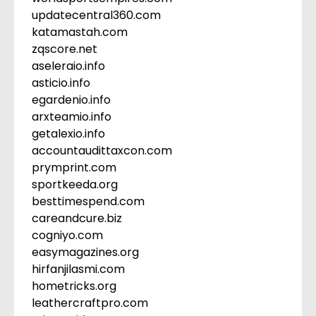
updatecentral360.com
katamastah.com
zqscore.net
aseleraio.info
asticio.info
egardenio.info
arxteamio.info
getalexio.info
accountaudittaxcon.com
prymprint.com
sportkeeda.org
besttimespend.com
careandcure.biz
cogniyo.com
easymagazines.org
hirfanjilasmi.com
hometricks.org
leathercraftpro.com