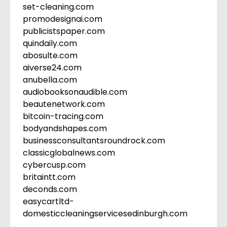
set-cleaning.com
promodesignai.com
publicistspaper.com
quindaily.com
abosulte.com
aiverse24.com
anubella.com
audiobooksonaudible.com
beautenetwork.com
bitcoin-tracing.com
bodyandshapes.com
businessconsultantsroundrock.com
classicglobalnews.com
cybercusp.com
britaintt.com
deconds.com
easycartltd-
domesticcleaningservicesedinburgh.com