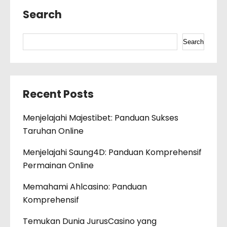
Search
Search
Recent Posts
Menjelajahi Majestibet: Panduan Sukses
Taruhan Online
Menjelajahi Saung4D: Panduan Komprehensif
Permainan Online
Memahami Ahlcasino: Panduan
Komprehensif
Temukan Dunia JurusCasino yang