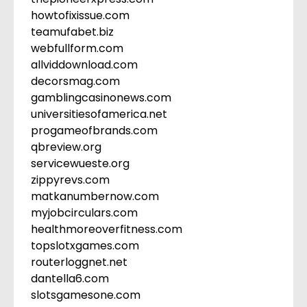
howtofixissue.com
teamufabet.biz
webfullform.com
allviddownload.com
decorsmag.com
gamblingcasinonews.com
universitiesofamerica.net
progameofbrands.com
qbreview.org
servicewueste.org
zippyrevs.com
matkanumbernow.com
myjobcirculars.com
healthmoreoverfitness.com
topslotxgames.com
routerloggnet.net
dantella6.com
slotsgamesone.com