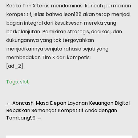
Ketika Tim X terus mendominasi kancah permainan
kompetitif, jelas bahwa leon188 akan tetap menjadi
bagian integral dari kesuksesan mereka yang
berkelanjutan. Pemikiran strategis, dedikasi, dan
dukungannya yang tak tergoyahkan
menjadikannya senjata rahasia sejati yang
membedakan Tim X dari kompetisi.
[ad_2]
Tags:
slot
Post
←
Aoncash: Masa Depan Layanan Keuangan Digital
Bebaskan Semangat Kompetitif Anda dengan
navigation
Tambang99
→