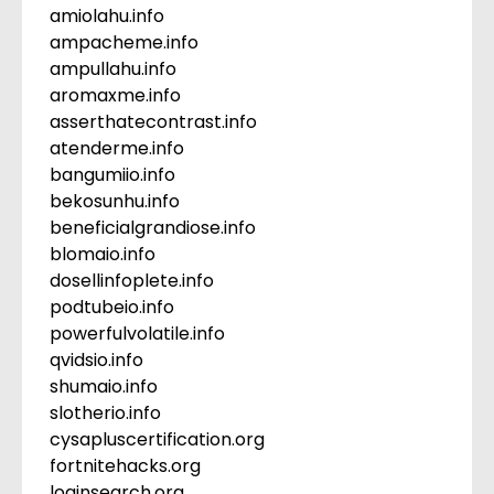
amiolahu.info
ampacheme.info
ampullahu.info
aromaxme.info
asserthatecontrast.info
atenderme.info
bangumiio.info
bekosunhu.info
beneficialgrandiose.info
blomaio.info
dosellinfoplete.info
podtubeio.info
powerfulvolatile.info
qvidsio.info
shumaio.info
slotherio.info
cysapluscertification.org
fortnitehacks.org
loginsearch.org