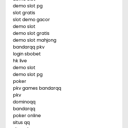
demo slot pg
slot gratis
slot demo gacor
demo slot
demo slot gratis
demo slot mahjong
bandarqq pkv
login sbobet
hk live
demo slot
demo slot pg
poker
pkv games bandarqq
pkv
dominoqq
bandarqq
poker online
situs qq