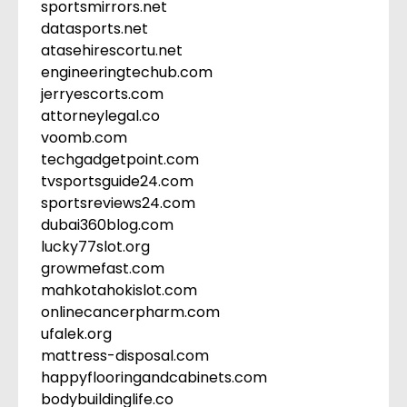
sportsmirrors.net
datasports.net
atasehirescortu.net
engineeringtechub.com
jerryescorts.com
attorneylegal.co
voomb.com
techgadgetpoint.com
tvsportsguide24.com
sportsreviews24.com
dubai360blog.com
lucky77slot.org
growmefast.com
mahkotahokislot.com
onlinecancerpharm.com
ufalek.org
mattress-disposal.com
happyflooringandcabinets.com
bodybuildinglife.co