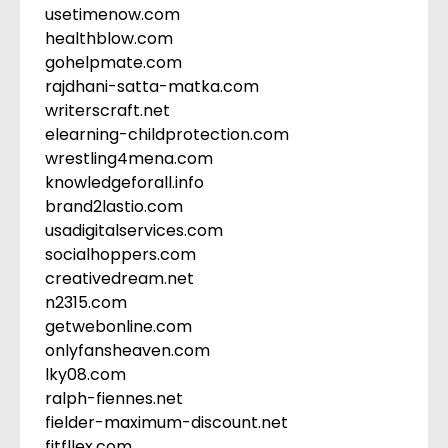
usetimenow.com
healthblow.com
gohelpmate.com
rajdhani-satta-matka.com
writerscraft.net
elearning-childprotection.com
wrestling4mena.com
knowledgeforall.info
brand2lastio.com
usadigitalservices.com
socialhoppers.com
creativedream.net
n2315.com
getwebonline.com
onlyfansheaven.com
lky08.com
ralph-fiennes.net
fielder-maximum-discount.net
fitfllex.com