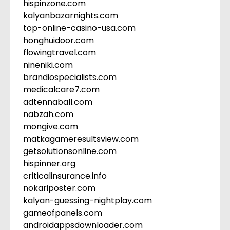
hispinzone.com
kalyanbazarnights.com
top-online-casino-usa.com
honghuidoor.com
flowingtravel.com
nineniki.com
brandiospecialists.com
medicalcare7.com
adtennaball.com
nabzah.com
mongive.com
matkagameresultsview.com
getsolutionsonline.com
hispinner.org
criticalinsurance.info
nokariposter.com
kalyan-guessing-nightplay.com
gameofpanels.com
androidappsdownloader.com