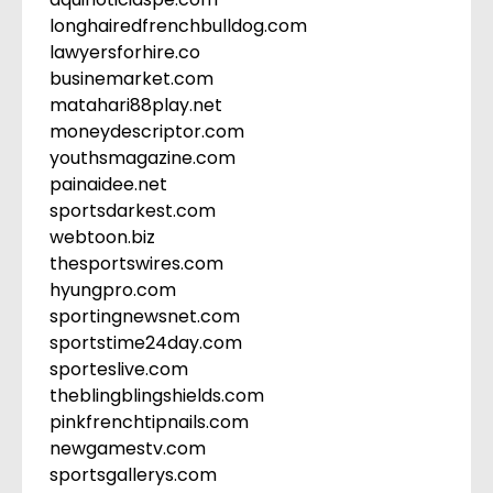
longhairedfrenchbulldog.com
lawyersforhire.co
businemarket.com
matahari88play.net
moneydescriptor.com
youthsmagazine.com
painaidee.net
sportsdarkest.com
webtoon.biz
thesportswires.com
hyungpro.com
sportingnewsnet.com
sportstime24day.com
sporteslive.com
theblingblingshields.com
pinkfrenchtipnails.com
newgamestv.com
sportsgallerys.com