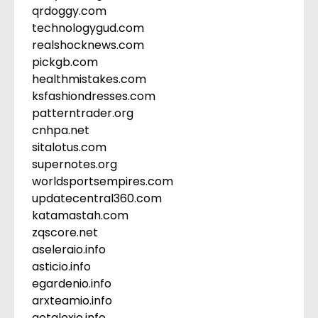
qrdoggy.com
technologygud.com
realshocknews.com
pickgb.com
healthmistakes.com
ksfashiondresses.com
patterntrader.org
cnhpa.net
sitalotus.com
supernotes.org
worldsportsempires.com
updatecentral360.com
katamastah.com
zqscore.net
aseleraio.info
asticio.info
egardenio.info
arxteamio.info
getalexio.info