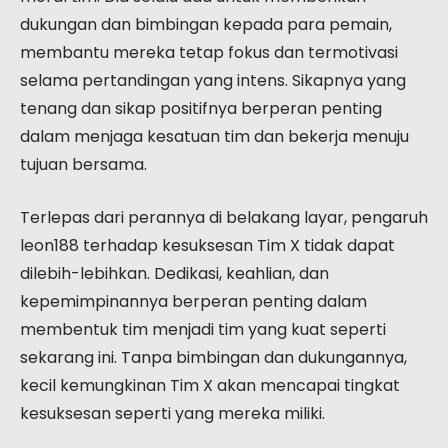
dukungan dan bimbingan kepada para pemain,
membantu mereka tetap fokus dan termotivasi
selama pertandingan yang intens. Sikapnya yang
tenang dan sikap positifnya berperan penting
dalam menjaga kesatuan tim dan bekerja menuju
tujuan bersama.
Terlepas dari perannya di belakang layar, pengaruh
leon188 terhadap kesuksesan Tim X tidak dapat
dilebih-lebihkan. Dedikasi, keahlian, dan
kepemimpinannya berperan penting dalam
membentuk tim menjadi tim yang kuat seperti
sekarang ini. Tanpa bimbingan dan dukungannya,
kecil kemungkinan Tim X akan mencapai tingkat
kesuksesan seperti yang mereka miliki.