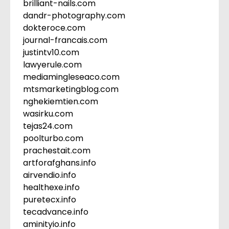
brilliant-nails.com
dandr-photography.com
dokteroce.com
journal-francais.com
justintv10.com
lawyerule.com
mediamingleseaco.com
mtsmarketingblog.com
nghekiemtien.com
wasirku.com
tejas24.com
poolturbo.com
prachestait.com
artforafghans.info
airvendio.info
healthexe.info
puretecx.info
tecadvance.info
aminityio.info