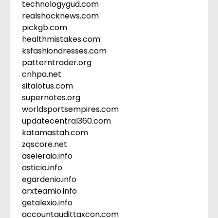
technologygud.com
realshocknews.com
pickgb.com
healthmistakes.com
ksfashiondresses.com
patterntrader.org
cnhpa.net
sitalotus.com
supernotes.org
worldsportsempires.com
updatecentral360.com
katamastah.com
zqscore.net
aseleraio.info
asticio.info
egardenio.info
arxteamio.info
getalexio.info
accountaudittaxcon.com