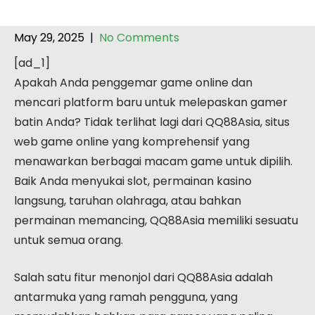
May 29, 2025
|
No Comments
[ad_1]
Apakah Anda penggemar game online dan
mencari platform baru untuk melepaskan gamer
batin Anda? Tidak terlihat lagi dari QQ88Asia, situs
web game online yang komprehensif yang
menawarkan berbagai macam game untuk dipilih.
Baik Anda menyukai slot, permainan kasino
langsung, taruhan olahraga, atau bahkan
permainan memancing, QQ88Asia memiliki sesuatu
untuk semua orang.
Salah satu fitur menonjol dari QQ88Asia adalah
antarmuka yang ramah pengguna, yang