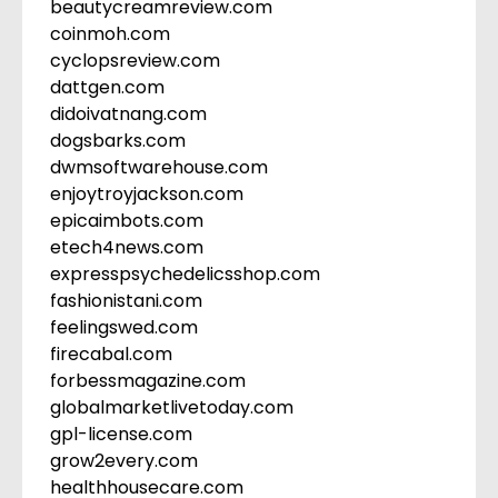
beautycreamreview.com
coinmoh.com
cyclopsreview.com
dattgen.com
didoivatnang.com
dogsbarks.com
dwmsoftwarehouse.com
enjoytroyjackson.com
epicaimbots.com
etech4news.com
expresspsychedelicsshop.com
fashionistani.com
feelingswed.com
firecabal.com
forbessmagazine.com
globalmarketlivetoday.com
gpl-license.com
grow2every.com
healthhousecare.com