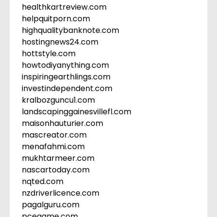
healthkartreview.com
helpquitporn.com
highqualitybanknote.com
hostingnews24.com
hottstyle.com
howtodiyanything.com
inspiringearthlings.com
investindependent.com
kralbozguncu1.com
landscapinggainesvillefl.com
maisonhauturier.com
mascreator.com
menafahmi.com
mukhtarmeer.com
nascartoday.com
nqted.com
nzdriverlicence.com
pagalguru.com
pcegame.com