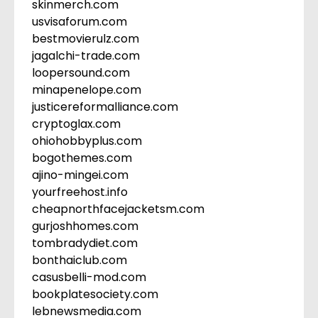
skinmerch.com
usvisaforum.com
bestmovierulz.com
jagalchi-trade.com
loopersound.com
minapenelope.com
justicereformalliance.com
cryptoglax.com
ohiohobbyplus.com
bogothemes.com
ajino-mingei.com
yourfreehost.info
cheapnorthfacejacketsm.com
gurjoshhomes.com
tombradydiet.com
bonthaiclub.com
casusbelli-mod.com
bookplatesociety.com
lebnewsmedia.com