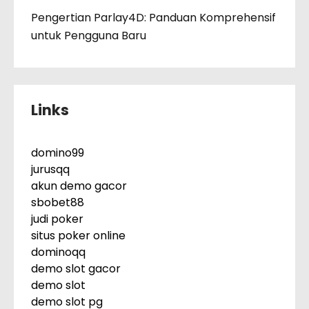
Pengertian Parlay4D: Panduan Komprehensif
untuk Pengguna Baru
Links
domino99
jurusqq
akun demo gacor
sbobet88
judi poker
situs poker online
dominoqq
demo slot gacor
demo slot
demo slot pg