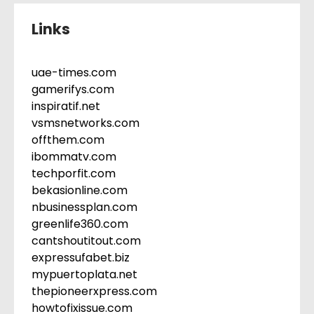
Links
uae-times.com
gamerifys.com
inspiratif.net
vsmsnetworks.com
offthem.com
ibommatv.com
techporfit.com
bekasionline.com
nbusinessplan.com
greenlife360.com
cantshoutitout.com
expressufabet.biz
mypuertoplata.net
thepioneerxpress.com
howtofixissue.com