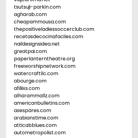
tsutsuji-parkin.com
agharab.com
cheapammousa.com
thepositiveladiessoccerclub.com
recetasdecocinafaciles.com
naildesignsidea.net
greatpai.com
paperlanterntheatre.org
freeworshipnetwork.com
watercraftllc.com
abourge.com
afiliixs.com
alharammallz.com
americanbulletins.com
asespares.com
arabianstime.com
atticabblues.com
autometropolist.com