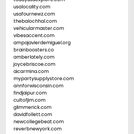
usalocality.com
usafournewz.com
thebalochhal.com
vehicularmaster.com
vibesaccent.com
ampajavierdemiguel.org
brainboosters.co
amberlately.com
joycebriscoe.com
aicarmina.com
mypartysupplystore.com
annforwisconsin.com
findjaipur.com
cultofjim.com
glimmerick.com
davidfollett.com
newcollegebeat.com
reverbnewyork.com