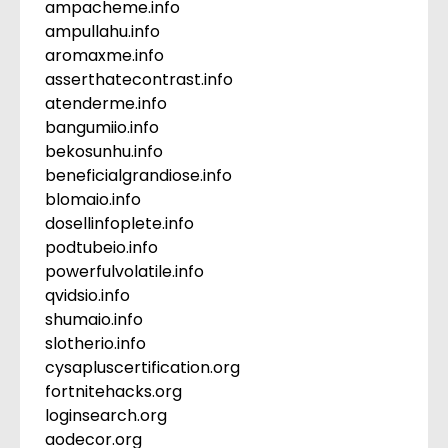
ampacheme.info
ampullahu.info
aromaxme.info
asserthatecontrast.info
atenderme.info
bangumiio.info
bekosunhu.info
beneficialgrandiose.info
blomaio.info
dosellinfoplete.info
podtubeio.info
powerfulvolatile.info
qvidsio.info
shumaio.info
slotherio.info
cysapluscertification.org
fortnitehacks.org
loginsearch.org
aodecor.org