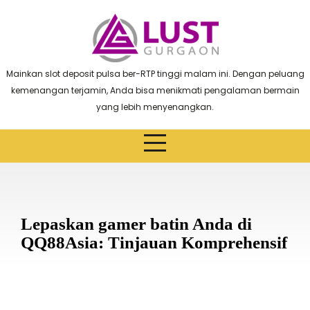
Skip
to
content
Mainkan slot deposit pulsa ber-RTP tinggi malam ini. Dengan peluang
kemenangan terjamin, Anda bisa menikmati pengalaman bermain
yang lebih menyenangkan.
Lepaskan gamer batin Anda di
QQ88Asia: Tinjauan Komprehensif