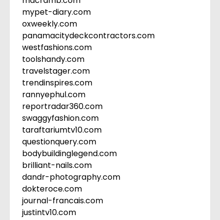
macramb.com
mypet-diary.com
oxweekly.com
panamacitydeckcontractors.com
westfashions.com
toolshandy.com
travelstager.com
trendinspires.com
rannyephul.com
reportradar360.com
swaggyfashion.com
taraftariumtv10.com
questionquery.com
bodybuildinglegend.com
brilliant-nails.com
dandr-photography.com
dokteroce.com
journal-francais.com
justintv10.com