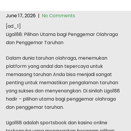
June 17, 2026
|
No Comments
[ad_1]
Liga188: Pilihan Utama bagi Penggemar Olahraga
dan Penggemar Taruhan
Dalam dunia taruhan olahraga, menemukan
platform yang andal dan tepercaya untuk
memasang taruhan Anda bisa menjadi sangat
penting untuk memastikan pengalaman taruhan
yang sukses dan menyenangkan. Di sinilah Liga188
hadir – pilihan utama bagi penggemar olahraga
dan penggemar taruhan.
Liga188 adalah sportsbook dan kasino online
terkemuka yang menawarkan beragam pilihan