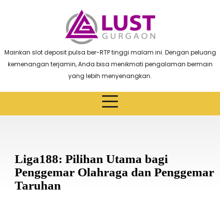
Skip
to
content
Mainkan slot deposit pulsa ber-RTP tinggi malam ini. Dengan peluang
kemenangan terjamin, Anda bisa menikmati pengalaman bermain
yang lebih menyenangkan.
Liga188: Pilihan Utama bagi
Penggemar Olahraga dan Penggemar
Taruhan