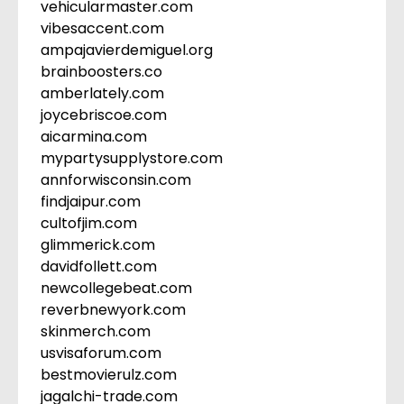
vehicularmaster.com
vibesaccent.com
ampajavierdemiguel.org
brainboosters.co
amberlately.com
joycebriscoe.com
aicarmina.com
mypartysupplystore.com
annforwisconsin.com
findjaipur.com
cultofjim.com
glimmerick.com
davidfollett.com
newcollegebeat.com
reverbnewyork.com
skinmerch.com
usvisaforum.com
bestmovierulz.com
jagalchi-trade.com