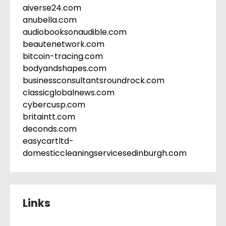
aiverse24.com
anubella.com
audiobooksonaudible.com
beautenetwork.com
bitcoin-tracing.com
bodyandshapes.com
businessconsultantsroundrock.com
classicglobalnews.com
cybercusp.com
britaintt.com
deconds.com
easycartltd-
domesticcleaningservicesedinburgh.com
Links