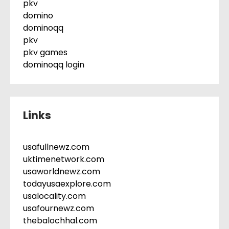
pkv
domino
dominoqq
pkv
pkv games
dominoqq login
Links
usafullnewz.com
uktimenetwork.com
usaworldnewz.com
todayusaexplore.com
usalocality.com
usafournewz.com
thebalochhal.com