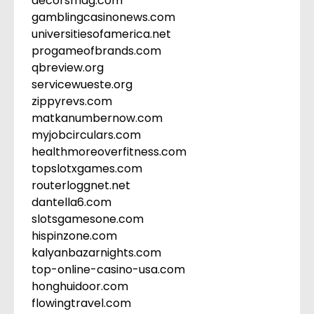
decorsmag.com
gamblingcasinonews.com
universitiesofamerica.net
progameofbrands.com
qbreview.org
servicewueste.org
zippyrevs.com
matkanumbernow.com
myjobcirculars.com
healthmoreoverfitness.com
topslotxgames.com
routerloggnet.net
dantella6.com
slotsgamesone.com
hispinzone.com
kalyanbazarnights.com
top-online-casino-usa.com
honghuidoor.com
flowingtravel.com