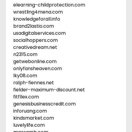
elearning-childprotection.com
wrestling4mena.com
knowledgeforall.info
brand2lastio.com
usadigitalservices.com
socialhoppers.com
creativedream.net
n2315.com
getwebonline.com
onlyfansheaven.com
lky08.com
ralph-fiennes.net
fielder-maximum-discount.net
fitfllex.com
genesisbusinesscredit.com
inforuang.com
kindsmarket.com
luvelylife.com