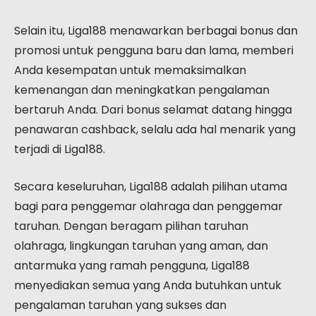
Selain itu, Liga188 menawarkan berbagai bonus dan
promosi untuk pengguna baru dan lama, memberi
Anda kesempatan untuk memaksimalkan
kemenangan dan meningkatkan pengalaman
bertaruh Anda. Dari bonus selamat datang hingga
penawaran cashback, selalu ada hal menarik yang
terjadi di Liga188.
Secara keseluruhan, Liga188 adalah pilihan utama
bagi para penggemar olahraga dan penggemar
taruhan. Dengan beragam pilihan taruhan
olahraga, lingkungan taruhan yang aman, dan
antarmuka yang ramah pengguna, Liga188
menyediakan semua yang Anda butuhkan untuk
pengalaman taruhan yang sukses dan