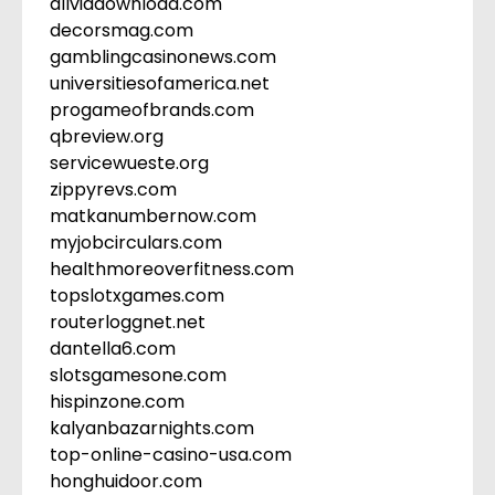
allviddownload.com
decorsmag.com
gamblingcasinonews.com
universitiesofamerica.net
progameofbrands.com
qbreview.org
servicewueste.org
zippyrevs.com
matkanumbernow.com
myjobcirculars.com
healthmoreoverfitness.com
topslotxgames.com
routerloggnet.net
dantella6.com
slotsgamesone.com
hispinzone.com
kalyanbazarnights.com
top-online-casino-usa.com
honghuidoor.com