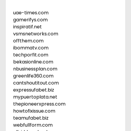
uae-times.com
gamerifys.com
inspiratif.net
vsmsnetworks.com
offthem.com
ibommatv.com
techporfit.com
bekasionline.com
nbusinessplan.com
greenlife360.com
cantshoutitout.com
expressufabet.biz
mypuertoplata.net
thepioneerxpress.com
howtofixissue.com
teamufabet.biz
webfullform.com