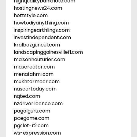
highqualitybanknote.com
hostingnews24.com
hottstyle.com
howtodiyanything.com
inspiringearthlings.com
investindependent.com
kralbozguncu1.com
landscapinggainesvillefl.com
maisonhauturier.com
mascreator.com
menafahmi.com
mukhtarmeer.com
nascartoday.com
nqted.com
nzdriverlicence.com
pagalguru.com
pcegame.com
pgslot-r2.com
ws-expression.com