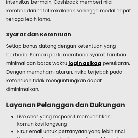
intensitas bermain. Cashback memberi nilai
kembali dari total kekalahan sehingga modal dapat
terjaga lebih lama.
Syarat dan Ketentuan
Setiap bonus datang dengan ketentuan yang
berbeda. Pemain perlu membaca syarat taruhan
minimal dan batas waktu
login asikqq
penukaran.
Dengan memahami aturan, risiko terjebak pada
ketentuan tidak menguntungkan dapat
diminimalkan.
Layanan Pelanggan dan Dukungan
Live chat yang responsif memudahkan
komunikasi langsung
Fitur email untuk pertanyaan yang lebih rinci