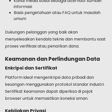
Kanal media sosial sebagai alternatif sumber
informasi
Basis pengetahuan atau FAQ untuk masalah
umum
Dukungan pelanggan yang baik akan
menyelesaikan kendala teknis dan membantu saat
proses verifikasi atau penarikan dana.
Keamanan dan Perlindungan Data
Enkripsi dan Sertifikat
Platform ideal mengenkripsi data pribadi dan
keuangan menggunakan protokol standar industri.
Sertifikat keamanan dapat diperiksa di pojok
browser untuk memastikan koneksi aman.
Kebijakan Privasi