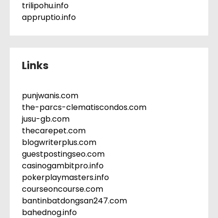
trilipohu.info
appruptio.info
Links
punjwanis.com
the-parcs-clematiscondos.com
jusu-gb.com
thecarepet.com
blogwriterplus.com
guestpostingseo.com
casinogambitpro.info
pokerplaymasters.info
courseoncourse.com
bantinbatdongsan247.com
bahednog.info