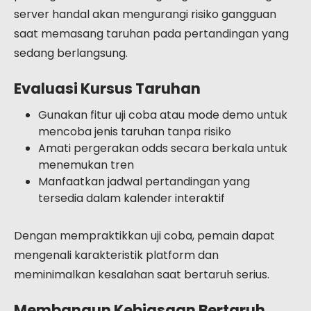
server handal akan mengurangi risiko gangguan
saat memasang taruhan pada pertandingan yang
sedang berlangsung.
Evaluasi Kursus Taruhan
Gunakan fitur uji coba atau mode demo untuk
mencoba jenis taruhan tanpa risiko
Amati pergerakan odds secara berkala untuk
menemukan tren
Manfaatkan jadwal pertandingan yang
tersedia dalam kalender interaktif
Dengan mempraktikkan uji coba, pemain dapat
mengenali karakteristik platform dan
meminimalkan kesalahan saat bertaruh serius.
Membangun Kebiasaan Bertaruh