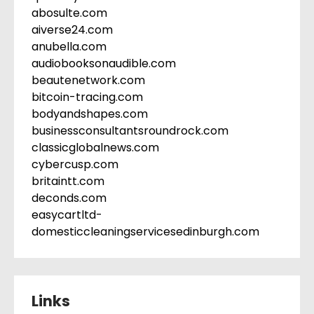
abosulte.com
aiverse24.com
anubella.com
audiobooksonaudible.com
beautenetwork.com
bitcoin-tracing.com
bodyandshapes.com
businessconsultantsroundrock.com
classicglobalnews.com
cybercusp.com
britaintt.com
deconds.com
easycartltd-
domesticcleaningservicesedinburgh.com
Links