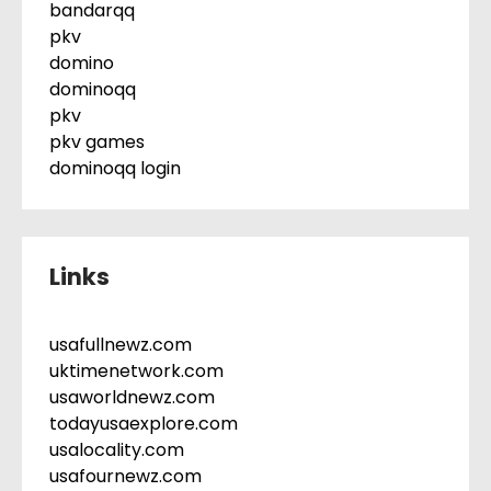
bandarqq
pkv
domino
dominoqq
pkv
pkv games
dominoqq login
Links
usafullnewz.com
uktimenetwork.com
usaworldnewz.com
todayusaexplore.com
usalocality.com
usafournewz.com