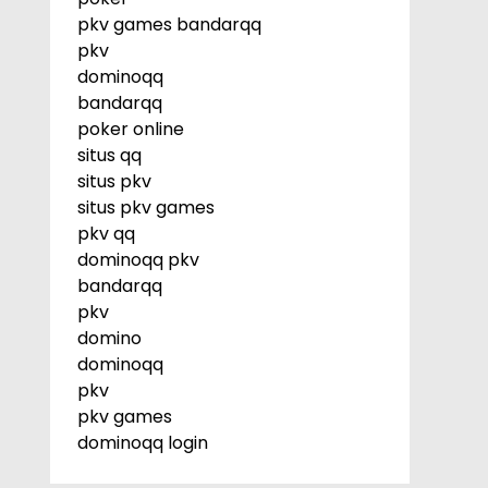
pkv games bandarqq
pkv
dominoqq
bandarqq
poker online
situs qq
situs pkv
situs pkv games
pkv qq
dominoqq pkv
bandarqq
pkv
domino
dominoqq
pkv
pkv games
dominoqq login