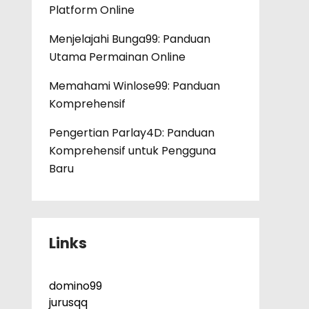
Platform Online
Menjelajahi Bunga99: Panduan
Utama Permainan Online
Memahami Winlose99: Panduan
Komprehensif
Pengertian Parlay4D: Panduan
Komprehensif untuk Pengguna
Baru
Links
domino99
jurusqq