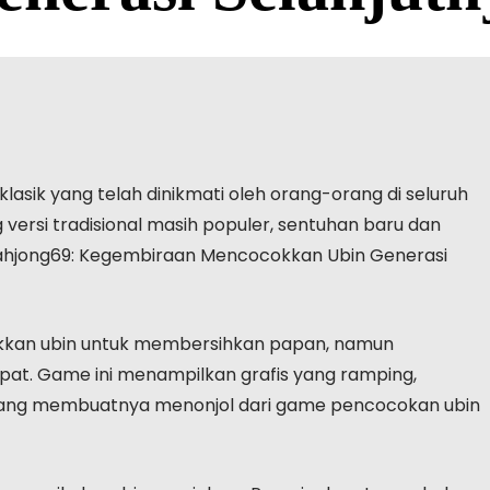
sik yang telah dinikmati oleh orang-orang di seluruh
ersi tradisional masih populer, sentuhan baru dan
Mahjong69: Kegembiraan Mencocokkan Ubin Generasi
kan ubin untuk membersihkan papan, namun
t. Game ini menampilkan grafis yang ramping,
u yang membuatnya menonjol dari game pencocokan ubin