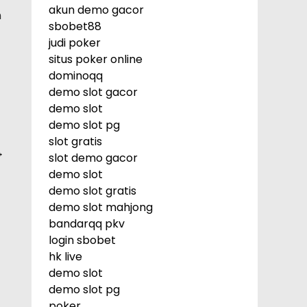
akun demo gacor
n
sbobet88
judi poker
situs poker online
dominoqq
demo slot gacor
demo slot
demo slot pg
slot gratis
→
slot demo gacor
demo slot
demo slot gratis
demo slot mahjong
bandarqq pkv
login sbobet
hk live
demo slot
demo slot pg
poker