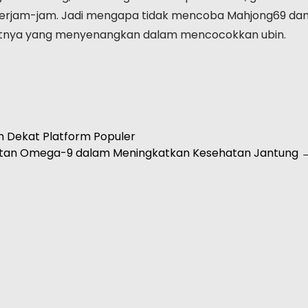
berjam-jam. Jadi mengapa tidak mencoba Mahjong69 da
rikutnya yang menyenangkan dalam mencocokkan ubin.
h Dekat Platform Populer
tan Omega-9 dalam Meningkatkan Kesehatan Jantung