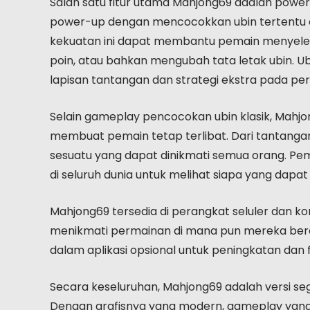
Salah satu fitur utama Mahjong69 adalah powe
power-up dengan mencocokkan ubin tertentu a
kekuatan ini dapat membantu pemain menyeles
poin, atau bahkan mengubah tata letak ubin. U
lapisan tantangan dan strategi ekstra pada pe
Selain gameplay pencocokan ubin klasik, Mah
membuat pemain tetap terlibat. Dari tantangan
sesuatu yang dapat dinikmati semua orang. Pe
di seluruh dunia untuk melihat siapa yang dapat 
Mahjong69 tersedia di perangkat seluler dan
menikmati permainan di mana pun mereka berad
dalam aplikasi opsional untuk peningkatan dan 
Secara keseluruhan, Mahjong69 adalah versi seg
Dengan grafisnya yang modern, gameplay yan