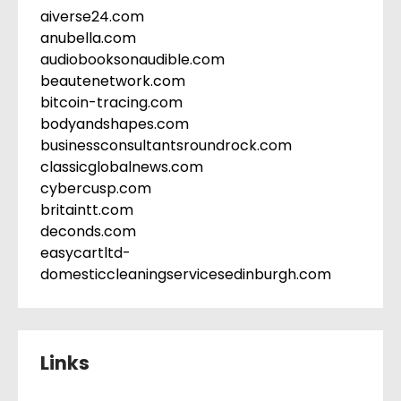
aiverse24.com
anubella.com
audiobooksonaudible.com
beautenetwork.com
bitcoin-tracing.com
bodyandshapes.com
businessconsultantsroundrock.com
classicglobalnews.com
cybercusp.com
britaintt.com
deconds.com
easycartltd-
domesticcleaningservicesedinburgh.com
Links