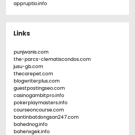
appruptio.info
Links
punjwanis.com
the-parcs-clematiscondos.com
jusu-gb.com
thecarepet.com
blogwriterplus.com
guestpostingseo.com
casinogambitpro.info
pokerplaymasters.info
courseoncourse.com
bantinbatdongsan247.com
bahednog.info
bahenxgek.info