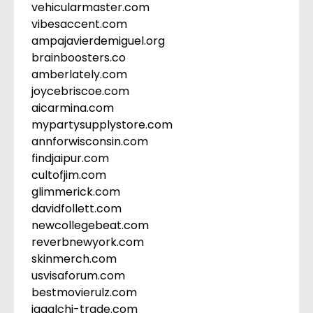
vehicularmaster.com
vibesaccent.com
ampajavierdemiguel.org
brainboosters.co
amberlately.com
joycebriscoe.com
aicarmina.com
mypartysupplystore.com
annforwisconsin.com
findjaipur.com
cultofjim.com
glimmerick.com
davidfollett.com
newcollegebeat.com
reverbnewyork.com
skinmerch.com
usvisaforum.com
bestmovierulz.com
jagalchi-trade.com