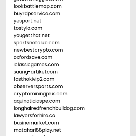
lookbattlemap.com
buyrdpservice.com
yesport.net
tostylo.com
yougetthat.net
sportsnetclub.com
newbestcrypto.com
oxfordsave.com
iclassicgames.com
saung-artikel.com
fasthokivip2.com
observersports.com
cryptominingplus.com
aquinoticiaspe.com
longhairedfrenchbulldog.com
lawyersforhire.co
businemarket.com
matahari88play.net