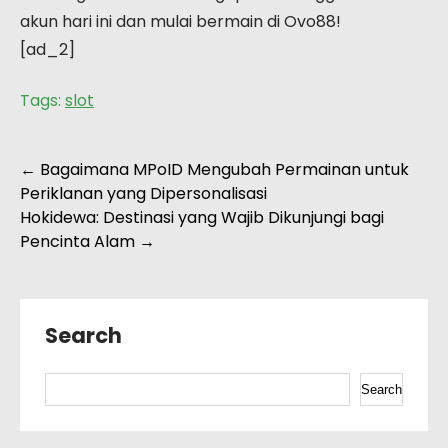
akun hari ini dan mulai bermain di Ovo88!
[ad_2]
Tags:
slot
Post
←
Bagaimana MPoID Mengubah Permainan untuk
Periklanan yang Dipersonalisasi
navigation
Hokidewa: Destinasi yang Wajib Dikunjungi bagi
Pencinta Alam
→
Search
Search