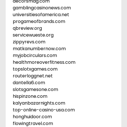
decorsmag.com
gamblingcasinonews.com
universitiesofamerica.net
progameofbrands.com
qbreview.org
servicewueste.org
zippyrevs.com
matkanumbernow.com
myjobcirculars.com
healthmoreoverfitness.com
topslotxgames.com
routerloggnet.net
dantella6.com
slotsgamesone.com
hispinzone.com
kalyanbazarnights.com
top-online-casino-usa.com
honghuidoor.com
flowingtravel.com