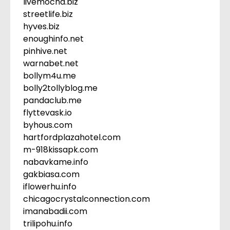
livemocha.biz
streetlife.biz
hyves.biz
enoughinfo.net
pinhive.net
warnabet.net
bollym4u.me
bolly2tollyblog.me
pandaclub.me
flyttevask.io
byhous.com
hartfordplazahotel.com
m-918kissapk.com
nabavkame.info
gakbiasa.com
iflowerhu.info
chicagocrystalconnection.com
imanabadii.com
trilipohu.info