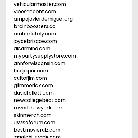
vehicularmaster.com
vibesaccent.com
ampajavierdemiguel.org
brainboosters.co
amberlately.com
joycebriscoe.com
aicarmina.com
mypartysupplystore.com
annforwisconsin.com
findjaipur.com
cultofjim.com
glimmerick.com
davidfollett.com
newcollegebeat.com
reverbnewyork.com
skinmerch.com
usvisaforum.com
bestmovierulz.com
jagalchi-trade.com