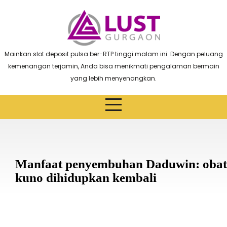
Skip
to
content
Mainkan slot deposit pulsa ber-RTP tinggi malam ini. Dengan peluang
kemenangan terjamin, Anda bisa menikmati pengalaman bermain
yang lebih menyenangkan.
Manfaat penyembuhan Daduwin: obat
kuno dihidupkan kembali