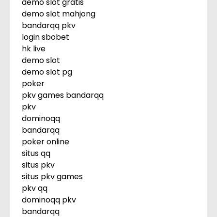
demo slot gratis
demo slot mahjong
bandarqq pkv
login sbobet
hk live
demo slot
demo slot pg
poker
pkv games bandarqq
pkv
dominoqq
bandarqq
poker online
situs qq
situs pkv
situs pkv games
pkv qq
dominoqq pkv
bandarqq