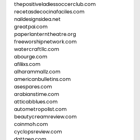
thepositiveladiessoccerclub.com
recetasdecocinafaciles.com
naildesignsidea.net
greatpai.com
paperlanterntheatre.org
freeworshipnetwork.com
watercraftllc.com
abourge.com
afiliixs.com
alharammallz.com
americanbulletins.com
asespares.com
arabianstime.com
atticabblues.com
autometropolist.com
beautycreamreview.com
coinmoh.com
cyclopsreview.com
dattgen.com