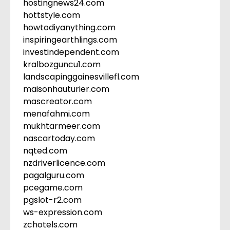
hostingnews24.com
hottstyle.com
howtodiyanything.com
inspiringearthlings.com
investindependent.com
kralbozguncu1.com
landscapinggainesvillefl.com
maisonhauturier.com
mascreator.com
menafahmi.com
mukhtarmeer.com
nascartoday.com
nqted.com
nzdriverlicence.com
pagalguru.com
pcegame.com
pgslot-r2.com
ws-expression.com
zchotels.com