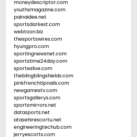
moneydescriptor.com
youthsmagazine.com
painaidee.net
sportsdarkest.com
webtoon.biz
thesportswires.com
hyungpro.com
sportingnewsnet.com
sportstime24day.com
sporteslive.com
theblingblingshields.com
pinkfrenchtipnails.com
newgamestv.com
sportsgallerys.com
sportsmirrors.net
datasports.net
atasehirescortu.net
engineeringtechub.com
jerryescorts.com