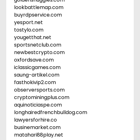
lookbattlemap.com
buyrdpservice.com
yesport.net
tostylo.com
yougetthat.net
sportsnetclub.com
newbestcrypto.com
oxfordsave.com
iclassicgames.com
saung-artikel.com
fasthokivip2.com
observersports.com
cryptominingplus.com
aquinoticiaspe.com
longhairedfrenchbulldog.com
lawyersforhire.co
businemarket.com
matahari88play.net