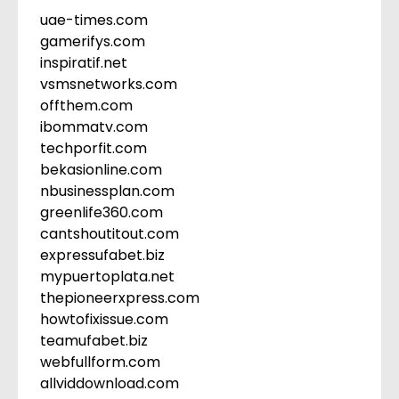
uae-times.com
gamerifys.com
inspiratif.net
vsmsnetworks.com
offthem.com
ibommatv.com
techporfit.com
bekasionline.com
nbusinessplan.com
greenlife360.com
cantshoutitout.com
expressufabet.biz
mypuertoplata.net
thepioneerxpress.com
howtofixissue.com
teamufabet.biz
webfullform.com
allviddownload.com