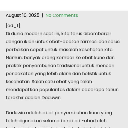
August 10, 2025
|
No Comments
[ad_1]
Di dunia modern saat ini, kita terus dibombardir
dengan iklan untuk obat-obatan farmasi dan solusi
perbaikan cepat untuk masalah kesehatan kita.
Namun, banyak orang kembali ke obat kuno dan
praktik penyembuhan tradisional untuk mencari
pendekatan yang lebih alami dan holistik untuk
kesehatan. Salah satu obat yang telah
mendapatkan popularitas dalam beberapa tahun
terakhir adalah Daduwin.
Daduwin adalah obat penyembuhan kuno yang
telah digunakan selama berabad -abad oleh