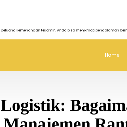
ngan peluang kemenangan terjamin, Anda bisa menikmati pengalaman be
Home
Logistik: Baga
i Manajemen Rant