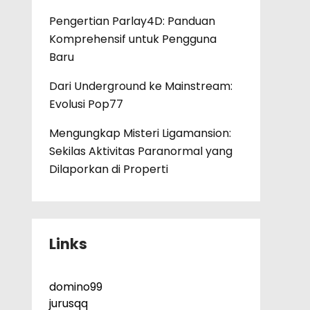
Pengertian Parlay4D: Panduan
Komprehensif untuk Pengguna
Baru
Dari Underground ke Mainstream:
Evolusi Pop77
Mengungkap Misteri Ligamansion:
Sekilas Aktivitas Paranormal yang
Dilaporkan di Properti
Links
domino99
jurusqq