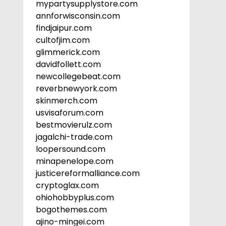
mypartysupplystore.com
annforwisconsin.com
findjaipur.com
cultofjim.com
glimmerick.com
davidfollett.com
newcollegebeat.com
reverbnewyork.com
skinmerch.com
usvisaforum.com
bestmovierulz.com
jagalchi-trade.com
loopersound.com
minapenelope.com
justicereformalliance.com
cryptoglax.com
ohiohobbyplus.com
bogothemes.com
ajino-mingei.com