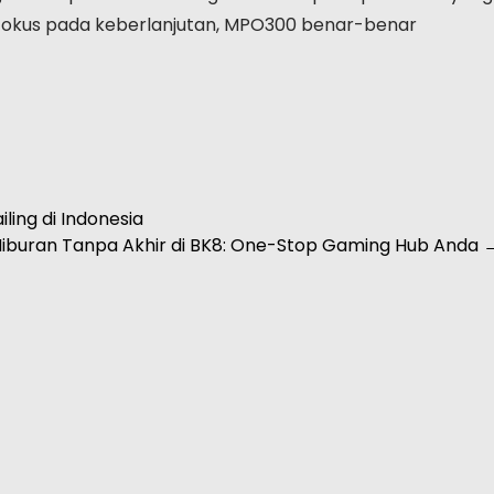
n fokus pada keberlanjutan, MPO300 benar-benar
ling di Indonesia
Hiburan Tanpa Akhir di BK8: One-Stop Gaming Hub Anda