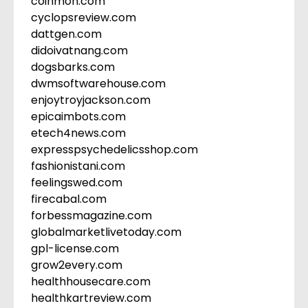
coinmoh.com
cyclopsreview.com
dattgen.com
didoivatnang.com
dogsbarks.com
dwmsoftwarehouse.com
enjoytroyjackson.com
epicaimbots.com
etech4news.com
expresspsychedelicsshop.com
fashionistani.com
feelingswed.com
firecabal.com
forbessmagazine.com
globalmarketlivetoday.com
gpl-license.com
grow2every.com
healthhousecare.com
healthkartreview.com