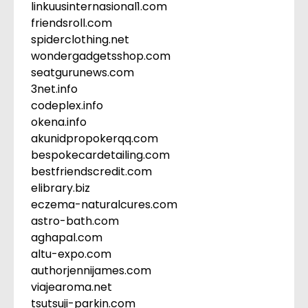
linkuusinternasional1.com
friendsroll.com
spiderclothing.net
wondergadgetsshop.com
seatgurunews.com
3net.info
codeplex.info
okena.info
akunidpropokerqq.com
bespokecardetailing.com
bestfriendscredit.com
elibrary.biz
eczema-naturalcures.com
astro-bath.com
aghapal.com
altu-expo.com
authorjennijames.com
viajearoma.net
tsutsuji-parkin.com