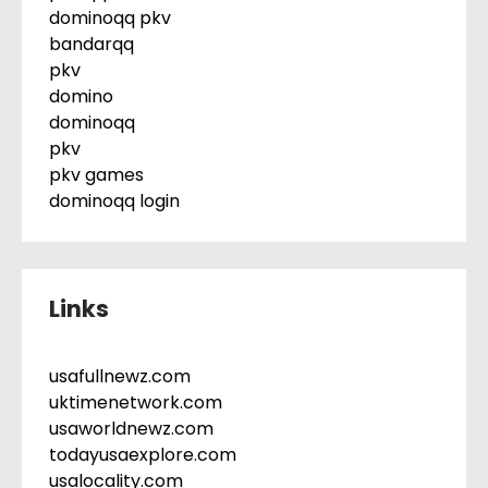
dominoqq pkv
bandarqq
pkv
domino
dominoqq
pkv
pkv games
dominoqq login
Links
usafullnewz.com
uktimenetwork.com
usaworldnewz.com
todayusaexplore.com
usalocality.com