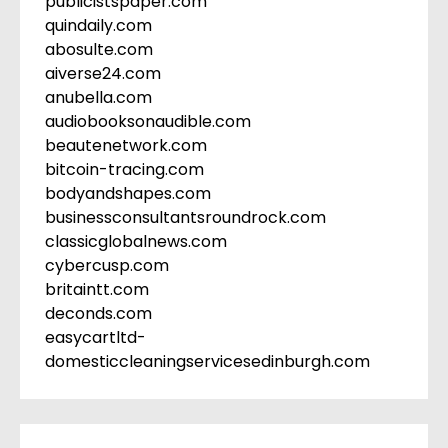
publicistspaper.com
quindaily.com
abosulte.com
aiverse24.com
anubella.com
audiobooksonaudible.com
beautenetwork.com
bitcoin-tracing.com
bodyandshapes.com
businessconsultantsroundrock.com
classicglobalnews.com
cybercusp.com
britaintt.com
deconds.com
easycartltd-
domesticcleaningservicesedinburgh.com