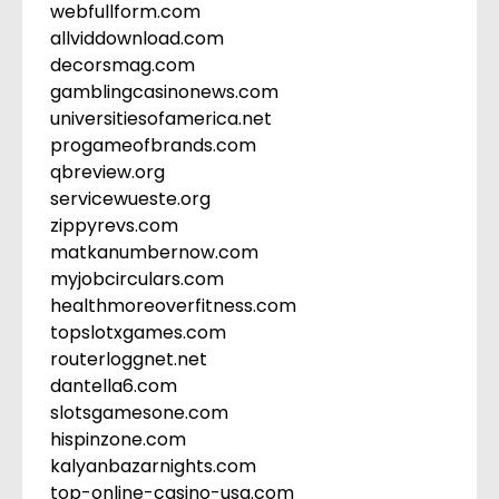
webfullform.com
allviddownload.com
decorsmag.com
gamblingcasinonews.com
universitiesofamerica.net
progameofbrands.com
qbreview.org
servicewueste.org
zippyrevs.com
matkanumbernow.com
myjobcirculars.com
healthmoreoverfitness.com
topslotxgames.com
routerloggnet.net
dantella6.com
slotsgamesone.com
hispinzone.com
kalyanbazarnights.com
top-online-casino-usa.com