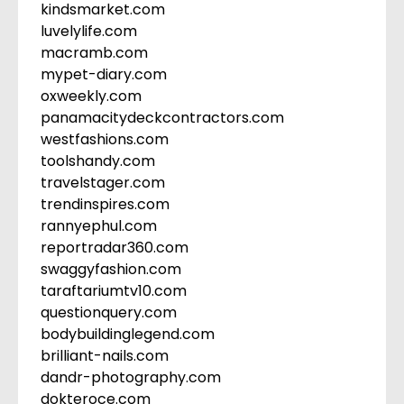
kindsmarket.com
luvelylife.com
macramb.com
mypet-diary.com
oxweekly.com
panamacitydeckcontractors.com
westfashions.com
toolshandy.com
travelstager.com
trendinspires.com
rannyephul.com
reportradar360.com
swaggyfashion.com
taraftariumtv10.com
questionquery.com
bodybuildinglegend.com
brilliant-nails.com
dandr-photography.com
dokteroce.com