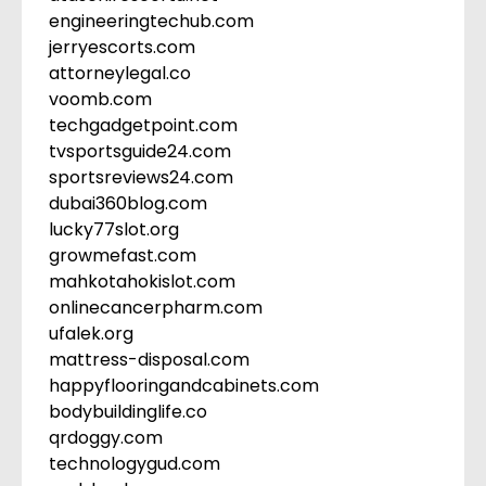
engineeringtechub.com
jerryescorts.com
attorneylegal.co
voomb.com
techgadgetpoint.com
tvsportsguide24.com
sportsreviews24.com
dubai360blog.com
lucky77slot.org
growmefast.com
mahkotahokislot.com
onlinecancerpharm.com
ufalek.org
mattress-disposal.com
happyflooringandcabinets.com
bodybuildinglife.co
qrdoggy.com
technologygud.com