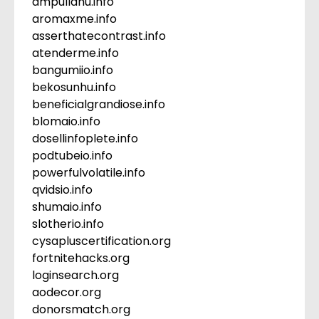
ampullahu.info
aromaxme.info
asserthatecontrast.info
atenderme.info
bangumiio.info
bekosunhu.info
beneficialgrandiose.info
blomaio.info
dosellinfoplete.info
podtubeio.info
powerfulvolatile.info
qvidsio.info
shumaio.info
slotherio.info
cysapluscertification.org
fortnitehacks.org
loginsearch.org
aodecor.org
donorsmatch.org