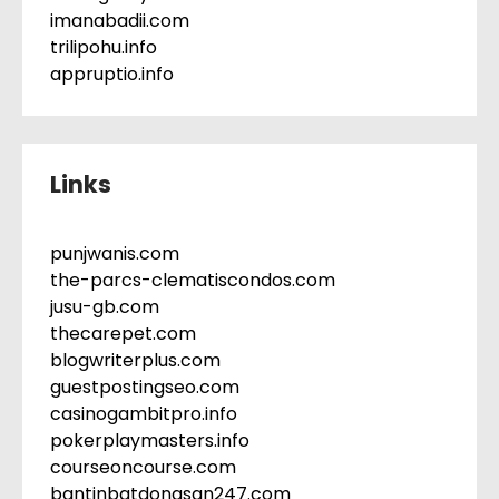
imanabadii.com
trilipohu.info
appruptio.info
Links
punjwanis.com
the-parcs-clematiscondos.com
jusu-gb.com
thecarepet.com
blogwriterplus.com
guestpostingseo.com
casinogambitpro.info
pokerplaymasters.info
courseoncourse.com
bantinbatdongsan247.com