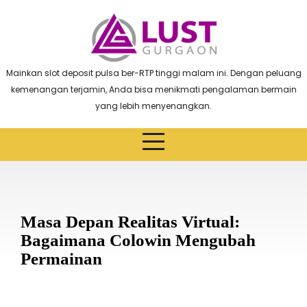
Skip
to
content
Mainkan slot deposit pulsa ber-RTP tinggi malam ini. Dengan peluang
kemenangan terjamin, Anda bisa menikmati pengalaman bermain
yang lebih menyenangkan.
Masa Depan Realitas Virtual:
Bagaimana Colowin Mengubah
Permainan