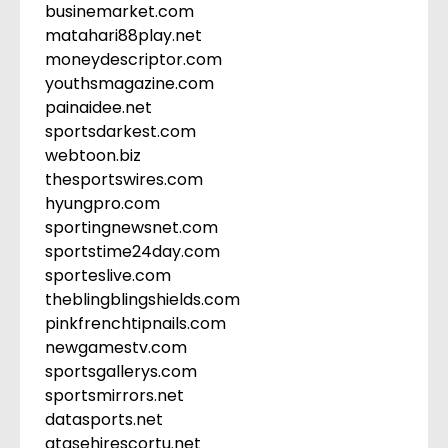
businemarket.com
matahari88play.net
moneydescriptor.com
youthsmagazine.com
painaidee.net
sportsdarkest.com
webtoon.biz
thesportswires.com
hyungpro.com
sportingnewsnet.com
sportstime24day.com
sporteslive.com
theblingblingshields.com
pinkfrenchtipnails.com
newgamestv.com
sportsgallerys.com
sportsmirrors.net
datasports.net
atasehirescortu.net