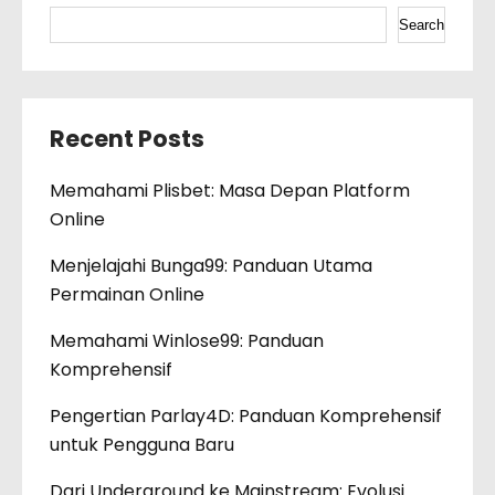
Search
Recent Posts
Memahami Plisbet: Masa Depan Platform
Online
Menjelajahi Bunga99: Panduan Utama
Permainan Online
Memahami Winlose99: Panduan
Komprehensif
Pengertian Parlay4D: Panduan Komprehensif
untuk Pengguna Baru
Dari Underground ke Mainstream: Evolusi