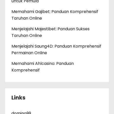
untuk Pemula
Memahami Gajibet: Panduan Komprehensif
Taruhan Online
Menjelajahi Majestibet: Panduan Sukses
Taruhan Online
Menjelajahi Saung4D: Panduan Komprehensif
Permainan Online
Memahami Ahlcasino: Panduan
Komprehensif
Links
domino99