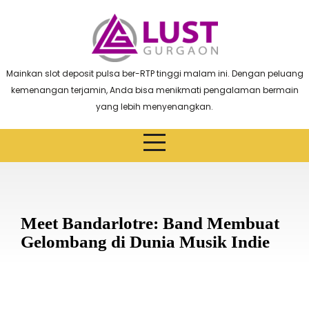
Skip
to
content
Mainkan slot deposit pulsa ber-RTP tinggi malam ini. Dengan peluang
kemenangan terjamin, Anda bisa menikmati pengalaman bermain
yang lebih menyenangkan.
Meet Bandarlotre: Band Membuat
Gelombang di Dunia Musik Indie