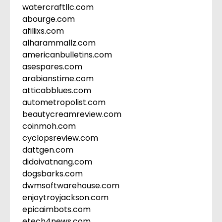
watercraftllc.com
abourge.com
afiliixs.com
alharammallz.com
americanbulletins.com
asespares.com
arabianstime.com
atticabblues.com
autometropolist.com
beautycreamreview.com
coinmoh.com
cyclopsreview.com
dattgen.com
didoivatnang.com
dogsbarks.com
dwmsoftwarehouse.com
enjoytroyjackson.com
epicaimbots.com
etech4news.com