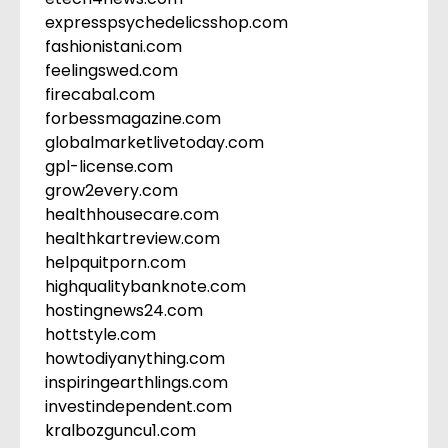
expresspsychedelicsshop.com
fashionistani.com
feelingswed.com
firecabal.com
forbessmagazine.com
globalmarketlivetoday.com
gpl-license.com
grow2every.com
healthhousecare.com
healthkartreview.com
helpquitporn.com
highqualitybanknote.com
hostingnews24.com
hottstyle.com
howtodiyanything.com
inspiringearthlings.com
investindependent.com
kralbozguncu1.com