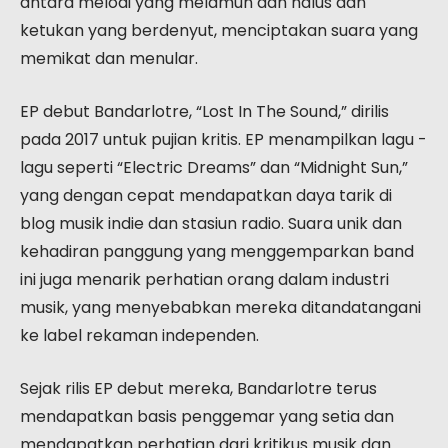
antara melodi yang melamun dan halus dan
ketukan yang berdenyut, menciptakan suara yang
memikat dan menular.
EP debut Bandarlotre, “Lost In The Sound,” dirilis
pada 2017 untuk pujian kritis. EP menampilkan lagu -
lagu seperti “Electric Dreams” dan “Midnight Sun,”
yang dengan cepat mendapatkan daya tarik di
blog musik indie dan stasiun radio. Suara unik dan
kehadiran panggung yang menggemparkan band
ini juga menarik perhatian orang dalam industri
musik, yang menyebabkan mereka ditandatangani
ke label rekaman independen.
Sejak rilis EP debut mereka, Bandarlotre terus
mendapatkan basis penggemar yang setia dan
mendapatkan perhatian dari kritikus musik dan