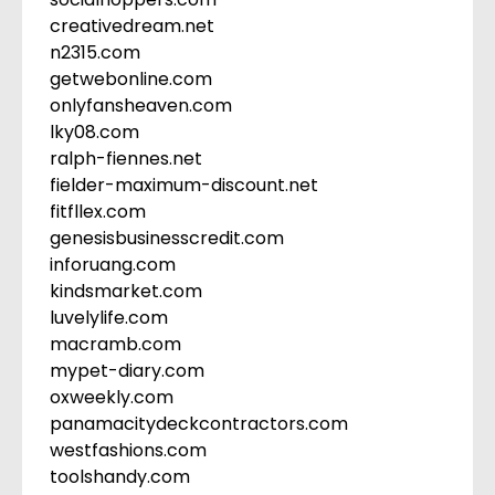
creativedream.net
n2315.com
getwebonline.com
onlyfansheaven.com
lky08.com
ralph-fiennes.net
fielder-maximum-discount.net
fitfllex.com
genesisbusinesscredit.com
inforuang.com
kindsmarket.com
luvelylife.com
macramb.com
mypet-diary.com
oxweekly.com
panamacitydeckcontractors.com
westfashions.com
toolshandy.com