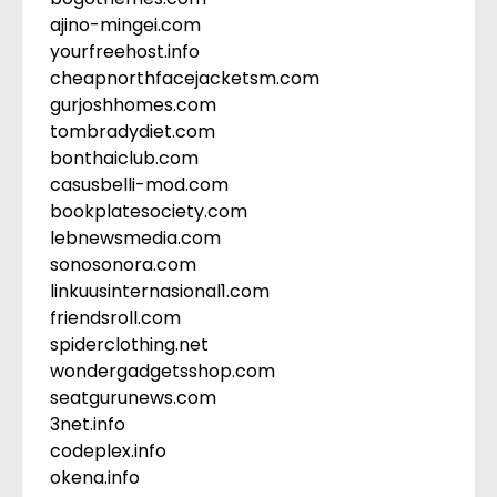
ajino-mingei.com
yourfreehost.info
cheapnorthfacejacketsm.com
gurjoshhomes.com
tombradydiet.com
bonthaiclub.com
casusbelli-mod.com
bookplatesociety.com
lebnewsmedia.com
sonosonora.com
linkuusinternasional1.com
friendsroll.com
spiderclothing.net
wondergadgetsshop.com
seatgurunews.com
3net.info
codeplex.info
okena.info