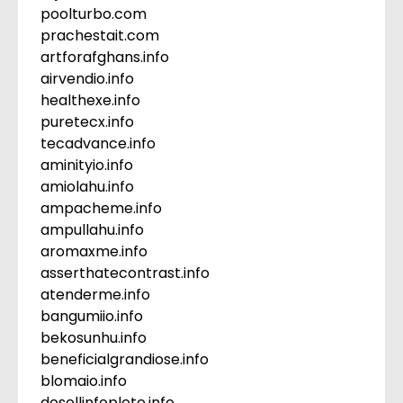
poolturbo.com
prachestait.com
artforafghans.info
airvendio.info
healthexe.info
puretecx.info
tecadvance.info
aminityio.info
amiolahu.info
ampacheme.info
ampullahu.info
aromaxme.info
asserthatecontrast.info
atenderme.info
bangumiio.info
bekosunhu.info
beneficialgrandiose.info
blomaio.info
dosellinfoplete.info