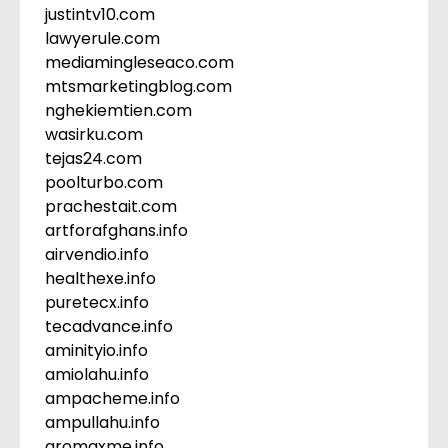
justintv10.com
lawyerule.com
mediamingleseaco.com
mtsmarketingblog.com
nghekiemtien.com
wasirku.com
tejas24.com
poolturbo.com
prachestait.com
artforafghans.info
airvendio.info
healthexe.info
puretecx.info
tecadvance.info
aminityio.info
amiolahu.info
ampacheme.info
ampullahu.info
aromaxme.info