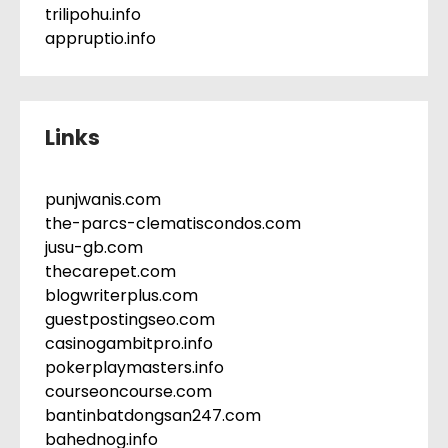
trilipohu.info
appruptio.info
Links
punjwanis.com
the-parcs-clematiscondos.com
jusu-gb.com
thecarepet.com
blogwriterplus.com
guestpostingseo.com
casinogambitpro.info
pokerplaymasters.info
courseoncourse.com
bantinbatdongsan247.com
bahednog.info