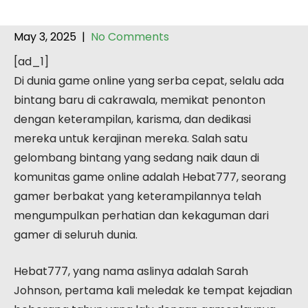
May 3, 2025
|
No Comments
[ad_1]
Di dunia game online yang serba cepat, selalu ada
bintang baru di cakrawala, memikat penonton
dengan keterampilan, karisma, dan dedikasi
mereka untuk kerajinan mereka. Salah satu
gelombang bintang yang sedang naik daun di
komunitas game online adalah Hebat777, seorang
gamer berbakat yang keterampilannya telah
mengumpulkan perhatian dan kekaguman dari
gamer di seluruh dunia.
Hebat777, yang nama aslinya adalah Sarah
Johnson, pertama kali meledak ke tempat kejadian