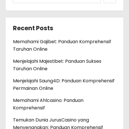
Recent Posts
Memahami Gajibet: Panduan Komprehensif
Taruhan Online
Menjelajahi Majestibet: Panduan Sukses
Taruhan Online
Menjelajahi Saung4D: Panduan Komprehensif
Permainan Online
Memahami Ahlcasino: Panduan
Komprehensif
Temukan Dunia JurusCasino yang
Menyenangkan: Panduan Komprehensif