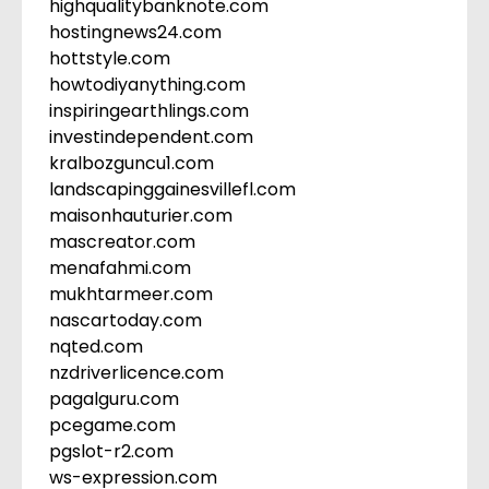
highqualitybanknote.com
hostingnews24.com
hottstyle.com
howtodiyanything.com
inspiringearthlings.com
investindependent.com
kralbozguncu1.com
landscapinggainesvillefl.com
maisonhauturier.com
mascreator.com
menafahmi.com
mukhtarmeer.com
nascartoday.com
nqted.com
nzdriverlicence.com
pagalguru.com
pcegame.com
pgslot-r2.com
ws-expression.com