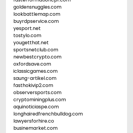
goldensnuggles.com
lookbattlemap.com
buyrdpservice.com
yesport.net
tostylo.com
yougetthat.net
sportsnetclub.com
newbestcrypto.com
oxfordsave.com
iclassicgames.com
saung-artikel.com
fasthokivip2.com
observersports.com
cryptominingplus.com
aquinoticiaspe.com
longhairedfrenchbulldog.com
lawyersforhire.co
businemarket.com