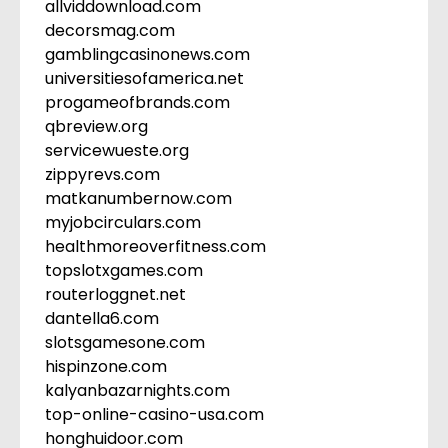
allviddownload.com
decorsmag.com
gamblingcasinonews.com
universitiesofamerica.net
progameofbrands.com
qbreview.org
servicewueste.org
zippyrevs.com
matkanumbernow.com
myjobcirculars.com
healthmoreoverfitness.com
topslotxgames.com
routerloggnet.net
dantella6.com
slotsgamesone.com
hispinzone.com
kalyanbazarnights.com
top-online-casino-usa.com
honghuidoor.com