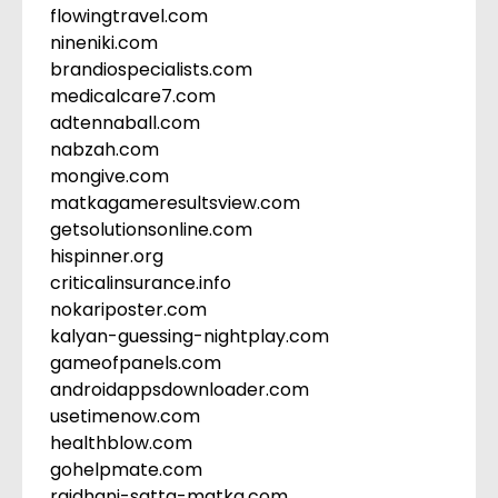
flowingtravel.com
nineniki.com
brandiospecialists.com
medicalcare7.com
adtennaball.com
nabzah.com
mongive.com
matkagameresultsview.com
getsolutionsonline.com
hispinner.org
criticalinsurance.info
nokariposter.com
kalyan-guessing-nightplay.com
gameofpanels.com
androidappsdownloader.com
usetimenow.com
healthblow.com
gohelpmate.com
rajdhani-satta-matka.com