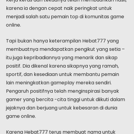
karena ia dengan cepat naik peringkat untuk
menjadi salah satu pemain top di komunitas game
online.
Tapi bukan hanya keterampilan Hebat777 yang
membuatnya mendapatkan pengikut yang setia –
itu juga kepribadiannya yang menarik dan sikap
positif. Dia dikenal karena sikapnya yang ramah,
sportif, dan kesediaan untuk membantu pemain
lain meningkatkan gameplay mereka sendiri.
Pengaruh positifnya telah menginspirasi banyak
gamer yang bercita -cita tinggi untuk diikuti dalam
jejaknya dan berjuang untuk kebesaran di dunia
game online.
Karena Hebat777 terus membuat nama untuk