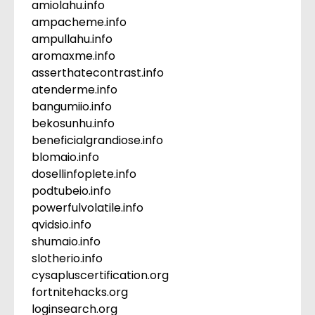
amiolahu.info
ampacheme.info
ampullahu.info
aromaxme.info
asserthatecontrast.info
atenderme.info
bangumiio.info
bekosunhu.info
beneficialgrandiose.info
blomaio.info
dosellinfoplete.info
podtubeio.info
powerfulvolatile.info
qvidsio.info
shumaio.info
slotherio.info
cysapluscertification.org
fortnitehacks.org
loginsearch.org