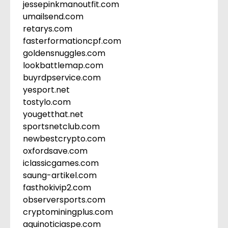
jessepinkmanoutfit.com
umailsend.com
retarys.com
fasterformationcpf.com
goldensnuggles.com
lookbattlemap.com
buyrdpservice.com
yesport.net
tostylo.com
yougetthat.net
sportsnetclub.com
newbestcrypto.com
oxfordsave.com
iclassicgames.com
saung-artikel.com
fasthokivip2.com
observersports.com
cryptominingplus.com
aquinoticiaspe.com