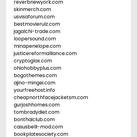
reverbnewyork.com
skinmerch.com
usvisaforum.com
bestmovierulz.com
jagalchi-trade.com
loopersound.com
minapenelope.com
justicereformalliance.com
cryptoglax.com
ohiohobbyplus.com
bogothemes.com
ajino-mingei.com
yourfreehost.info
cheapnorthfacejacketsm.com
gurjoshhomes.com
tombradydiet.com
bonthaiclub.com
casusbelli-mod.com
bookplatesociety.com