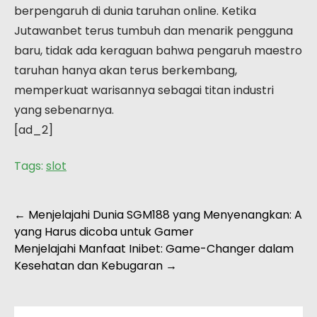
berpengaruh di dunia taruhan online. Ketika
Jutawanbet terus tumbuh dan menarik pengguna
baru, tidak ada keraguan bahwa pengaruh maestro
taruhan hanya akan terus berkembang,
memperkuat warisannya sebagai titan industri
yang sebenarnya.
[ad_2]
Tags:
slot
Post
←
Menjelajahi Dunia SGM188 yang Menyenangkan: A
yang Harus dicoba untuk Gamer
navigation
Menjelajahi Manfaat Inibet: Game-Changer dalam
Kesehatan dan Kebugaran
→