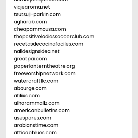
viajearoma.net
tsutsuji-parkin.com
agharab.com
cheapammousa.com
thepositiveladiessoccerclub.com
recetasdecocinafaciles.com
naildesignsidea.net
greatpai.com
paperlanterntheatre.org
freeworshipnetwork.com
watercraftllc.com
abourge.com
afiliixs.com
alharammallz.com
americanbulletins.com
asespares.com
arabianstime.com
atticabblues.com