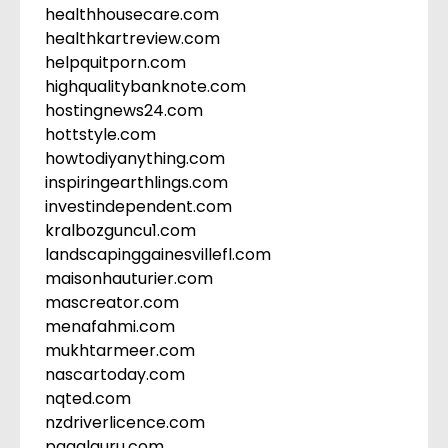
healthhousecare.com
healthkartreview.com
helpquitporn.com
highqualitybanknote.com
hostingnews24.com
hottstyle.com
howtodiyanything.com
inspiringearthlings.com
investindependent.com
kralbozguncu1.com
landscapinggainesvillefl.com
maisonhauturier.com
mascreator.com
menafahmi.com
mukhtarmeer.com
nascartoday.com
nqted.com
nzdriverlicence.com
pagalguru.com