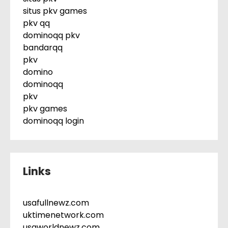
situs pkv games
pkv qq
dominoqq pkv
bandarqq
pkv
domino
dominoqq
pkv
pkv games
dominoqq login
Links
usafullnewz.com
uktimenetwork.com
usaworldnewz.com