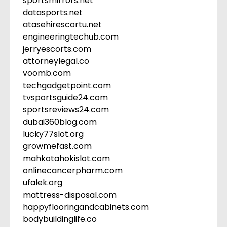
sportsmirrors.net
datasports.net
atasehirescortu.net
engineeringtechub.com
jerryescorts.com
attorneylegal.co
voomb.com
techgadgetpoint.com
tvsportsguide24.com
sportsreviews24.com
dubai360blog.com
lucky77slot.org
growmefast.com
mahkotahokislot.com
onlinecancerpharm.com
ufalek.org
mattress-disposal.com
happyflooringandcabinets.com
bodybuildinglife.co