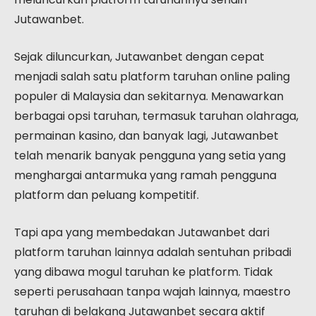
Jutawanbet.
Sejak diluncurkan, Jutawanbet dengan cepat
menjadi salah satu platform taruhan online paling
populer di Malaysia dan sekitarnya. Menawarkan
berbagai opsi taruhan, termasuk taruhan olahraga,
permainan kasino, dan banyak lagi, Jutawanbet
telah menarik banyak pengguna yang setia yang
menghargai antarmuka yang ramah pengguna
platform dan peluang kompetitif.
Tapi apa yang membedakan Jutawanbet dari
platform taruhan lainnya adalah sentuhan pribadi
yang dibawa mogul taruhan ke platform. Tidak
seperti perusahaan tanpa wajah lainnya, maestro
taruhan di belakang Jutawanbet secara aktif