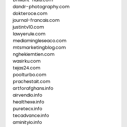
dandr-photography.com
dokteroce.com
journal-francais.com
justintv10.com
lawyerule.com
mediamingleseaco.com
mtsmarketingblog.com
nghekiemtien.com
wasirku.com
tejas24.com
poolturbo.com
prachestait.com
artforafghans.info
airvendio.info
healthexe.info
puretecx.info
tecadvance.info
aminityio.info