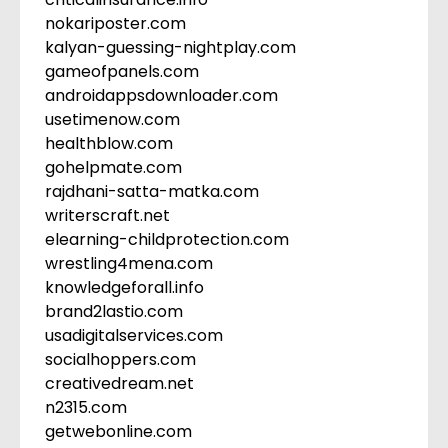
nokariposter.com
kalyan-guessing-nightplay.com
gameofpanels.com
androidappsdownloader.com
usetimenow.com
healthblow.com
gohelpmate.com
rajdhani-satta-matka.com
writerscraft.net
elearning-childprotection.com
wrestling4mena.com
knowledgeforall.info
brand2lastio.com
usadigitalservices.com
socialhoppers.com
creativedream.net
n2315.com
getwebonline.com