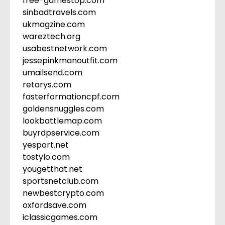
free-gamestop.com
sinbadtravels.com
ukmagzine.com
wareztech.org
usabestnetwork.com
jessepinkmanoutfit.com
umailsend.com
retarys.com
fasterformationcpf.com
goldensnuggles.com
lookbattlemap.com
buyrdpservice.com
yesport.net
tostylo.com
yougetthat.net
sportsnetclub.com
newbestcrypto.com
oxfordsave.com
iclassicgames.com