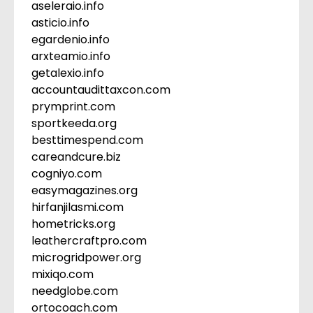
aseleraio.info
asticio.info
egardenio.info
arxteamio.info
getalexio.info
accountaudittaxcon.com
prymprint.com
sportkeeda.org
besttimespend.com
careandcure.biz
cogniyo.com
easymagazines.org
hirfanjilasmi.com
hometricks.org
leathercraftpro.com
microgridpower.org
mixiqo.com
needglobe.com
ortocoach.com