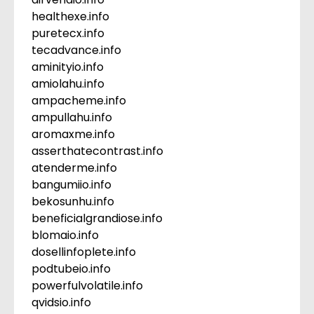
healthexe.info
puretecx.info
tecadvance.info
aminityio.info
amiolahu.info
ampacheme.info
ampullahu.info
aromaxme.info
asserthatecontrast.info
atenderme.info
bangumiio.info
bekosunhu.info
beneficialgrandiose.info
blomaio.info
dosellinfoplete.info
podtubeio.info
powerfulvolatile.info
qvidsio.info