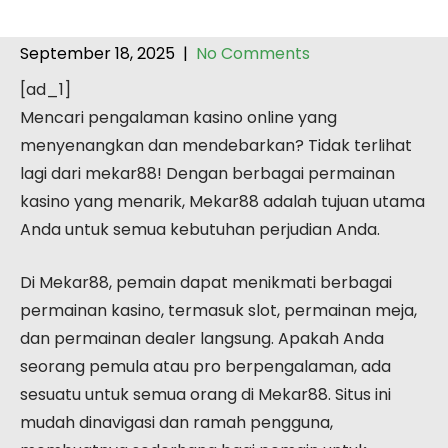
September 18, 2025
|
No Comments
[ad_1]
Mencari pengalaman kasino online yang
menyenangkan dan mendebarkan? Tidak terlihat
lagi dari mekar88! Dengan berbagai permainan
kasino yang menarik, Mekar88 adalah tujuan utama
Anda untuk semua kebutuhan perjudian Anda.
Di Mekar88, pemain dapat menikmati berbagai
permainan kasino, termasuk slot, permainan meja,
dan permainan dealer langsung. Apakah Anda
seorang pemula atau pro berpengalaman, ada
sesuatu untuk semua orang di Mekar88. Situs ini
mudah dinavigasi dan ramah pengguna,