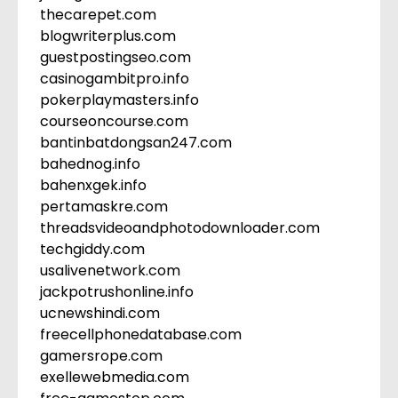
thecarepet.com
blogwriterplus.com
guestpostingseo.com
casinogambitpro.info
pokerplaymasters.info
courseoncourse.com
bantinbatdongsan247.com
bahednog.info
bahenxgek.info
pertamaskre.com
threadsvideoandphotodownloader.com
techgiddy.com
usalivenetwork.com
jackpotrushonline.info
ucnewshindi.com
freecellphonedatabase.com
gamersrope.com
exellewebmedia.com