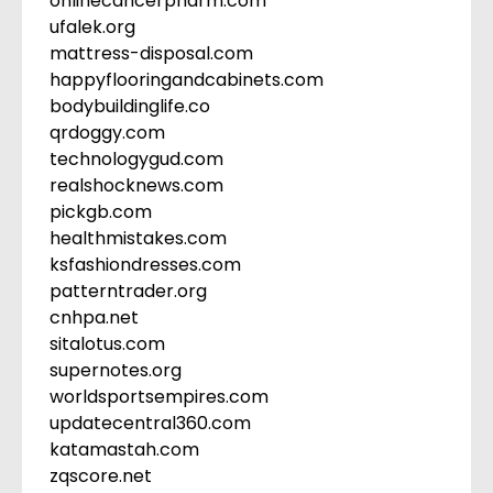
onlinecancerpharm.com
ufalek.org
mattress-disposal.com
happyflooringandcabinets.com
bodybuildinglife.co
qrdoggy.com
technologygud.com
realshocknews.com
pickgb.com
healthmistakes.com
ksfashiondresses.com
patterntrader.org
cnhpa.net
sitalotus.com
supernotes.org
worldsportsempires.com
updatecentral360.com
katamastah.com
zqscore.net