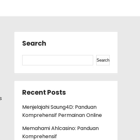
Search
Search
Recent Posts
s
Menjelajahi Saung4D: Panduan
Komprehensif Permainan Online
Memahami Ahlcasino: Panduan
Komprehensif