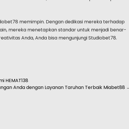
Studiobet78 memimpin. Dengan dedikasi mereka terhadap
esain, mereka menetapkan standar untuk menjadi benar-
kreativitas Anda, Anda bisa mengunjungi Studiobet78.
mi HEMAT138
ngan Anda dengan Layanan Taruhan Terbaik Miabet88