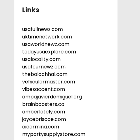
Links
usafullnewz.com
uktimenetwork.com
usaworldnewz.com
todayusaexplore.com
usalocality.com
usafournewz.com
thebalochhal.com
vehicularmaster.com
vibesaccent.com
ampajavierdemiguel.org
brainboosters.co
amberlately.com
joycebriscoe.com
aicarmina.com
mypartysupplystore.com