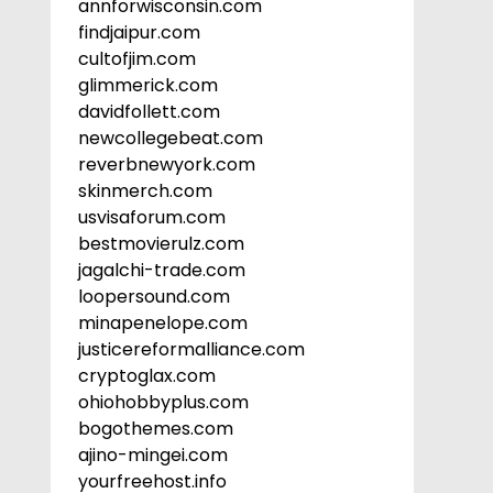
annforwisconsin.com
findjaipur.com
cultofjim.com
glimmerick.com
davidfollett.com
newcollegebeat.com
reverbnewyork.com
skinmerch.com
usvisaforum.com
bestmovierulz.com
jagalchi-trade.com
loopersound.com
minapenelope.com
justicereformalliance.com
cryptoglax.com
ohiohobbyplus.com
bogothemes.com
ajino-mingei.com
yourfreehost.info