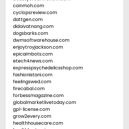
coinmoh.com
cyclopsreview.com
dattgen.com
didoivatnang.com
dogsbarks.com
dwmsoftwarehouse.com
enjoytroyjackson.com
epicaimbots.com
etech4news.com
expresspsychedelicsshop.com
fashionistani.com
feelingswed.com
firecabal.com
forbessmagazine.com
globalmarketlivetoday.com
gpl-license.com
grow2every.com
healthhousecare.com