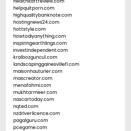
healthkartreview.com
helpquitporn.com
highqualitybanknote.com
hostingnews24.com
hottstyle.com
howtodiyanything.com
inspiringearthlings.com
investindependent.com
kralbozguncu1.com
landscapinggainesvillefl.com
maisonhauturier.com
mascreator.com
menafahmi.com
mukhtarmeer.com
nascartoday.com
nqted.com
nzdriverlicence.com
pagalguru.com
pcegame.com