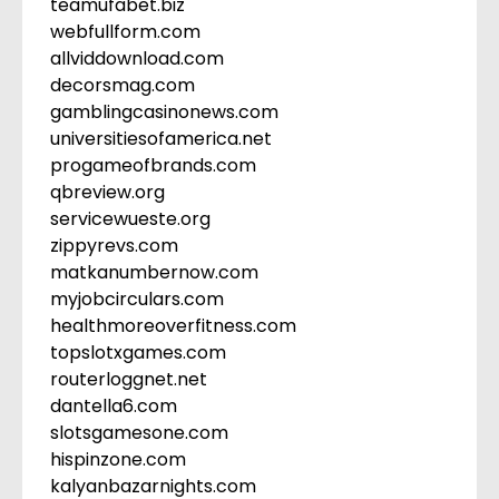
teamufabet.biz
webfullform.com
allviddownload.com
decorsmag.com
gamblingcasinonews.com
universitiesofamerica.net
progameofbrands.com
qbreview.org
servicewueste.org
zippyrevs.com
matkanumbernow.com
myjobcirculars.com
healthmoreoverfitness.com
topslotxgames.com
routerloggnet.net
dantella6.com
slotsgamesone.com
hispinzone.com
kalyanbazarnights.com