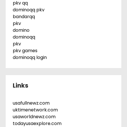
pkv qq
dominoqq pkv
bandarqq
pkv
domino
dominoqq
pkv
pkv games
dominoqq login
Links
usafullnewz.com
uktimenetwork.com
usaworldnewz.com
todayusaexplore.com