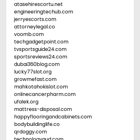
atasehirescortu.net
engineeringtechub.com
jerryescorts.com
attorneylegal.co
voomb.com
techgadgetpoint.com
tvsportsguide24.com
sportsreviews24.com
dubai360blog.com
lucky77slot.org
growmefast.com
mahkotahokislot.com
onlinecancerpharm.com
ufalek.org
mattress-disposal.com
happyflooringandcabinets.com
bodybuildinglife.co
qrdoggy.com
technologygud.com