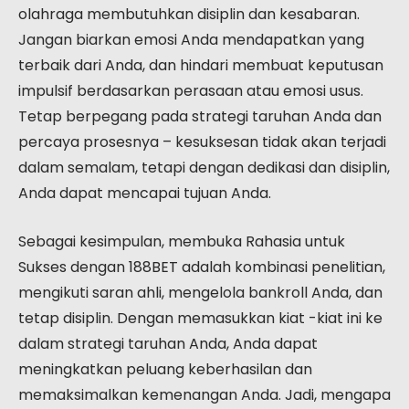
olahraga membutuhkan disiplin dan kesabaran.
Jangan biarkan emosi Anda mendapatkan yang
terbaik dari Anda, dan hindari membuat keputusan
impulsif berdasarkan perasaan atau emosi usus.
Tetap berpegang pada strategi taruhan Anda dan
percaya prosesnya – kesuksesan tidak akan terjadi
dalam semalam, tetapi dengan dedikasi dan disiplin,
Anda dapat mencapai tujuan Anda.
Sebagai kesimpulan, membuka Rahasia untuk
Sukses dengan 188BET adalah kombinasi penelitian,
mengikuti saran ahli, mengelola bankroll Anda, dan
tetap disiplin. Dengan memasukkan kiat -kiat ini ke
dalam strategi taruhan Anda, Anda dapat
meningkatkan peluang keberhasilan dan
memaksimalkan kemenangan Anda. Jadi, mengapa