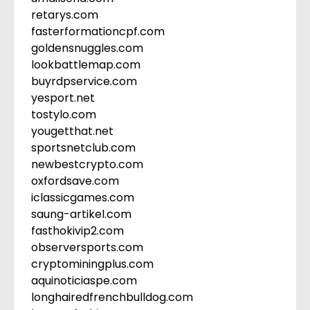
retarys.com
fasterformationcpf.com
goldensnuggles.com
lookbattlemap.com
buyrdpservice.com
yesport.net
tostylo.com
yougetthat.net
sportsnetclub.com
newbestcrypto.com
oxfordsave.com
iclassicgames.com
saung-artikel.com
fasthokivip2.com
observersports.com
cryptominingplus.com
aquinoticiaspe.com
longhairedfrenchbulldog.com