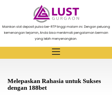
Skip
to
content
Mainkan slot deposit pulsa ber-RTP tinggi malam ini. Dengan peluang
kemenangan terjamin, Anda bisa menikmati pengalaman bermain
yang lebih menyenangkan.
Melepaskan Rahasia untuk Sukses
dengan 188bet