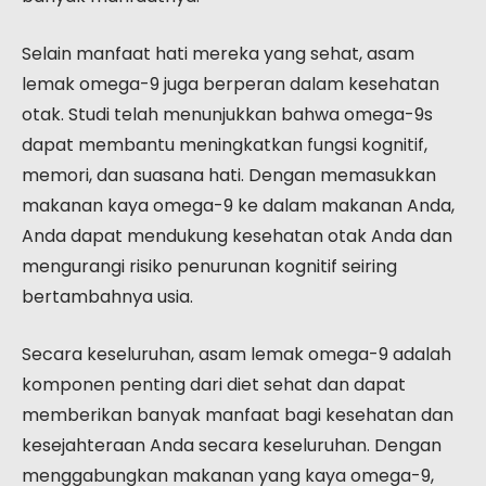
Selain manfaat hati mereka yang sehat, asam
lemak omega-9 juga berperan dalam kesehatan
otak. Studi telah menunjukkan bahwa omega-9s
dapat membantu meningkatkan fungsi kognitif,
memori, dan suasana hati. Dengan memasukkan
makanan kaya omega-9 ke dalam makanan Anda,
Anda dapat mendukung kesehatan otak Anda dan
mengurangi risiko penurunan kognitif seiring
bertambahnya usia.
Secara keseluruhan, asam lemak omega-9 adalah
komponen penting dari diet sehat dan dapat
memberikan banyak manfaat bagi kesehatan dan
kesejahteraan Anda secara keseluruhan. Dengan
menggabungkan makanan yang kaya omega-9,