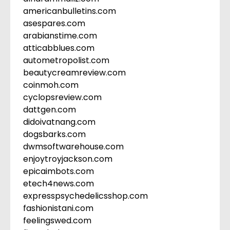
americanbulletins.com
asespares.com
arabianstime.com
atticabblues.com
autometropolist.com
beautycreamreview.com
coinmoh.com
cyclopsreview.com
dattgen.com
didoivatnang.com
dogsbarks.com
dwmsoftwarehouse.com
enjoytroyjackson.com
epicaimbots.com
etech4news.com
expresspsychedelicsshop.com
fashionistani.com
feelingswed.com