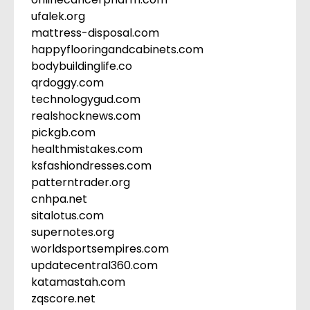
ufalek.org
mattress-disposal.com
happyflooringandcabinets.com
bodybuildinglife.co
qrdoggy.com
technologygud.com
realshocknews.com
pickgb.com
healthmistakes.com
ksfashiondresses.com
patterntrader.org
cnhpa.net
sitalotus.com
supernotes.org
worldsportsempires.com
updatecentral360.com
katamastah.com
zqscore.net