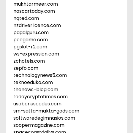
mukhtarmeer.com
nascartoday.com
nqted.com
nzdriverlicence.com
pagalguru.com
pcegame.com
pgslot-r2.com
ws-expression.com
zchotels.com
zepfo.com
technologynews5.com
teknoeduka.com
thenews-blog.com
todaycryptotimes.com
usabonuscodes.com
sm-satta-makta-gods.com
softwaredegimnasios.com
soopermagazine.com
spacecoastdailys.com