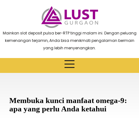
Skip
to
content
Mainkan slot deposit pulsa ber-RTP tinggi malam ini. Dengan peluang
kemenangan terjamin, Anda bisa menikmati pengalaman bermain
yang lebih menyenangkan.
Membuka kunci manfaat omega-9:
apa yang perlu Anda ketahui