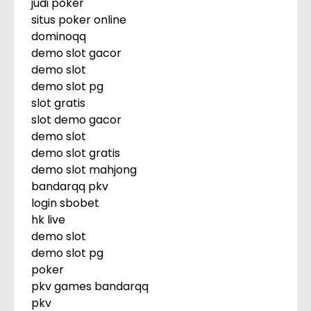
judi poker
situs poker online
dominoqq
demo slot gacor
demo slot
demo slot pg
slot gratis
slot demo gacor
demo slot
demo slot gratis
demo slot mahjong
bandarqq pkv
login sbobet
hk live
demo slot
demo slot pg
poker
pkv games bandarqq
pkv