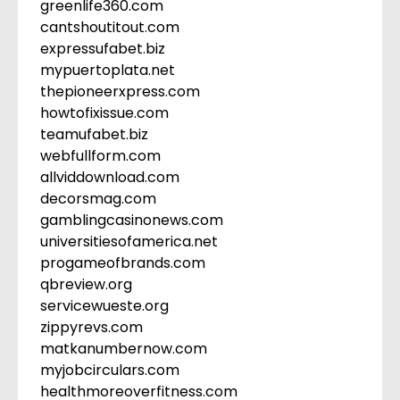
greenlife360.com
cantshoutitout.com
expressufabet.biz
mypuertoplata.net
thepioneerxpress.com
howtofixissue.com
teamufabet.biz
webfullform.com
allviddownload.com
decorsmag.com
gamblingcasinonews.com
universitiesofamerica.net
progameofbrands.com
qbreview.org
servicewueste.org
zippyrevs.com
matkanumbernow.com
myjobcirculars.com
healthmoreoverfitness.com