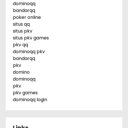
dominoqq
bandarqq
poker online
situs qq
situs pkv
situs pkv games
pkv qq
dominoqq pkv
bandarqq
pkv
domino
dominoqq
pkv
pkv games
dominoqq login
Links