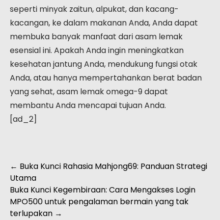
seperti minyak zaitun, alpukat, dan kacang-
kacangan, ke dalam makanan Anda, Anda dapat
membuka banyak manfaat dari asam lemak
esensial ini. Apakah Anda ingin meningkatkan
kesehatan jantung Anda, mendukung fungsi otak
Anda, atau hanya mempertahankan berat badan
yang sehat, asam lemak omega-9 dapat
membantu Anda mencapai tujuan Anda.
[ad_2]
Post
←
Buka Kunci Rahasia Mahjong69: Panduan Strategi
Utama
navigation
Buka Kunci Kegembiraan: Cara Mengakses Login
MPO500 untuk pengalaman bermain yang tak
terlupakan
→