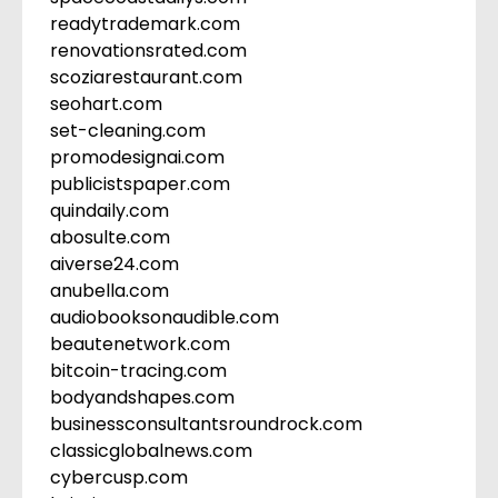
readytrademark.com
renovationsrated.com
scoziarestaurant.com
seohart.com
set-cleaning.com
promodesignai.com
publicistspaper.com
quindaily.com
abosulte.com
aiverse24.com
anubella.com
audiobooksonaudible.com
beautenetwork.com
bitcoin-tracing.com
bodyandshapes.com
businessconsultantsroundrock.com
classicglobalnews.com
cybercusp.com