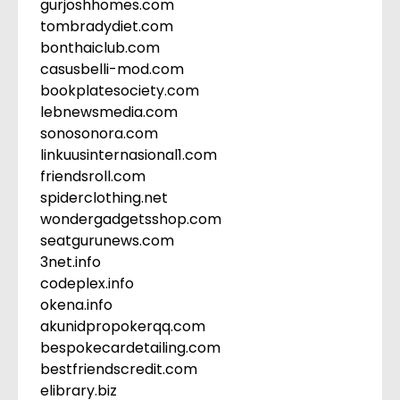
gurjoshhomes.com
tombradydiet.com
bonthaiclub.com
casusbelli-mod.com
bookplatesociety.com
lebnewsmedia.com
sonosonora.com
linkuusinternasional1.com
friendsroll.com
spiderclothing.net
wondergadgetsshop.com
seatgurunews.com
3net.info
codeplex.info
okena.info
akunidpropokerqq.com
bespokecardetailing.com
bestfriendscredit.com
elibrary.biz