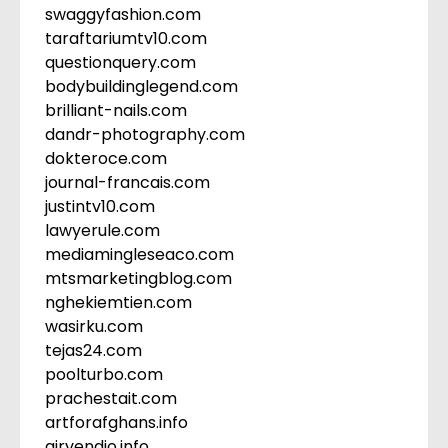
swaggyfashion.com
taraftariumtv10.com
questionquery.com
bodybuildinglegend.com
brilliant-nails.com
dandr-photography.com
dokteroce.com
journal-francais.com
justintv10.com
lawyerule.com
mediamingleseaco.com
mtsmarketingblog.com
nghekiemtien.com
wasirku.com
tejas24.com
poolturbo.com
prachestait.com
artforafghans.info
airvendio.info