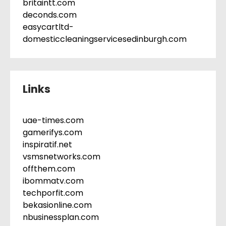
britaintt.com
deconds.com
easycartltd-
domesticcleaningservicesedinburgh.com
Links
uae-times.com
gamerifys.com
inspiratif.net
vsmsnetworks.com
offthem.com
ibommatv.com
techporfit.com
bekasionline.com
nbusinessplan.com