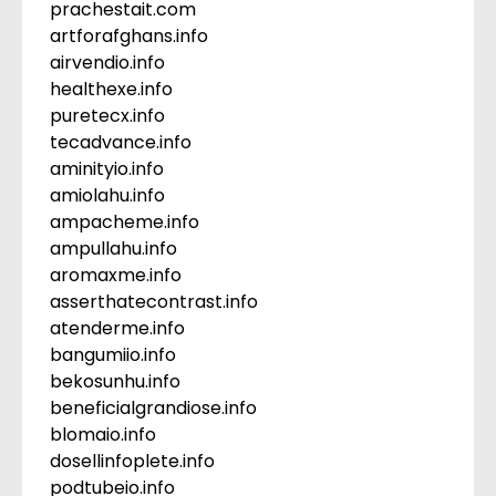
prachestait.com
artforafghans.info
airvendio.info
healthexe.info
puretecx.info
tecadvance.info
aminityio.info
amiolahu.info
ampacheme.info
ampullahu.info
aromaxme.info
asserthatecontrast.info
atenderme.info
bangumiio.info
bekosunhu.info
beneficialgrandiose.info
blomaio.info
dosellinfoplete.info
podtubeio.info