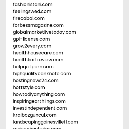
fashionistani.com
feelingswed.com
firecabal.com
forbessmagazine.com
globalmarketlivetoday.com
gpl-license.com
grow2every.com
healthhousecare.com
healthkartreview.com
helpquitporn.com
highqualitybanknote.com
hostingnews24.com
hottstyle.com
howtodiyanything.com
inspiringearthlings.com
investindependent.com
kralbozguncu1.com
landscapinggainesvillefl.com
maisonhauturier.com