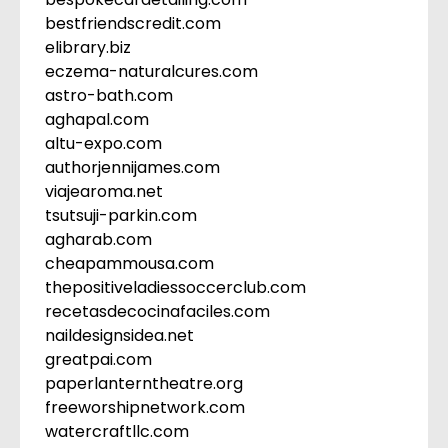
bestfriendscredit.com
elibrary.biz
eczema-naturalcures.com
astro-bath.com
aghapal.com
altu-expo.com
authorjennijames.com
viajearoma.net
tsutsuji-parkin.com
agharab.com
cheapammousa.com
thepositiveladiessoccerclub.com
recetasdecocinafaciles.com
naildesignsidea.net
greatpai.com
paperlanterntheatre.org
freeworshipnetwork.com
watercraftllc.com