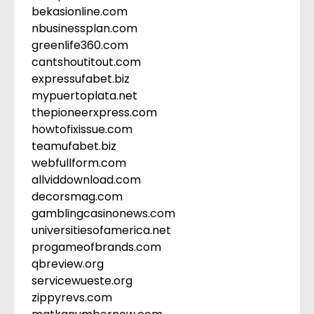
bekasionline.com
nbusinessplan.com
greenlife360.com
cantshoutitout.com
expressufabet.biz
mypuertoplata.net
thepioneerxpress.com
howtofixissue.com
teamufabet.biz
webfullform.com
allviddownload.com
decorsmag.com
gamblingcasinonews.com
universitiesofamerica.net
progameofbrands.com
qbreview.org
servicewueste.org
zippyrevs.com