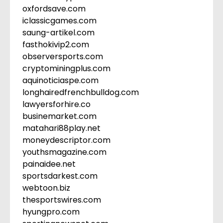
oxfordsave.com
iclassicgames.com
saung-artikel.com
fasthokivip2.com
observersports.com
cryptominingplus.com
aquinoticiaspe.com
longhairedfrenchbulldog.com
lawyersforhire.co
businemarket.com
matahari88play.net
moneydescriptor.com
youthsmagazine.com
painaidee.net
sportsdarkest.com
webtoon.biz
thesportswires.com
hyungpro.com