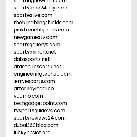
sportingnewsnet.com
sportstime24day.com
sporteslive.com
theblingblingshields.com
pinkfrenchtipnails.com
newgamestv.com
sportsgallerys.com
sportsmirrors.net
datasports.net
atasehirescortu.net
engineeringtechub.com
jerryescorts.com
attorneylegal.co
voomb.com
techgadgetpoint.com
tvsportsguide24.com
sportsreviews24.com
dubai360blog.com
lucky77slot.org