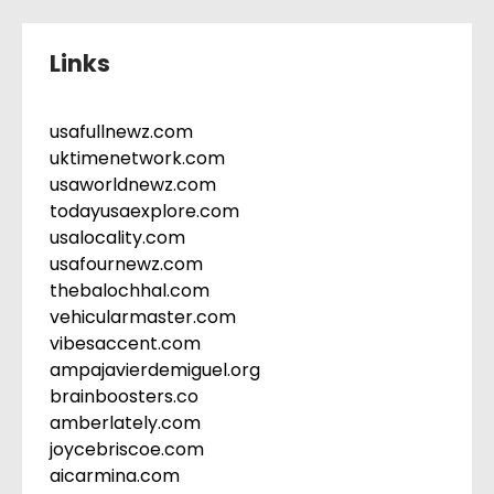
Links
usafullnewz.com
uktimenetwork.com
usaworldnewz.com
todayusaexplore.com
usalocality.com
usafournewz.com
thebalochhal.com
vehicularmaster.com
vibesaccent.com
ampajavierdemiguel.org
brainboosters.co
amberlately.com
joycebriscoe.com
aicarmina.com