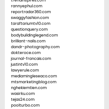
trendinspires.com
rannyephul.com
reportradar360.com
swaggyfashion.com
taraftariumtv10.com
questionquery.com
bodybuildinglegend.com
brilliant-nails.com
dandr-photography.com
dokteroce.com
journal-francais.com
justintv10.com
lawyerule.com
mediamingleseaco.com
mtsmarketingblog.com
nghekiemtien.com
wasirku.com
tejas24.com
poolturbo.com