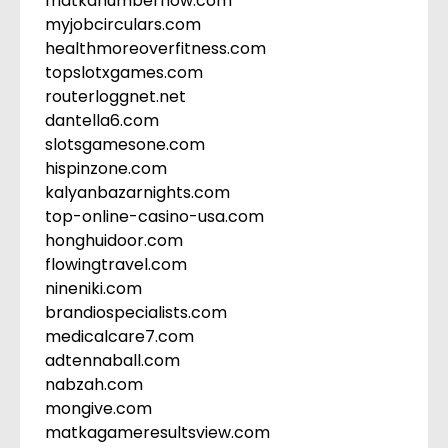
matkanumbernow.com
myjobcirculars.com
healthmoreoverfitness.com
topslotxgames.com
routerloggnet.net
dantella6.com
slotsgamesone.com
hispinzone.com
kalyanbazarnights.com
top-online-casino-usa.com
honghuidoor.com
flowingtravel.com
nineniki.com
brandiospecialists.com
medicalcare7.com
adtennaball.com
nabzah.com
mongive.com
matkagameresultsview.com