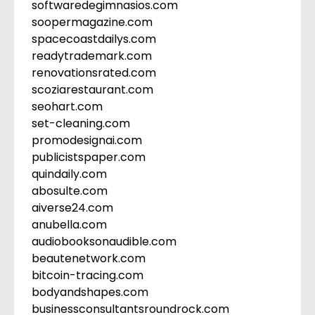
softwaredegimnasios.com
soopermagazine.com
spacecoastdailys.com
readytrademark.com
renovationsrated.com
scoziarestaurant.com
seohart.com
set-cleaning.com
promodesignai.com
publicistspaper.com
quindaily.com
abosulte.com
aiverse24.com
anubella.com
audiobooksonaudible.com
beautenetwork.com
bitcoin-tracing.com
bodyandshapes.com
businessconsultantsroundrock.com