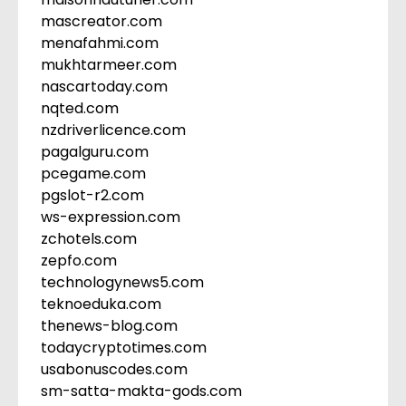
mascreator.com
menafahmi.com
mukhtarmeer.com
nascartoday.com
nqted.com
nzdriverlicence.com
pagalguru.com
pcegame.com
pgslot-r2.com
ws-expression.com
zchotels.com
zepfo.com
technologynews5.com
teknoeduka.com
thenews-blog.com
todaycryptotimes.com
usabonuscodes.com
sm-satta-makta-gods.com