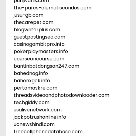
punjwanis.com
the-parcs-clematiscondos.com
jusu-gb.com
thecarepet.com
blogwriterplus.com
guestpostingseo.com
casinogambitpro.info
pokerplaymasters.info
courseoncourse.com
bantinbatdongsan247.com
bahednog.info
bahenxgek.info
pertamaskre.com
threadsvideoandphotodownloader.com
techgiddy.com
usalivenetwork.com
jackpotrushonline.info
ucnewshindi.com
freecellphonedatabase.com