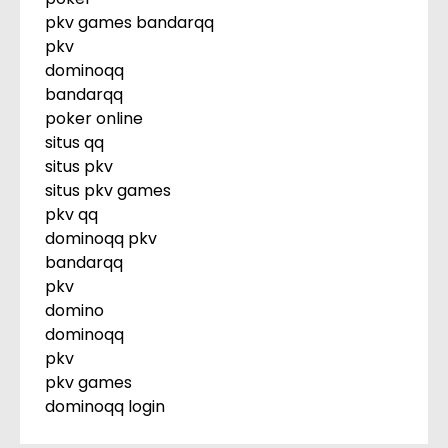
pkv games bandarqq
pkv
dominoqq
bandarqq
poker online
situs qq
situs pkv
situs pkv games
pkv qq
dominoqq pkv
bandarqq
pkv
domino
dominoqq
pkv
pkv games
dominoqq login