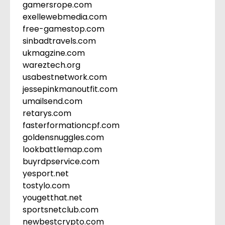
gamersrope.com
exellewebmedia.com
free-gamestop.com
sinbadtravels.com
ukmagzine.com
wareztech.org
usabestnetwork.com
jessepinkmanoutfit.com
umailsend.com
retarys.com
fasterformationcpf.com
goldensnuggles.com
lookbattlemap.com
buyrdpservice.com
yesport.net
tostylo.com
yougetthat.net
sportsnetclub.com
newbestcrypto.com