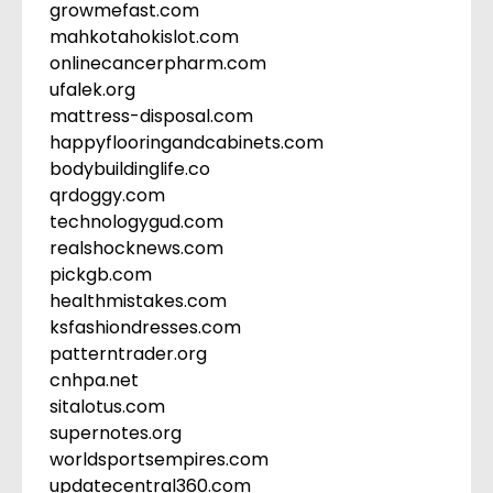
growmefast.com
mahkotahokislot.com
onlinecancerpharm.com
ufalek.org
mattress-disposal.com
happyflooringandcabinets.com
bodybuildinglife.co
qrdoggy.com
technologygud.com
realshocknews.com
pickgb.com
healthmistakes.com
ksfashiondresses.com
patterntrader.org
cnhpa.net
sitalotus.com
supernotes.org
worldsportsempires.com
updatecentral360.com