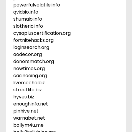
powerfulvolatile.info
qvidsio.info
shumaio.info
slotherio.info
cysapluscertification.org
fortnitehacks.org
loginsearch.org
aodecor.org
donorsmatch.org
nowtimes.org
casinoeing.org
livemocha.biz
streetlife.biz
hyves.biz
enoughinfo.net
pinhive.net
warnabet.net
bollym4u.me