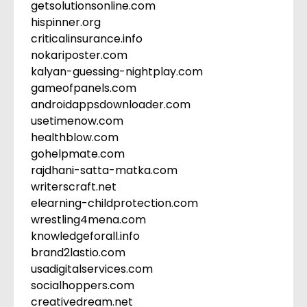
getsolutionsonline.com
hispinner.org
criticalinsurance.info
nokariposter.com
kalyan-guessing-nightplay.com
gameofpanels.com
androidappsdownloader.com
usetimenow.com
healthblow.com
gohelpmate.com
rajdhani-satta-matka.com
writerscraft.net
elearning-childprotection.com
wrestling4mena.com
knowledgeforall.info
brand2lastio.com
usadigitalservices.com
socialhoppers.com
creativedream.net