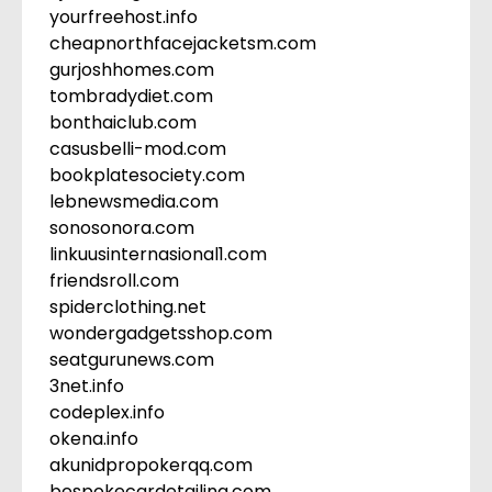
yourfreehost.info
cheapnorthfacejacketsm.com
gurjoshhomes.com
tombradydiet.com
bonthaiclub.com
casusbelli-mod.com
bookplatesociety.com
lebnewsmedia.com
sonosonora.com
linkuusinternasional1.com
friendsroll.com
spiderclothing.net
wondergadgetsshop.com
seatgurunews.com
3net.info
codeplex.info
okena.info
akunidpropokerqq.com
bespokecardetailing.com