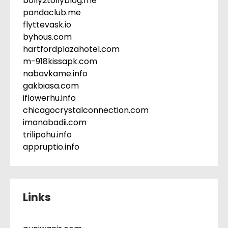
bolly2tollyblog.me
pandaclub.me
flyttevask.io
byhous.com
hartfordplazahotel.com
m-918kissapk.com
nabavkame.info
gakbiasa.com
iflowerhu.info
chicagocrystalconnection.com
imanabadii.com
trilipohu.info
appruptio.info
Links