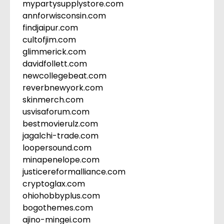
mypartysupplystore.com
annforwisconsin.com
findjaipur.com
cultofjim.com
glimmerick.com
davidfollett.com
newcollegebeat.com
reverbnewyork.com
skinmerch.com
usvisaforum.com
bestmovierulz.com
jagalchi-trade.com
loopersound.com
minapenelope.com
justicereformalliance.com
cryptoglax.com
ohiohobbyplus.com
bogothemes.com
ajino-mingei.com