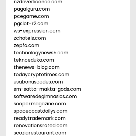
nzdriverlicence.com
pagalguru.com
pcegame.com
pgslot-r2.com
ws-expression.com
zchotels.com
zepfo.com
technologynews5.com
teknoeduka.com
thenews-blog.com
todaycryptotimes.com
usabonuscodes.com
sm-satta-makta-gods.com
softwaredegimnasios.com
soopermagazine.com
spacecoastdailys.com
readytrademark.com
renovationsrated.com
scoziarestaurant.com