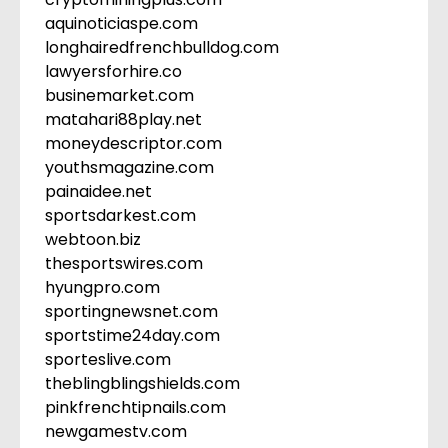
aquinoticiaspe.com
longhairedfrenchbulldog.com
lawyersforhire.co
businemarket.com
matahari88play.net
moneydescriptor.com
youthsmagazine.com
painaidee.net
sportsdarkest.com
webtoon.biz
thesportswires.com
hyungpro.com
sportingnewsnet.com
sportstime24day.com
sporteslive.com
theblingblingshields.com
pinkfrenchtipnails.com
newgamestv.com