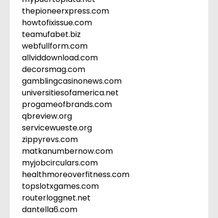
thepioneerxpress.com
howtofixissue.com
teamufabet.biz
webfullform.com
allviddownload.com
decorsmag.com
gamblingcasinonews.com
universitiesofamerica.net
progameofbrands.com
qbreview.org
servicewueste.org
zippyrevs.com
matkanumbernow.com
myjobcirculars.com
healthmoreoverfitness.com
topslotxgames.com
routerloggnet.net
dantella6.com