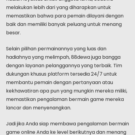
melakukan lebih dari yang diharapkan untuk
memastikan bahwa para pemain dilayani dengan
baik dan memiliki banyak peluang untuk menang
besar.
Selain pilihan permainannya yang luas dan
hadiahnya yang melimpah, 88dewa juga bangga
dengan layanan pelanggannya yang terbaik. Tim
dukungan khusus platform tersedia 24/7 untuk
membantu pemain dengan pertanyaan atau
kekhawatiran apa pun yang mungkin mereka miliki,
memastikan pengalaman bermain game mereka
lancar dan menyenangkan.
Jadi jika Anda siap membawa pengalaman bermain
game online Anda ke level berikutnya dan menang