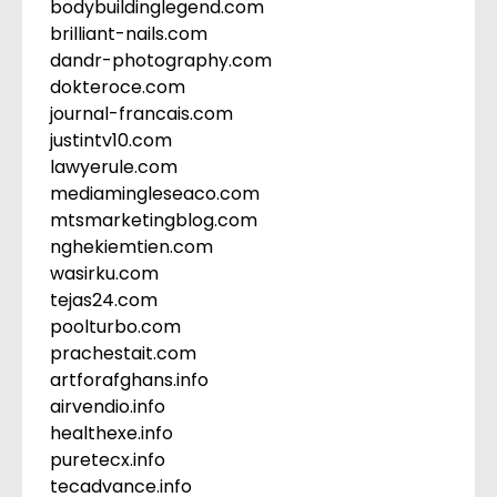
bodybuildinglegend.com
brilliant-nails.com
dandr-photography.com
dokteroce.com
journal-francais.com
justintv10.com
lawyerule.com
mediamingleseaco.com
mtsmarketingblog.com
nghekiemtien.com
wasirku.com
tejas24.com
poolturbo.com
prachestait.com
artforafghans.info
airvendio.info
healthexe.info
puretecx.info
tecadvance.info