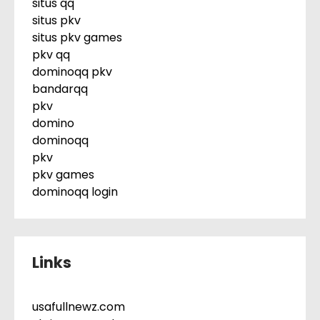
situs qq
situs pkv
situs pkv games
pkv qq
dominoqq pkv
bandarqq
pkv
domino
dominoqq
pkv
pkv games
dominoqq login
Links
usafullnewz.com