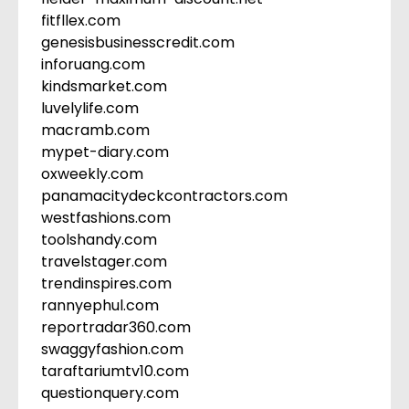
fitfllex.com
genesisbusinesscredit.com
inforuang.com
kindsmarket.com
luvelylife.com
macramb.com
mypet-diary.com
oxweekly.com
panamacitydeckcontractors.com
westfashions.com
toolshandy.com
travelstager.com
trendinspires.com
rannyephul.com
reportradar360.com
swaggyfashion.com
taraftariumtv10.com
questionquery.com