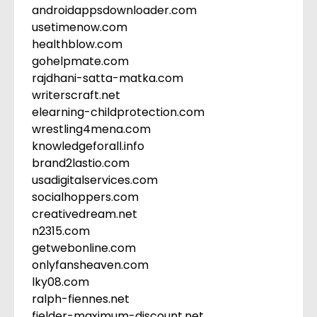
androidappsdownloader.com
usetimenow.com
healthblow.com
gohelpmate.com
rajdhani-satta-matka.com
writerscraft.net
elearning-childprotection.com
wrestling4mena.com
knowledgeforall.info
brand2lastio.com
usadigitalservices.com
socialhoppers.com
creativedream.net
n2315.com
getwebonline.com
onlyfansheaven.com
lky08.com
ralph-fiennes.net
fielder-maximum-discount.net