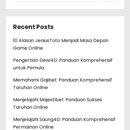
Recent Posts
10 Alasan JeniusToto Menjadi Masa Depan
Game Online
Pengertian Dewi4D: Panduan Komprehensif
untuk Pemula
Memahami Gajibet: Panduan Komprehensif
Taruhan Online
Menjelajahi Majestibet: Panduan Sukses
Taruhan Online
Menjelajahi Saung4D: Panduan Komprehensif
Permainan Online