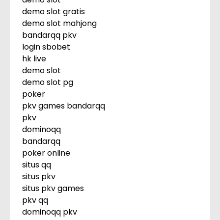
demo slot gratis
demo slot mahjong
bandarqq pkv
login sbobet
hk live
demo slot
demo slot pg
poker
pkv games bandarqq
pkv
dominoqq
bandarqq
poker online
situs qq
situs pkv
situs pkv games
pkv qq
dominoqq pkv