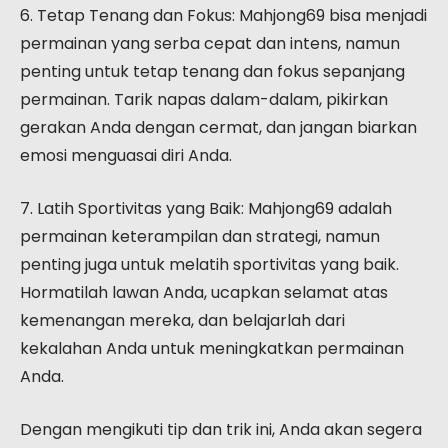
6. Tetap Tenang dan Fokus: Mahjong69 bisa menjadi
permainan yang serba cepat dan intens, namun
penting untuk tetap tenang dan fokus sepanjang
permainan. Tarik napas dalam-dalam, pikirkan
gerakan Anda dengan cermat, dan jangan biarkan
emosi menguasai diri Anda.
7. Latih Sportivitas yang Baik: Mahjong69 adalah
permainan keterampilan dan strategi, namun
penting juga untuk melatih sportivitas yang baik.
Hormatilah lawan Anda, ucapkan selamat atas
kemenangan mereka, dan belajarlah dari
kekalahan Anda untuk meningkatkan permainan
Anda.
Dengan mengikuti tip dan trik ini, Anda akan segera