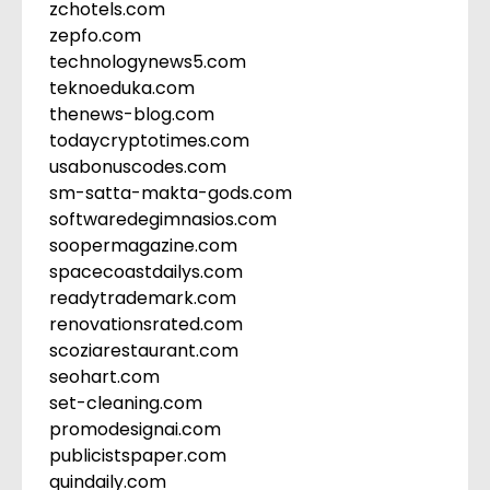
zchotels.com
zepfo.com
technologynews5.com
teknoeduka.com
thenews-blog.com
todaycryptotimes.com
usabonuscodes.com
sm-satta-makta-gods.com
softwaredegimnasios.com
soopermagazine.com
spacecoastdailys.com
readytrademark.com
renovationsrated.com
scoziarestaurant.com
seohart.com
set-cleaning.com
promodesignai.com
publicistspaper.com
quindaily.com