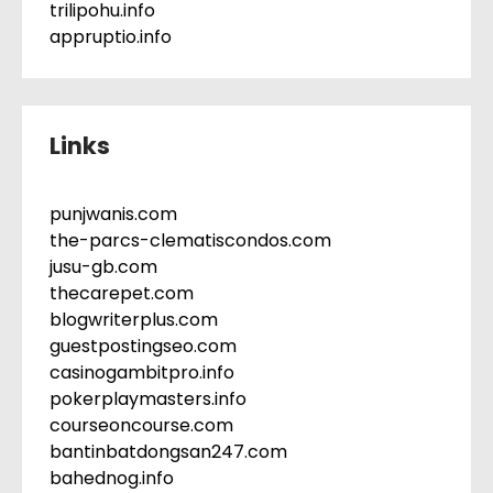
trilipohu.info
appruptio.info
Links
punjwanis.com
the-parcs-clematiscondos.com
jusu-gb.com
thecarepet.com
blogwriterplus.com
guestpostingseo.com
casinogambitpro.info
pokerplaymasters.info
courseoncourse.com
bantinbatdongsan247.com
bahednog.info