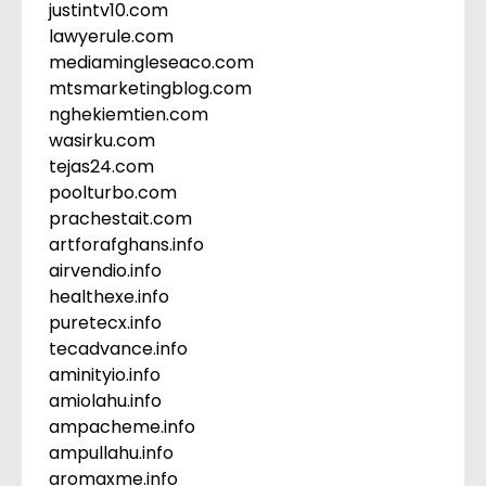
justintv10.com
lawyerule.com
mediamingleseaco.com
mtsmarketingblog.com
nghekiemtien.com
wasirku.com
tejas24.com
poolturbo.com
prachestait.com
artforafghans.info
airvendio.info
healthexe.info
puretecx.info
tecadvance.info
aminityio.info
amiolahu.info
ampacheme.info
ampullahu.info
aromaxme.info