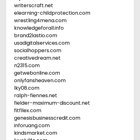
writerscraft.net
elearning-childprotection.com
wrestling4mena.com
knowledgeforall.info
brand2lastio.com
usadigitalservices.com
socialhoppers.com
creativedream.net
n2315.com
getwebonline.com
onlyfansheaven.com
lky08.com
ralph-fiennes.net
fielder-maximum-discount.net
fitfllex.com
genesisbusinesscredit.com
inforuang.com
kindsmarket.com