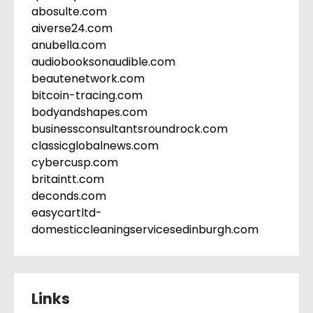
abosulte.com
aiverse24.com
anubella.com
audiobooksonaudible.com
beautenetwork.com
bitcoin-tracing.com
bodyandshapes.com
businessconsultantsroundrock.com
classicglobalnews.com
cybercusp.com
britaintt.com
deconds.com
easycartltd-
domesticcleaningservicesedinburgh.com
Links