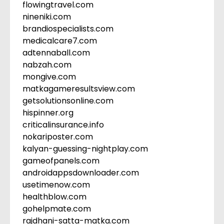
flowingtravel.com
nineniki.com
brandiospecialists.com
medicalcare7.com
adtennaball.com
nabzah.com
mongive.com
matkagameresultsview.com
getsolutionsonline.com
hispinner.org
criticalinsurance.info
nokariposter.com
kalyan-guessing-nightplay.com
gameofpanels.com
androidappsdownloader.com
usetimenow.com
healthblow.com
gohelpmate.com
rajdhani-satta-matka.com