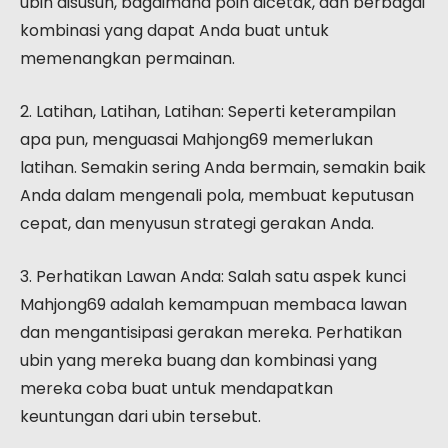
ubin disusun, bagaimana poin dicetak, dan berbagai
kombinasi yang dapat Anda buat untuk
memenangkan permainan.
2. Latihan, Latihan, Latihan: Seperti keterampilan
apa pun, menguasai Mahjong69 memerlukan
latihan. Semakin sering Anda bermain, semakin baik
Anda dalam mengenali pola, membuat keputusan
cepat, dan menyusun strategi gerakan Anda.
3. Perhatikan Lawan Anda: Salah satu aspek kunci
Mahjong69 adalah kemampuan membaca lawan
dan mengantisipasi gerakan mereka. Perhatikan
ubin yang mereka buang dan kombinasi yang
mereka coba buat untuk mendapatkan
keuntungan dari ubin tersebut.