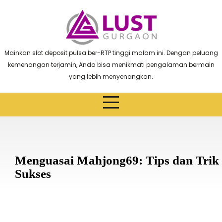
Skip
to
content
Mainkan slot deposit pulsa ber-RTP tinggi malam ini. Dengan peluang
kemenangan terjamin, Anda bisa menikmati pengalaman bermain
yang lebih menyenangkan.
Menguasai Mahjong69: Tips dan Trik
Sukses