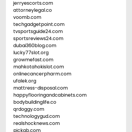
jerryescorts.com
attorneylegal.co
voomb.com
techgadgetpoint.com
tvsportsguide24.com
sportsreviews24.com
dubai360blog.com
lucky77slot.org
growmefast.com
mahkotahokislot.com
onlinecancerpharm.com
ufalek.org
mattress-disposal.com
happyflooringandcabinets.com
bodybuildinglife.co
qrdoggy.com
technologygud.com
realshocknews.com
pickgb.com