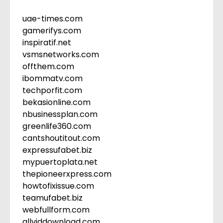
uae-times.com
gamerifys.com
inspiratif.net
vsmsnetworks.com
offthem.com
ibommatv.com
techporfit.com
bekasionline.com
nbusinessplan.com
greenlife360.com
cantshoutitout.com
expressufabet.biz
mypuertoplata.net
thepioneerxpress.com
howtofixissue.com
teamufabet.biz
webfullform.com
allviddownload.com