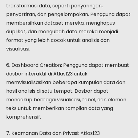
transformasi data, seperti penyaringan,
penyortiran, dan pengelompokan. Pengguna dapat
membersihkan dataset mereka, menghapus
duplikat, dan mengubah data mereka menjadi
format yang lebih cocok untuk analisis dan
visualisasi.
6. Dashboard Creation: Pengguna dapat membuat
dasbor interaktif di Atlas123 untuk
memvisualisasikan beberapa kumpulan data dan
hasil analisis di satu tempat. Dasbor dapat
mencakup berbagai visualisasi, tabel, dan elemen
teks untuk memberikan tampilan data yang
komprehensif.
7. Keamanan Data dan Privasi: Atlas123