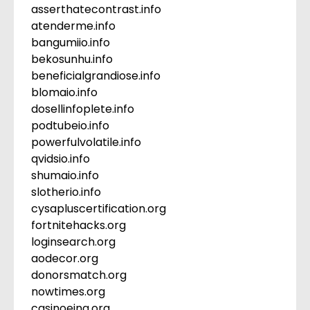
asserthatecontrast.info
atenderme.info
bangumiio.info
bekosunhu.info
beneficialgrandiose.info
blomaio.info
dosellinfoplete.info
podtubeio.info
powerfulvolatile.info
qvidsio.info
shumaio.info
slotherio.info
cysapluscertification.org
fortnitehacks.org
loginsearch.org
aodecor.org
donorsmatch.org
nowtimes.org
casinoeing.org