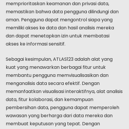
memprioritaskan keamanan dan privasi data,
memastikan bahwa data pengguna dilindungi dan
aman. Pengguna dapat mengontrol siapa yang
memiliki akses ke data dan hasil analisis mereka
dan dapat menetapkan izin untuk membatasi
akses ke informasi sensitif.
Sebagai kesimpulan, ATLAS123 adalah alat yang
kuat yang menawarkan berbagai fitur untuk
membantu pengguna memvisualisasikan dan
menganalisis data secara efektif. Dengan
memanfaatkan visualisasi interaktifnya, alat analisis
data, fitur kolaborasi, dan kemampuan
pembersihan data, pengguna dapat memperoleh
wawasan yang berharga dari data mereka dan
membuat keputusan yang tepat. Dengan