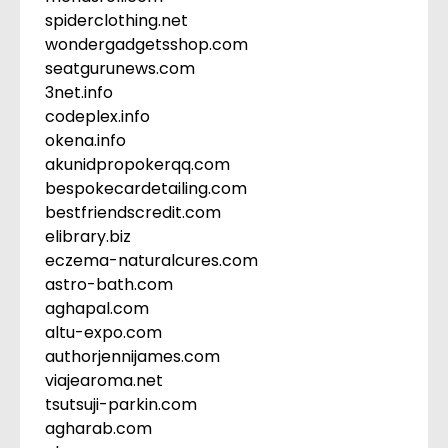
spiderclothing.net
wondergadgetsshop.com
seatgurunews.com
3net.info
codeplex.info
okena.info
akunidpropokerqq.com
bespokecardetailing.com
bestfriendscredit.com
elibrary.biz
eczema-naturalcures.com
astro-bath.com
aghapal.com
altu-expo.com
authorjennijames.com
viajearoma.net
tsutsuji-parkin.com
agharab.com