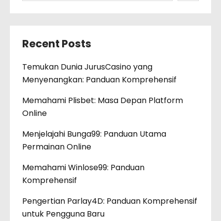
Recent Posts
Temukan Dunia JurusCasino yang
Menyenangkan: Panduan Komprehensif
Memahami Plisbet: Masa Depan Platform
Online
Menjelajahi Bunga99: Panduan Utama
Permainan Online
Memahami Winlose99: Panduan
Komprehensif
Pengertian Parlay4D: Panduan Komprehensif
untuk Pengguna Baru