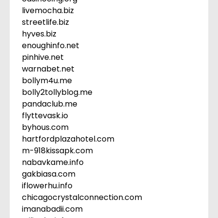
livemocha.biz
streetlife.biz
hyves.biz
enoughinfo.net
pinhive.net
warnabet.net
bollym4u.me
bolly2tollyblog.me
pandaclub.me
flyttevask.io
byhous.com
hartfordplazahotel.com
m-918kissapk.com
nabavkame.info
gakbiasa.com
iflowerhu.info
chicagocrystalconnection.com
imanabadii.com