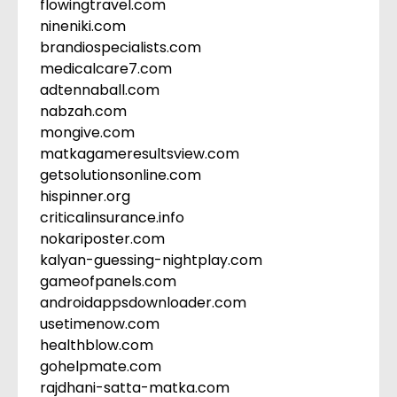
flowingtravel.com
nineniki.com
brandiospecialists.com
medicalcare7.com
adtennaball.com
nabzah.com
mongive.com
matkagameresultsview.com
getsolutionsonline.com
hispinner.org
criticalinsurance.info
nokariposter.com
kalyan-guessing-nightplay.com
gameofpanels.com
androidappsdownloader.com
usetimenow.com
healthblow.com
gohelpmate.com
rajdhani-satta-matka.com