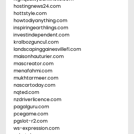
hostingnews24.com
hottstyle.com
howtodiyanything.com
inspiringearthlings.com
investindependent.com
kralbozguncu1.com
landscapinggainesvillefl.com
maisonhauturier.com
mascreator.com
menafahmi.com
mukhtarmeer.com
nascartoday.com
nqted.com
nzdriverlicence.com
pagalguru.com
pcegame.com
pgslot-r2.com
ws-expression.com