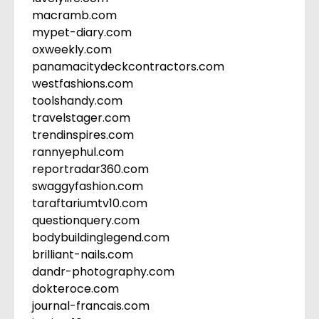
macramb.com
mypet-diary.com
oxweekly.com
panamacitydeckcontractors.com
westfashions.com
toolshandy.com
travelstager.com
trendinspires.com
rannyephul.com
reportradar360.com
swaggyfashion.com
taraftariumtv10.com
questionquery.com
bodybuildinglegend.com
brilliant-nails.com
dandr-photography.com
dokteroce.com
journal-francais.com