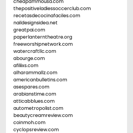
cheapammousa.com
thepositiveladiessoccerclub.com
recetasdecocinafaciles.com
naildesignsidea.net
greatpai.com
paperlanterntheatre.org
freeworshipnetwork.com
watercraftllc.com
abourge.com
afiliixs.com
alharammallz.com
americanbulletins.com
asespares.com
arabianstime.com
atticabblues.com
autometropolist.com
beautycreamreview.com
coinmoh.com
cyclopsreview.com