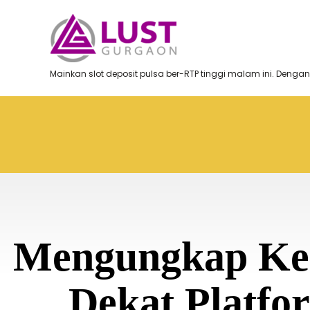
Skip
to
content
Mainkan slot deposit pulsa ber-RTP tinggi malam ini. De
Mengungkap Kea
Dekat Platfo