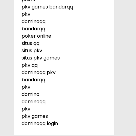
pkv games bandarqq
pkv
dominoqq
bandarqq
poker online
situs qq
situs pkv
situs pkv games
pkv qq
dominoqq pkv
bandarqq
pkv
domino
dominoqq
pkv
pkv games
dominoqq login