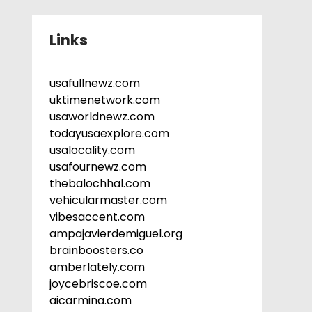
Links
usafullnewz.com
uktimenetwork.com
usaworldnewz.com
todayusaexplore.com
usalocality.com
usafournewz.com
thebalochhal.com
vehicularmaster.com
vibesaccent.com
ampajavierdemiguel.org
brainboosters.co
amberlately.com
joycebriscoe.com
aicarmina.com