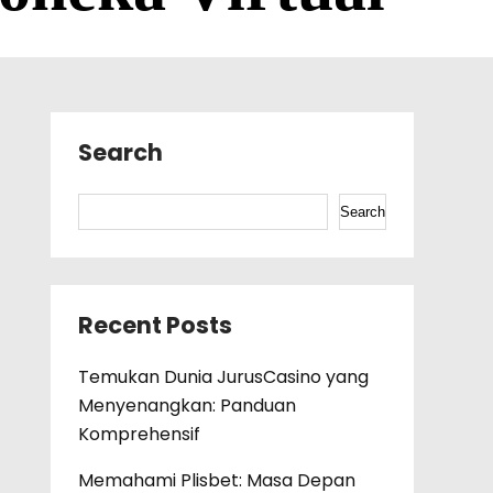
Search
Search
Recent Posts
Temukan Dunia JurusCasino yang
Menyenangkan: Panduan
Komprehensif
Memahami Plisbet: Masa Depan