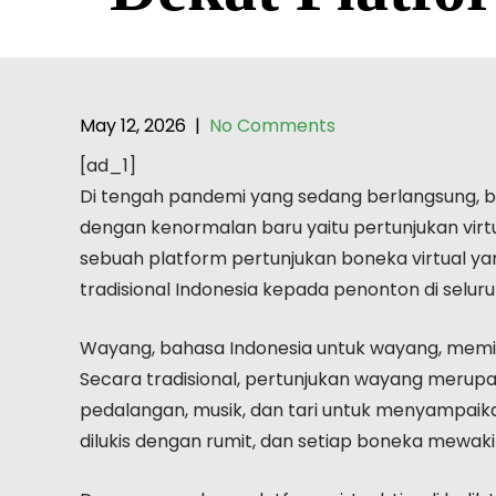
May 12, 2026
|
No Comments
[ad_1]
Di tengah pandemi yang sedang berlangsung, b
dengan kenormalan baru yaitu pertunjukan virt
sebuah platform pertunjukan boneka virtual y
tradisional Indonesia kepada penonton di seluru
Wayang, bahasa Indonesia untuk wayang, memili
Secara tradisional, pertunjukan wayang merup
pedalangan, musik, dan tari untuk menyampaikan
dilukis dengan rumit, dan setiap boneka mewaki