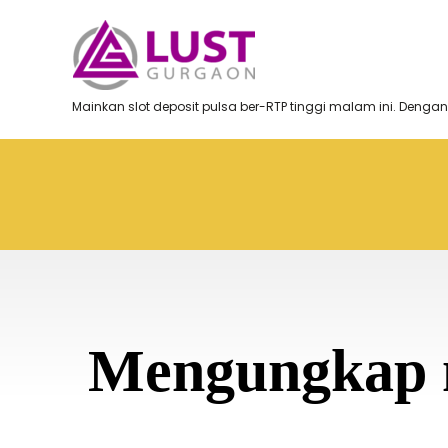
Skip
to
content
Mainkan slot deposit pulsa ber-RTP tinggi malam ini. De
Mengungkap m