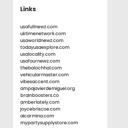
Links
usafullnewz.com
uktimenetwork.com
usaworldnewz.com
todayusaexplore.com
usalocality.com
usafournewz.com
thebalochhal.com
vehicularmaster.com
vibesaccent.com
ampajavierdemiguel.org
brainboosters.co
amberlately.com
joycebriscoe.com
aicarmina.com
mypartysupplystore.com