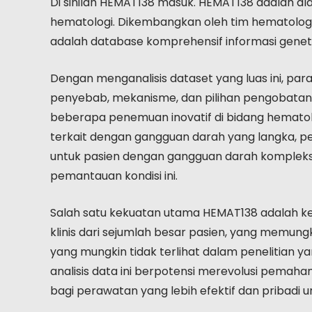
Di sinilah HEMAT138 masuk. HEMAT138 adalah ala
hematologi. Dikembangkan oleh tim hematologi 
adalah database komprehensif informasi geneti
Dengan menganalisis dataset yang luas ini, p
penyebab, mekanisme, dan pilihan pengobata
beberapa penemuan inovatif di bidang hematolog
terkait dengan gangguan darah yang langka, p
untuk pasien dengan gangguan darah kompleks,
pemantauan kondisi ini.
Salah satu kekuatan utama HEMAT138 adalah 
klinis dari sejumlah besar pasien, yang memungk
yang mungkin tidak terlihat dalam penelitian yan
analisis data ini berpotensi merevolusi pema
bagi perawatan yang lebih efektif dan pribadi u