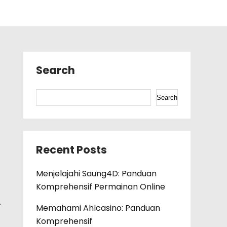
Search
Search
Recent Posts
Menjelajahi Saung4D: Panduan
Komprehensif Permainan Online
.
Memahami Ahlcasino: Panduan
Komprehensif