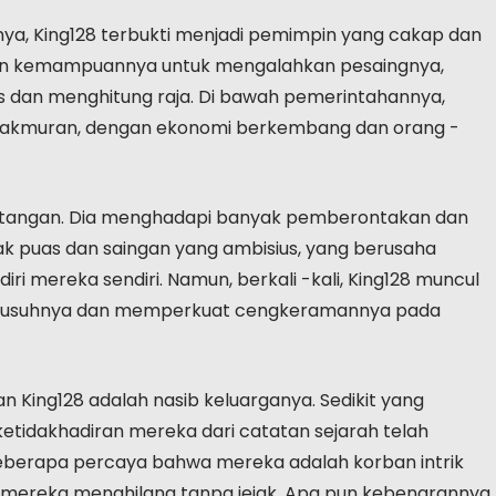
lnya, King128 terbukti menjadi pemimpin yang cakap dan
a dan kemampuannya untuk mengalahkan pesaingnya,
as dan menghitung raja. Di bawah pemerintahannya,
emakmuran, dengan ekonomi berkembang dan orang -
ntangan. Dia menghadapi banyak pemberontakan dan
k puas dan saingan yang ambisius, yang berusaha
i mereka sendiri. Namun, berkali -kali, King128 muncul
musuhnya dan memperkuat cengkeramannya pada
an King128 adalah nasib keluarganya. Sedikit yang
 ketidakhadiran mereka dari catatan sejarah telah
berapa percaya bahwa mereka adalah korban intrik
r mereka menghilang tanpa jejak. Apa pun kebenarannya,