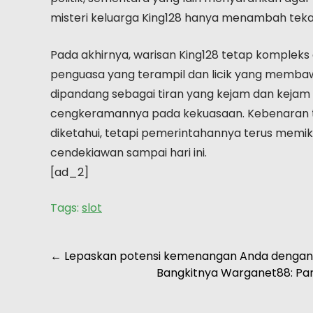
misteri keluarga King128 hanya menambah tek
Pada akhirnya, warisan King128 tetap kompleks 
penguasa yang terampil dan licik yang membawa
dipandang sebagai tiran yang kejam dan keja
cengkeramannya pada kekuasaan. Kebenaran t
diketahui, tetapi pemerintahannya terus mem
cendekiawan sampai hari ini.
[ad_2]
Tags:
slot
Post
←
Lepaskan potensi kemenangan Anda dengan 
Bangkitnya Warganet88: Pa
navigation