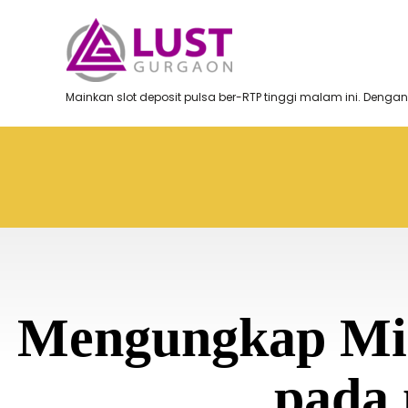
Skip
to
content
Mainkan slot deposit pulsa ber-RTP tinggi malam ini. De
Mengungkap Mist
pada