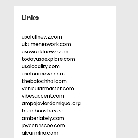
Links
usafullnewz.com
uktimenetwork.com
usaworldnewz.com
todayusaexplore.com
usalocality.com
usafournewz.com
thebalochhal.com
vehicularmaster.com
vibesaccent.com
ampajavierdemiguel.org
brainboosters.co
amberlately.com
joycebriscoe.com
aicarmina.com