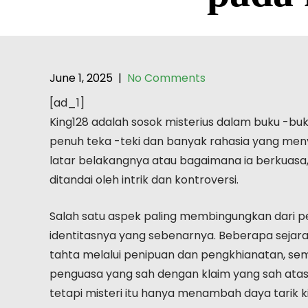
June 1, 2025
|
No Comments
[ad_1]
King128 adalah sosok misterius dalam buku -bu
penuh teka -teki dan banyak rahasia yang meny
latar belakangnya atau bagaimana ia berkuasa,
ditandai oleh intrik dan kontroversi.
Salah satu aspek paling membingungkan dari p
identitasnya yang sebenarnya. Beberapa seja
tahta melalui penipuan dan pengkhianatan, se
penguasa yang sah dengan klaim yang sah atas
tetapi misteri itu hanya menambah daya tarik ki