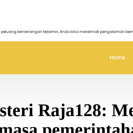
ngan peluang kemenangan terjamin, Anda bisa menikmati pengalaman be
Home
eri Raja128: Mel
 masa pemerintah