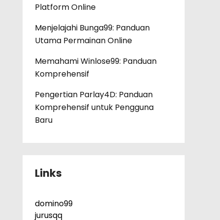
Platform Online
Menjelajahi Bunga99: Panduan
Utama Permainan Online
Memahami Winlose99: Panduan
Komprehensif
Pengertian Parlay4D: Panduan
Komprehensif untuk Pengguna
Baru
Links
domino99
jurusqq