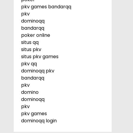
pkv games bandarqq
pkv
dominoqq
bandarqq
poker online
situs qq
situs pkv
situs pkv games
pkv qq
dominoqq pkv
bandarqq
pkv
domino
dominoqq
pkv
pkv games
dominoqq login