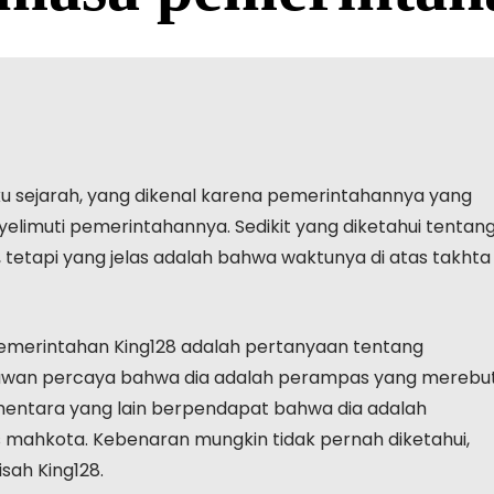
ku sejarah, yang dikenal karena pemerintahannya yang
elimuti pemerintahannya. Sedikit yang diketahui tentan
 tetapi yang jelas adalah bahwa waktunya di atas takhta
emerintahan King128 adalah pertanyaan tentang
rawan percaya bahwa dia adalah perampas yang merebu
mentara yang lain berpendapat bahwa dia adalah
 mahkota. Kebenaran mungkin tidak pernah diketahui,
sah King128.